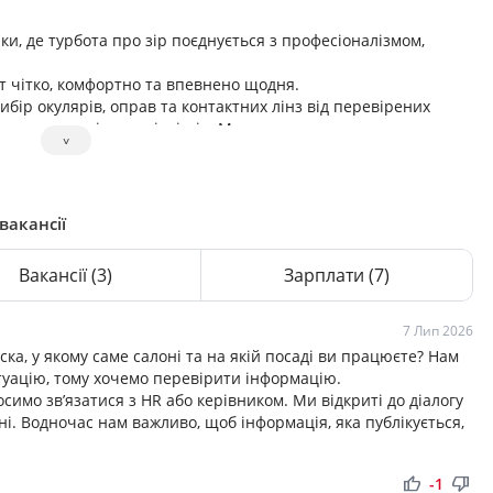
ки, де турбота про зір поєднується з професіоналізмом,
 чітко, комфортно та впевнено щодня.
ибір окулярів, оправ та контактних лінз від перевірених
у консультацію спеціалістів. Ми використовуємо сучасне
˅
ально підбираємо рішення відповідно до потреб кожного
та консультанти, які уважно ставляться до деталей і
вакансії
і та Ужгороді, щоб якісна турбота про зір була доступною ще
Вакансії
(3)
Зарплати
(7)
орт, впевненість та професійна турбота про ваш зір.
7 Лип 2026
ска, у якому саме салоні та на якій посаді ви працюєте? Нам
туацію, тому хочемо перевірити інформацію.
симо зв’язатися з HR або керівником. Ми відкриті до діалогу
і. Водночас нам важливо, щоб інформація, яка публікується,
thumb_up
thumb_down
-1