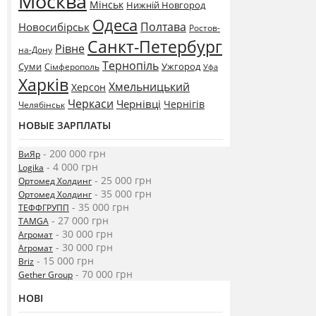
Москва
Мінськ
Нижній Новгород
Одеса
Полтава
Новосибірськ
Ростов-
Санкт-Петербург
Рівне
на-Дону
Тернопіль
Суми
Ужгород
Сімферополь
Уфа
Харків
Хмельницький
Херсон
Черкаси
Чернівці
Чернігів
Челябінськ
НОВЫЕ ЗАРПЛАТЫ
- 200 000 грн
ВиЯр
- 4 000 грн
Logika
- 25 000 грн
Ортомед Холдинг
- 35 000 грн
Ортомед Холдинг
- 35 000 грн
ТЕФФГРУПП
- 27 000 грн
TAMGA
- 30 000 грн
Агромат
- 30 000 грн
Агромат
- 15 000 грн
Briz
- 70 000 грн
Gether Group
НОВІ