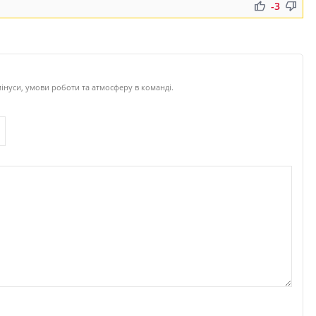
thumb_up
thumb_down
-3
мінуси, умови роботи та атмосферу в команді.