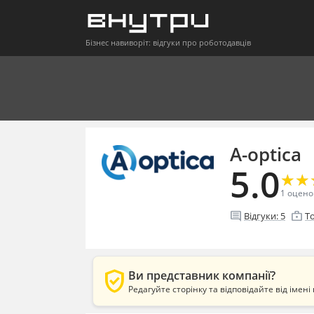
Бізнес навиворіт: відгуки про роботодавців
A-optica
5.0
★
★
★
★
1
оцено
comment
enterprise
Відгуки:
5
Т
verified_user
Ви представник компанії?
Редагуйте сторінку та відповідайте від імені 