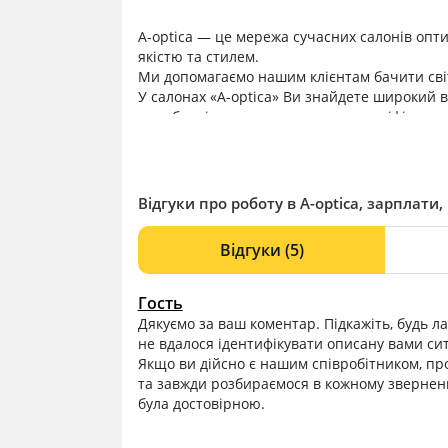
A-optica — це мережа сучасних салонів опти
якістю та стилем.
Ми допомагаємо нашим клієнтам бачити світ
У салонах «A-optica» Ви знайдете широкий в
виробників, а також отримаєте кваліфікован
обладнання для перевірки зору та індивіду
клієнта.
Наша команда — це досвідчені оптометристи 
поєднують медичну точність з естетикою.
Відгуки про роботу в A-optica, зарплати, 
Мережа салонів представлена у Києві, Львов
більшій кількості людей.
Відгуки
(5)
«A-optica» — це не просто окуляри. Це комф
Гость
Дякуємо за ваш коментар. Підкажіть, будь ла
не вдалося ідентифікувати описану вами си
Якщо ви дійсно є нашим співробітником, про
та завжди розбираємося в кожному зверненн
була достовірною.