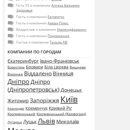
Гість 55 о компании
Аптека Бажаемо
Здоровья
Гость о компании
Експертус
Гость о компании
Ареал-Плюс
Владислав о компании
Укрлендфарминг
Гость о компании
Подорожник
Гостья о компании
Техком АВ
КОМПАНИИ ПО ГОРОДАМ
Єкатеринбург
Івано-Франківськ
Бровари
Біла Церква
Бориспіль
Вишневе
Віддалено
Вінниця
Воронеж
Дніпро
Дніпро
(Дніпропетровськ)
Донецьк
Київ
Запоріжжя
Житомир
Кривий Ріг
Кременчук
Краснодар
Кропивницький
Кропивницький (Кіровоград)
Львів
Миколаїв
Луцьк
Луганськ