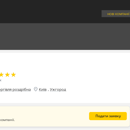
НОВІ КОМПАНІЇ
★
★
★
★
★
★
к
location_on
,
оргівля роздрібна
Київ
Ужгород
Подати заявку
компанії.