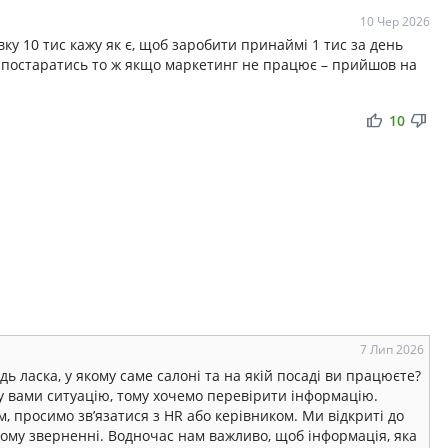
10 Чер 2026
вку 10 тис кажу як є, щоб заробити принаймі 1 тис за день
е постаратись то ж якщо маркетинг не працює – прийшов на
thumb_up
thumb_down
10
7 Лип 2026
дь ласка, у якому саме салоні та на якій посаді ви працюєте?
у вами ситуацію, тому хочемо перевірити інформацію.
, просимо зв’язатися з HR або керівником. Ми відкриті до
ному зверненні. Водночас нам важливо, щоб інформація, яка