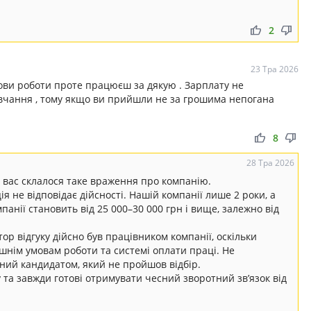
thumb_up
thumb_down
2
23 Тра 2026
мови роботи проте працюєш за дякую . Зарплату не
авчання , тому якщо ви прийшли не за грошима непогана
thumb_up
thumb_down
8
28 Тра 2026
у вас склалося таке враження про компанію.
я не відповідає дійсності. Нашій компанії лише 2 роки, а
мпанії становить від 25 000–30 000 грн і вище, залежно від
тор відгуку дійсно був працівником компанії, оскільки
шнім умовам роботи та системі оплати праці. Не
ний кандидатом, який не пройшов відбір.
у та завжди готові отримувати чесний зворотний зв’язок від