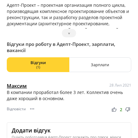
Адепт-Проект – проектная организация полного цикла,
производящая комплексное проектирование объектов и
реконструкции, так и разработку разделов проектной
документации (архитектурное проектирование,
проектирование конструкций зданий и сооружений,
˅
инженерных сетей, специальных разделов).
Відгуки про роботу в Адепт-Проект, зарплати,
вакансії
Відгуки
Зарплати
(1)
Максим
28 Лип 2021
В компании проработал более 3 лет. Коллектив очень
даже хороший в основном.
Відповісти
•••
thumb_up
thumb_down
2
Додати відгук
Оцініть роботодавця Адепт-Проект: розкажіть про плюси, мінуси,