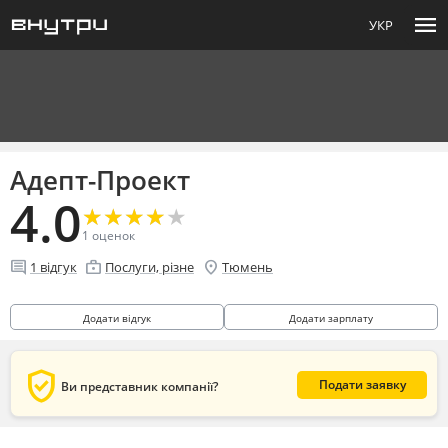
menu
УКР
Адепт-Проект
4.0
★
★
★
★
★
★
★
★
★
★
1
оценок
comment
enterprise
location_on
1
відгук
Послуги, різне
Тюмень
Додати відгук
Додати зарплату
verified_user
Подати заявку
Ви представник компанії?