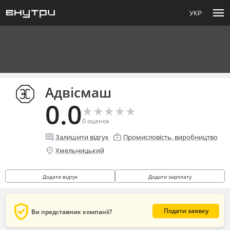
menu
УКР
Адвісмаш
0.0
★
★
★
★
★
★
★
★
★
★
0
оценок
comment
enterprise
Залишити відгук
Промисловість, виробництво
location_on
Хмельницький
Додати відгук
Додати зарплату
verified_user
Подати заявку
Ви представник компанії?