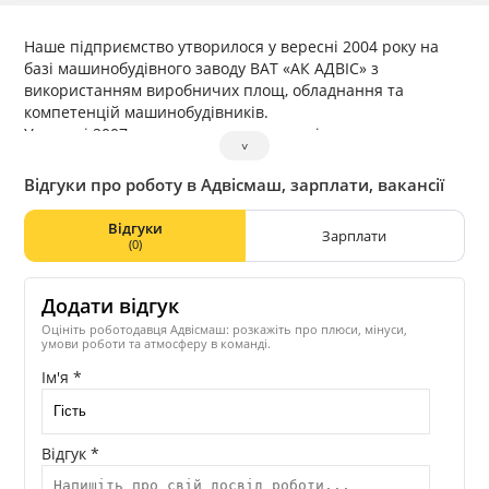
Наше підприємство утворилося у вересні 2004 року на
базі машинобудівного заводу ВАТ «АК АДВІС» з
використанням виробничих площ, обладнання та
компетенцій машинобудівників.
У жовтні 2007 року до складу нашого підприємства
˅
увійшов ТДВ «Славутський ремонтно-механічний завод»
з можливостями виробництва нестандартного
Відгуки про роботу в Адвісмаш, зарплати, вакансії
обладнання, заготовлення чавунного та сталевого лиття.
Матеріально-технічна база дозволяє виконати
Відгуки
Зарплати
металообробку, шліфувальні операції та термічну
(0)
обробку деталей за другим класом точності.
Ми прагнемо постійно доповнювати та вдосконалювати
Додати відгук
машинобудівну продукцію, щоб максимально
задовольнити потреби наших Замовників у своєчасному
Оцініть роботодавця Адвісмаш: розкажіть про плюси, мінуси,
умови роботи та атмосферу в команді.
постачанні обладнання та запчастин, не знижуючи при
цьому якість та гарантії виробів, що зрештою
Ім'я *
призводить до підвищення ефективності Вашого
виробництва.
Останні роки ТОВ НВФ «АДВІСМАШ» успішно працює з
Відгук *
більш ніж 80 підприємствами України, Молдови, Грузії,
Киргизії.