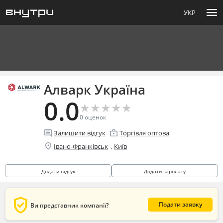
menu
УКР
Алварк Україна
0.0
★
★
★
★
★
★
★
★
★
★
0
оценок
comment
enterprise
Залишити відгук
Торгівля оптова
location_on
,
Івано-Франківськ
Київ
Додати відгук
Додати зарплату
verified_user
Подати заявку
Ви представник компанії?