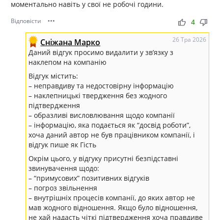
моментально навіть у свої не робочі години.
Відповісти
•••
thumb_up
thumb_down
4
26 Тра 2026
Сніжана Марко
Даний відгук просимо видалити у зв’язку з
наклепом на компанію
Відгук містить:
– неправдиву та недостовірну інформацію
– наклепницькі твердження без жодного
підтвердження
– образливі висловлювання щодо компанії
– інформацію, яка подається як “досвід роботи”,
хоча даний автор не був працівником компанії, і
відгук пише як Гість
Окрім цього, у відгуку присутні безпідставні
звинувачення щодо:
– “примусових” позитивних відгуків
– погроз звільнення
– внутрішніх процесів компанії, до яких автор не
мав жодного відношення. Якщо було відношення,
не хай надасть чіткі підтвердження хоча правдиве