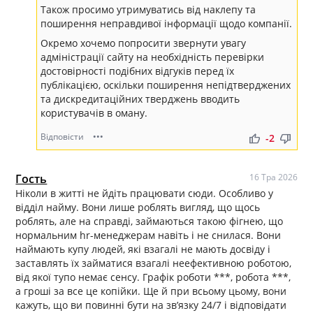
Також просимо утримуватись від наклепу та
поширення неправдивої інформації щодо компанії.
Окремо хочемо попросити звернути увагу
адміністрації сайту на необхідність перевірки
достовірності подібних відгуків перед їх
публікацією, оскільки поширення непідтверджених
та дискредитаційних тверджень вводить
користувачів в оману.
Відповісти
•••
thumb_up
thumb_down
-2
Гость
16 Тра 2026
Ніколи в житті не йдіть працювати сюди. Особливо у
відділ найму. Вони лише роблять вигляд, що щось
роблять, але на справді, займаються такою фігнею, що
нормальним hr-менеджерам навіть і не снилася. Вони
наймають купу людей, які взагалі не мають досвіду і
заставлять їх займатися взагалі неефективною роботою,
від якої тупо немає сенсу. Графік роботи ***, робота ***,
а гроші за все це копійки. Ще й при всьому цьому, вони
кажуть, що ви повинні бути на звʼязку 24/7 і відповідати