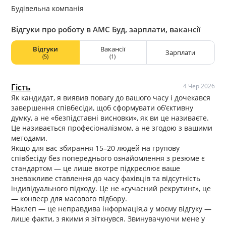
Будівельна компанія
Відгуки про роботу в АМС Буд, зарплати, вакансії
Відгуки
Вакансії
Зарплати
(5)
(1)
Гість
4 Чер 2026
Як кандидат, я виявив повагу до вашого часу і дочекався
завершення співбесіди, щоб сформувати об’єктивну
думку, а не «безпідставні висновки», як ви це називаєте.
Це називається професіоналізмом, а не згодою з вашими
методами.
Якщо для вас збирання 15–20 людей на групову
співбесіду без попереднього ознайомлення з резюме є
стандартом — це лише вкотре підкреслює ваше
зневажливе ставлення до часу фахівців та відсутність
індивідуального підходу. Це не «сучасний рекрутинг», це
— конвеєр для масового підбору.
Наклеп — це неправдива інформація,а у моєму відгуку —
лише факти, з якими я зіткнувся. Звинувачуючи мене у