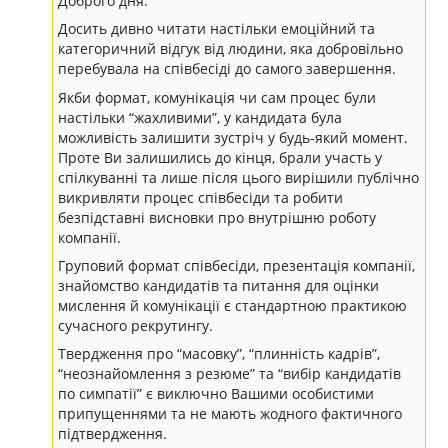
Доброго дня.
Досить дивно читати настільки емоційний та
категоричний відгук від людини, яка добровільно
перебувала на співбесіді до самого завершення.
Якби формат, комунікація чи сам процес були
настільки “жахливими”, у кандидата була
можливість залишити зустріч у будь-який момент.
Проте Ви залишились до кінця, брали участь у
спілкуванні та лише після цього вирішили публічно
викривляти процес співбесіди та робити
безпідставні висновки про внутрішню роботу
компанії.
Груповий формат співбесіди, презентація компанії,
знайомство кандидатів та питання для оцінки
мислення й комунікації є стандартною практикою
сучасного рекрутингу.
Твердження про “масовку”, “плинність кадрів”,
“неознайомлення з резюме” та “вибір кандидатів
по симпатії” є виключно Вашими особистими
припущеннями та не мають жодного фактичного
підтвердження.