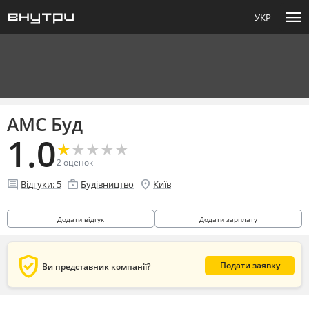
menu
УКР
АМС Буд
1.0
★
★
★
★
★
★
★
★
★
★
2
оценок
comment
enterprise
location_on
Відгуки:
5
Будівництво
Київ
Додати відгук
Додати зарплату
verified_user
Подати заявку
Ви представник компанії?