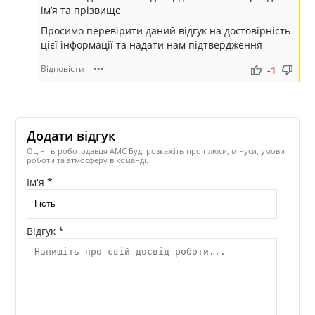
ім’я та прізвище
Просимо перевірити даний відгук на достовірність
цієї інформації та надати нам підтвердження
Відповісти
•••
thumb_up
thumb_down
-1
Додати відгук
Оцініть роботодавця АМС Буд: розкажіть про плюси, мінуси, умови
роботи та атмосферу в команді.
Ім'я *
Відгук *