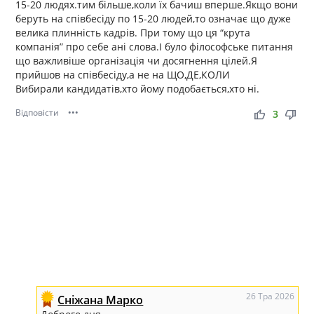
15-20 людях.тим більше,коли їх бачиш вперше.Якщо вони
беруть на співбесіду по 15-20 людей,то означає що дуже
велика плинність кадрів. При тому що ця “крута
компанія” про себе ані слова.І було філософське питання
що важливіше організація чи досягнення цілей.Я
прийшов на співбесіду,а не на ЩО,ДЕ,КОЛИ
Вибирали кандидатів,хто йому подобається,хто ні.
Відповісти
•••
thumb_up
thumb_down
3
26 Тра 2026
Сніжана Марко