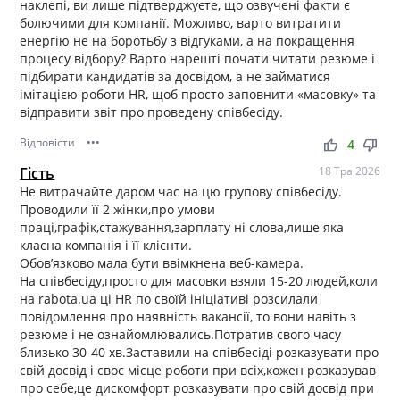
наклепі, ви лише підтверджуєте, що озвучені факти є
болючими для компанії. Можливо, варто витратити
енергію не на боротьбу з відгуками, а на покращення
процесу відбору? Варто нарешті почати читати резюме і
підбирати кандидатів за досвідом, а не займатися
імітацією роботи HR, щоб просто заповнити «масовку» та
відправити звіт про проведену співбесіду.
Відповісти
•••
thumb_up
thumb_down
4
Гість
18 Тра 2026
Не витрачайте даром час на цю групову співбесіду.
Проводили її 2 жінки,про умови
праці,графік,стажування,зарплату ні слова,лише яка
класна компанія і її клієнти.
Обов’язково мала бути ввімкнена веб-камера.
На співбесіду,просто для масовки взяли 15-20 людей,коли
на rabota.ua ці HR по своїй ініціативі розсилали
повідомлення про наявність вакансії, то вони навіть з
резюме і не ознайомлювались.Потратив свого часу
близько 30-40 хв.Заставили на співбесіді розказувати про
свій досвід і своє місце роботи при всіх,кожен розказував
про себе,це дискомфорт розказувати про свій досвід при