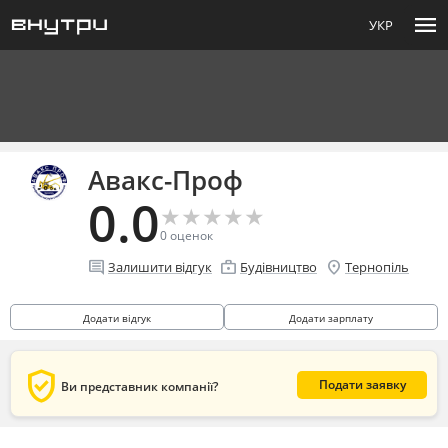
menu
УКР
Авакс-Проф
0.0
★
★
★
★
★
★
★
★
★
★
0
оценок
comment
enterprise
location_on
Залишити відгук
Будівництво
Тернопіль
Додати відгук
Додати зарплату
verified_user
Подати заявку
Ви представник компанії?