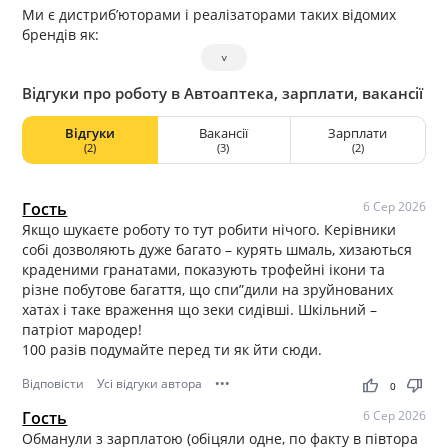
Ми є дистриб’юторами і реалізаторами таких відомих
брендів як:
˅
Bosch, Varta, Eurostart, Yuko ВАМП, SIBIRIA, STAREX,
WOLVER, WD-40, ROCKET, SOLITER, ZOLLEX, KAINAR і інші.
Відгуки про роботу в Автоаптека, зарплати, вакансії
Ми прагнемо стати ще краще, а наш головний
мотиватор – це наші співробітники. Наші співробітники
Відгуки
Вакансії
Зарплати
(2)
(3)
(2)
ініціативні, комунікабельні, відповідальні, результативні,
постійно вдосконалює свій професійний і особистісний
рівень. Співробітники ефективно взаємодіють між собою,
Гость
6 Сер 2026
злагоджено працюють в команді і досягають
Якщо шукаєте роботу то тут робити нічого. Керівники
поставлених цілей разом з компанією.
собі дозволяють дуже багато – курять шмаль, хизаються
краденими гранатами, показують трофейні ікони та
різне побутове багаття, що спи”дили на зруйнованих
хатах і таке враження що зеки сидівші. Шкільний –
патріот мародер!
100 разів подумайте перед ти як йти сюди.
Відповісти
Усі відгуки автора
•••
thumb_up
thumb_down
0
Гость
6 Сер 2026
Обманули з зарплатою (обіцяли одне, по факту в півтора