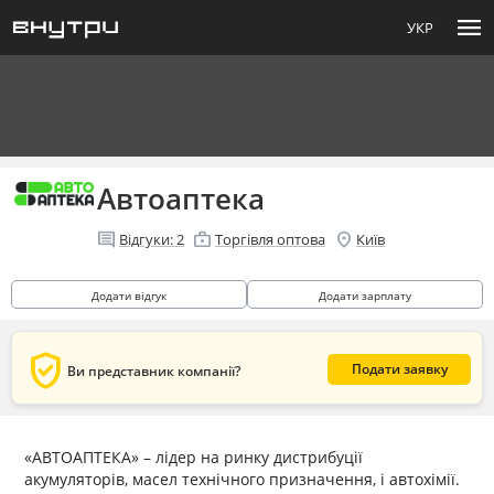
menu
УКР
Автоаптека
comment
enterprise
location_on
Відгуки:
2
Торгівля оптова
Київ
Додати відгук
Додати зарплату
verified_user
Подати заявку
Ви представник компанії?
«АВТОАПТЕКА» – лідер на ринку дистрибуції
акумуляторів, масел технічного призначення, і автохімії.