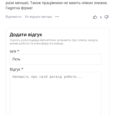
рази менше). Також працівники не мають ніяких знижок.
Гидотна фірма!
Відповісти
Усі відгуки автора
•••
thumb_up
thumb_down
0
Додати відгук
Оцініть роботодавця Автоаптека: розкажіть про плюси, мінуси,
умови роботи та атмосферу в команді.
Ім'я *
Відгук *