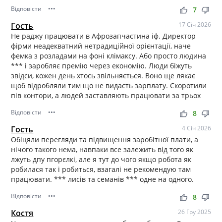
Відповісти
•••
thumb_up
thumb_down
7
Гость
17 Січ 2026
Не раджу працювати в Афрозапчастина іф. Директор
фірми неадекватний нетрадиційної орієнтації, наче
фемка з розладами на фоні клімаксу. Або просто людина
*** і заробляє премію через економію. Люди біжуть
звідси, кожен день хтось звільняється. Воно ще лякає
щоб відробляли тим що не видасть зарплату. Скоротили
пів контори, а людей заставляють працювати за трьох
Відповісти
•••
thumb_up
thumb_down
8
Гость
4 Січ 2026
Обіцяли перегляди та підвищення заробітної плати, а
нічого такого нема, навпаки все залежить від того як
лжуть дпу пгорєлкі, але я тут до чого якщо робота як
робилася так і робиться, взагалі не рекомендую там
працювати. *** лисів та семанів *** одне на одного.
Відповісти
•••
thumb_up
thumb_down
8
Костя
26 Гру 2025