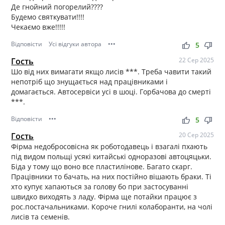
Де гнойний погорелий????
Будемо святкувати!!!!
Чекаємо вже!!!!!
Відповісти
Усі відгуки автора
•••
thumb_up
thumb_down
5
Гость
22 Сер 2025
Шо від них вимагати якщо лисів ***. Треба чавити такий
непотріб що знущається над працівниками і
домагається. Автосервіси усі в шоці. Горбачова до смерті
***.
Відповісти
•••
thumb_up
thumb_down
5
Гость
20 Сер 2025
Фірма недобросовісна як роботодавець і взагалі пхають
під видом польщі усякі китайські одноразові автоцяцьки.
Біда у тому що воно все пластилінове. Багато скарг.
Працівники то бачать, на них постійно вішають браки. Ті
хто купує хапаються за голову бо при застосуванні
швидко виходять з ладу. Фірма ще потайки працює з
рос.постачальниками. Короче гнилі колаборанти, на чолі
лисів та семенів.