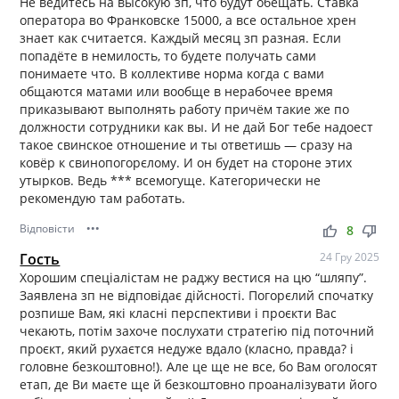
Не ведитесь на высокую зп, что будут обещать. Ставка
оператора во Франковске 15000, а все остальное хрен
знает как считается. Каждый месяц зп разная. Если
попадёте в немилость, то будете получать сами
понимаете что. В коллективе норма когда с вами
общаются матами или вообще в нерабочее время
приказывают выполнять работу причём такие же по
должности сотрудники как вы. И не дай Бог тебе надоест
такое свинское отношение и ты ответишь — сразу на
ковёр к свинопогорєлому. И он будет на стороне этих
утырков. Ведь *** всемогуще. Категорически не
рекомендую там работать.
Відповісти
•••
thumb_up
thumb_down
8
Гость
24 Гру 2025
Хорошим спеціалістам не раджу вестися на цю “шляпу”.
Заявлена зп не відповідає дійсності. Погорєлий спочатку
розпише Вам, які класні перспективи і проєкти Вас
чекають, потім захоче послухати стратегію під поточний
проєкт, який рухаєтся недуже вдало (класно, правда? і
головне безкоштовно!). Але це ще не все, бо Вам оголосят
етап, де Ви маєте ще й безкоштовно проаналізувати його