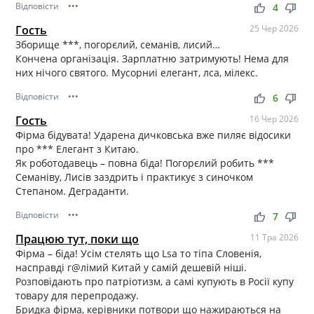
Відповісти
•••
thumb_up
thumb_down
4
Гость
25 Чер 2026
Зборище ***, погорєлий, семанів, лисий…
Кончена організація. Зарплатню затримують! Нема для
них нічого святого. Мусорниі елегант, лса, мілекс.
Відповісти
•••
thumb_up
thumb_down
6
Гость
16 Чер 2026
Фірма бідувата! Ударена дичковська вже пиляє відосики
про *** Елегант з Китаю.
Як роботодавець – повна біда! Погорєлий робить ***
Семаніву, Лисів заздрить і практикує з синочком
Степаном. Деграданти.
Відповісти
•••
thumb_up
thumb_down
7
Працюю тут, поки що
11 Тра 2026
Фірма – біда! Усім стелять що Lsa то тіпа Словенія,
насправді г@лімий Китай у самій дешевій ніші.
Розповідають про патріотизм, а самі купують в Росії купу
товару для перепродажу.
Бридка фірма, керівники потвори що нажираються на