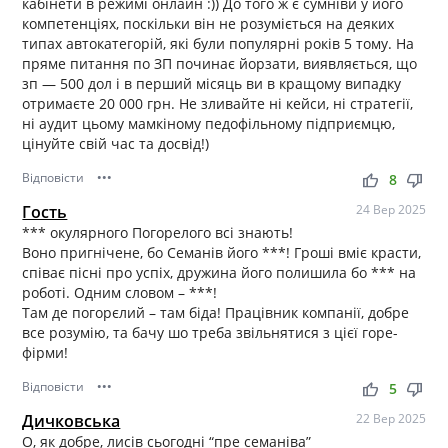
кабінети в режимі онлайн :)) До того ж є сумніви у його
компетенціях, поскільки він не розуміється на деяких
типах автокатегорій, які були популярні років 5 тому. На
пряме питання по ЗП починає йорзати, виявляється, що
зп — 500 дол і в перший місяць ви в кращому випадку
отримаєте 20 000 грн. Не зливайте ні кейси, ні стратегії,
ні аудит цьому мамкіному педофільному підприємцю,
цінуйте свій час та досвід!)
Відповісти
•••
thumb_up
thumb_down
8
Гость
24 Вер 2025
*** окулярного Погорелого всі знають!
Воно пригнічене, бо Семанів його ***! Гроші вміє красти,
співає пісні про успіх, дружина його полишила бо *** на
роботі. Одним словом – ***!
Там де погорєлий – там біда! Працівник компанії, добре
все розумію, та бачу шо треба звільнятися з цієї горе-
фірми!
Відповісти
•••
thumb_up
thumb_down
5
Дичковська
22 Вер 2025
О, як добре, лисів сьогодні “пре семаніва”