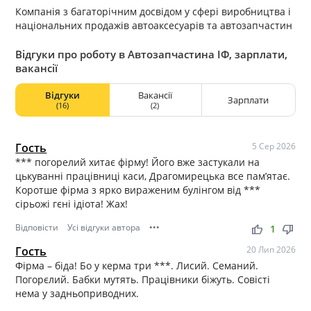
Компанія з багаторічним досвідом у сфері виробництва і
національних продажів автоаксесуарів та автозапчастин
Відгуки про роботу в Автозапчастина ІФ, зарплати,
вакансії
Відгуки
Вакансії
Зарплати
(16)
(2)
Гость
5 Сер 2026
*** погорелий хитає фірму! Його вже застукали на
цькуванні працівниці каси, Драгомирецька все пам’ятає.
Коротше фірма з ярко вираженим булінгом від ***
сірьожі гєні ідіота! Жах!
Відповісти
Усі відгуки автора
•••
thumb_up
thumb_down
1
Гость
20 Лип 2026
Фірма – біда! Бо у керма три ***. Лисий. Семаний.
Погорєлий. Бабки мутять. Працівники біжуть. Совісті
нема у задньоприводних.