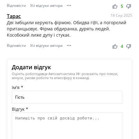
Відповісти
Усі відгуки автора
•••
thumb_up
thumb_down
5
Тарас
18 Сер 2025
Дві імбіцили керують фірмою. Обидва г@ї, а погорєлий
пританцьовує. Фірма обдиранка, дурять людей.
Кособокий лиже дупу і стукає.
Відповісти
Усі відгуки автора
•••
thumb_up
thumb_down
4
Додати відгук
Оцініть роботодавця Автозапчастина ІФ: розкажіть про плюси,
мінуси, умови роботи та атмосферу в команді.
Ім'я *
Відгук *