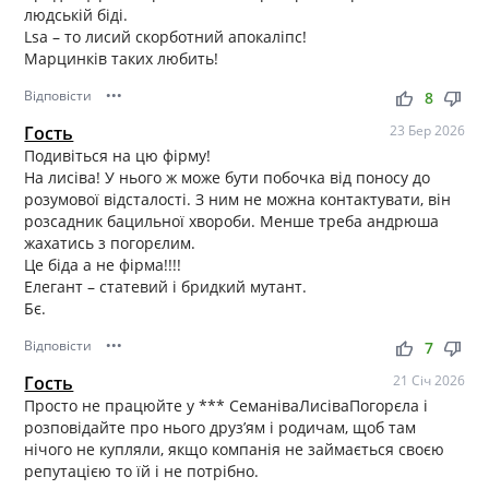
людській біді.
Lsa – то лисий скорботний апокаліпс!
Марцинків таких любить!
Відповісти
•••
thumb_up
thumb_down
8
Гость
23 Бер 2026
Подивіться на цю фірму!
На лисіва! У нього ж може бути побочка від поносу до
розумової відсталості. З ним не можна контактувати, він
розсадник бацильної хвороби. Менше треба андрюша
жахатись з погорєлим.
Це біда а не фірма!!!!
Елегант – статевий і бридкий мутант.
Бє.
Відповісти
•••
thumb_up
thumb_down
7
Гость
21 Січ 2026
Просто не працюйте у *** СеманіваЛисіваПогорєла і
розповідайте про нього друз’ям і родичам, щоб там
нічого не купляли, якщо компанія не займається своєю
репутацією то їй і не потрібно.