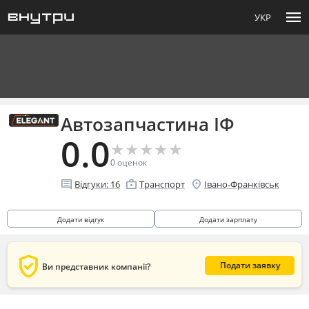
menu
УКР
Автозапчастина ІФ
0.0
★
★
★
★
★
★
★
★
★
★
0
оценок
comment
enterprise
location_on
Відгуки:
16
Транспорт
Івано-Франківськ
Додати відгук
Додати зарплату
verified_user
Подати заявку
Ви представник компанії?