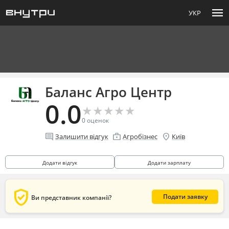
menu
УКР
Баланс Агро Центр
0.0
★
★
★
★
★
★
★
★
★
★
0
оценок
comment
enterprise
location_on
Залишити відгук
Агробізнес
Київ
Додати відгук
Додати зарплату
verified_user
Подати заявку
Ви представник компанії?