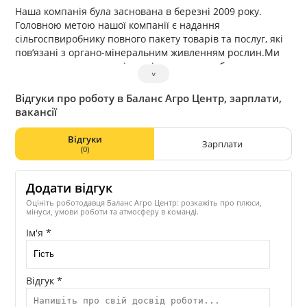
Наша компанія була заснована в березні 2009 року.
Головною метою нашої компанії є надання
сільгоспвиробнику повного пакету товарів та послуг, які
пов’язані з органо-мінеральним живленням рослин.Ми
пропонуємо повну палітру мінеральних добрив,
˅
спеціальних добрив для позакореневого живлення,
надаємо послуги агрохімічного сервісу, а також
Відгуки про роботу в Баланс Агро Центр, зарплати,
здійснюємо закупівлю сільськогосподарської
вакансії
продукції.Компанія «Баланс агро центр» є офіційним
дистриб’ютором найбільших європейських, російських та
Відгуки
Зарплати
українських виробників мінеральних добрив.Наші
(0)
переваги — оперативне прийняття необхідних рішень,
гнучкість в партнерських відносинах, можливість
Додати відгук
поставки товарів на умовах CPT, DDP, EXW, широка
географія складів на яких постійно є повний асортимент
Оцініть роботодавця Баланс Агро Центр: розкажіть про плюси,
мінуси, умови роботи та атмосферу в команді.
продукції.Також ми пропонуємо послуги по фасуванню
мінеральних добрив на власних виробничих
Ім'я *
потужностях.«БАЛАНС АГРО ЦЕНТР» — зона постійного
комфорту. Приєднуйтесь!
Відгук *