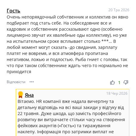
Гость
20 Тра 2026
Очень непоряядочный собчтвенник и коллектив он явно
подбирает под стать себе. На собеседовние все и
кадровик и собственник рассказывают одно (особенно
лицемерно звучат их хвалебные оды коллективу), но уже
на испытательном сроке всплывает столько ***… В
любой момент могут сказать -до свидания, зарплату
платят не вовремя, и вся атмояфера пропитана
негативом, ложью и подлостью. Рыба гниет с головы, так
что при таком собственнике ждать чего-то нормально не
приходится
Відповісти
•••
thumb_up
thumb_down
1
18 Чер 2026
Яна
Вітаємо. HR компанії вже надала вичерпну та
детальну відповідь на всі ваші закиди у відгуку від
22 травня. Дуже шкода, що замість професійного
розвитку ви витрачаєте стільки часу на створення
фейкових акаунтів («Гость») та тиражування
наклепу. Інформація про затримки виплат не