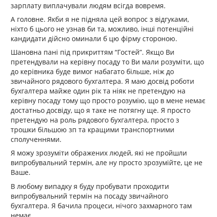
зарплату виплачували людям всігда вовремя.
А головне. Якби я не підняла цей вопрос з відгуками,
ніхто б цього не узнав би та, можливо, інші потенційні
кандидати дійсно оминали б цю фірму стороною.
Шановна пані під прикриттям “Гостей”. Якщо Ви
претендували на керівну посаду то Ви мали розуміти, що
до керівника буде вимог набагато більше, ніж до
звичайного рядового бухгалтера. Я маю досвід роботи
бухгалтера майже один рік та ніяк не претендую на
керівну посаду тому що просто розумію, що в мене немає
достатньо досвіду, що я таке не потягну ще. Я просто
претендую на роль рядового бухгалтера, просто з
трошки більшою зп та кращими транспортними
сполученнями.
Я можу зрозуміти ображених людей, які не пройшли
випробувальний термін, але ну просто зрозумійте, це не
Ваше.
В любому випадку я буду пробувати проходити
випробувальний термін на посаду звичайного
бухгалтера. Я бачила процеси, нічого захмарного там
немає.