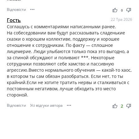
Відповісти
•••
thumb_up
thumb_down
0
Гость
22 Тра 2026
Соглашусь с комментариями написанными ранее.
На собеседовании вам будут рассказывать сладенькие
сказки о хорошем коллективе, поддержку и хорошее
отношение к сотрудникам. По факту — сплошное
лицемерие. Люди улыбаются только пока это выгодно, а
за спиной обсуждают и поливают ***. Некоторые
сотрудники позволяют себе хамство и пассивную
агрессию.Вместо нормального обучения — какой-то хаос,
в котором ты сам обязан разобраться. Если нет, то ты
крайний.Если не хотите тратить нервы и сталкиваться с
постоянным негативом, лучше обходить это место
стороной.
Відповісти
Усі відгуки автора
•••
thumb_up
thumb_down
2