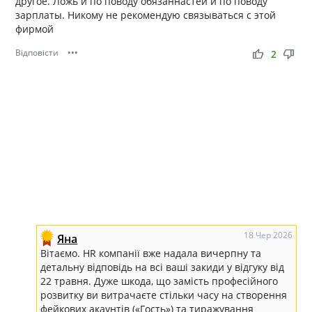
другое. Ложь и по поводу обязаннастей и по поводу
зарплаты. Никому не рекомендую связываться с этой
фирмой
Відповісти
•••
thumb_up
thumb_down
2
18 Чер 2026
Яна
Вітаємо. HR компанії вже надала вичерпну та
детальну відповідь на всі ваші закиди у відгуку від
22 травня. Дуже шкода, що замість професійного
розвитку ви витрачаєте стільки часу на створення
фейкових акаунтів («Гость») та тиражування