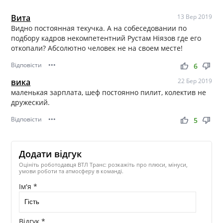
Вита
13 Вер 2019
Видно постоянная текучка. А на собеседовании по
подбору кадров некомпетентний Рустам Ніязов где его
откопали? Абсолютно человек не на своем месте!
Відповісти
•••
thumb_up
thumb_down
6
вика
22 Бер 2019
маленькая зарплата, шеф постоянно пилит, колектив не
дружеский.
Відповісти
•••
thumb_up
thumb_down
5
Додати відгук
Оцініть роботодавця ВТЛ Транс: розкажіть про плюси, мінуси,
умови роботи та атмосферу в команді.
Ім'я *
Відгук *