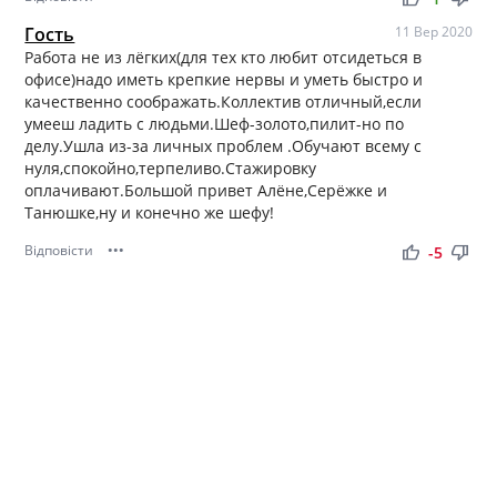
Гость
11 Вер 2020
Работа не из лёгких(для тех кто любит отсидеться в
офисе)надо иметь крепкие нервы и уметь быстро и
качественно соображать.Коллектив отличный,если
умееш ладить с людьми.Шеф-золото,пилит-но по
делу.Ушла из-за личных проблем .Обучают всему с
нуля,спокойно,терпеливо.Стажировку
оплачивают.Большой привет Алёне,Серёжке и
Танюшке,ну и конечно же шефу!
Відповісти
•••
thumb_up
thumb_down
-5