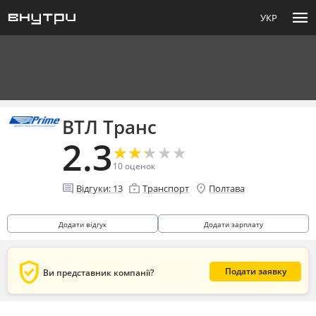
menu
УКР
ВТЛ Транс
2.3
★
★
★
★
★
★
★
★
★
★
10
оценок
comment
enterprise
location_on
Відгуки:
13
Транспорт
Полтава
Додати відгук
Додати зарплату
verified_user
Подати заявку
Ви представник компанії?