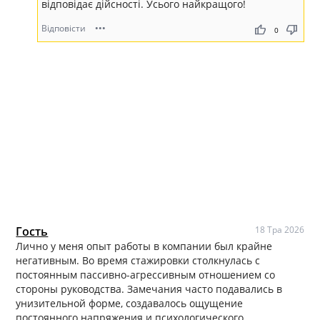
відповідає дійсності. Усього найкращого!
Відповісти
•••
thumb_up
thumb_down
0
Гость
18 Тра 2026
Лично у меня опыт работы в компании был крайне
негативным. Во время стажировки столкнулась с
постоянным пассивно-агрессивным отношением со
стороны руководства. Замечания часто подавались в
унизительной форме, создавалось ощущение
постоянного напряжения и психологического