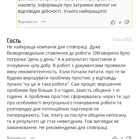
наклепу. Інформація про затримки виплат не
відповідає дійсності. Усього найкращого!
Відповісти
•••
thumb_up
thumb_down
0
Гость
3 Лип 2025
Не найкраща компанія для співпраці. Дуже
безвідповідальне ставлення до роботи. Обговорено було
погрузка “день у день.” А в результаті простояли в
очікуванні цілу добу. В роботі з документами проявили
явну некомпетентність. Коли почали питати, про те як
будемо вирішувати проблему простою, у відповідь
лунало “ну це ж така робота”. Сам процес вирішення
проблеми був більше 3-х годин, замість обіцяної 1-єї
години. А проблема простою сформувалась через те, що
про особливості внутрішнього планування роботи та
розпорядку дня потенційних партнерів не
попереджають. Так, плату за послуги обіцяли непогану,
та в результаті це стає невигідним. Тож виглядає як
заманювання. Не рекомендуємо для співпраці.
Відповісти
•••
thumb_up
thumb_down
1