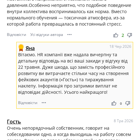
давления.Особенно неприятно, что подобное поведение
внутри коллектива воспринималось как норма. Вместо
нормального обучения — токсичная атмосфера, из-за
которой работа превращалась в постоянный стресс.
Відповісти
Усі відгуки автора
•••
thumb_up
thumb_down
2
18 Чер 2026
Яна
Вітаємо. HR компанії вже надала вичерпну та
детальну відповідь на всі ваші закиди у відгуку від
22 травня. Дуже шкода, що замість професійного
розвитку ви витрачаєте стільки часу на створення
фейкових акаунтів («Гость») та тиражування
наклепу. Інформація про затримки виплат не
відповідає дійсності. Усього найкращого!
Відповісти
•••
thumb_up
thumb_down
0
Гость
8 Тра 2026
Очень непорядочный собственник, говорит на
собеседовании одно, а когда выходишь на работу совсем