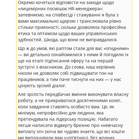
Окремо хочеться відповісти на закиди щодо
«лицемірних посмішок HR-менеджера»:
запевняємо, на співбесіді і стажуванні я була з
вами максимально щирою і транслювала рівно
стільки приязності, скільки дозволяла професійна
етика та оптимізм щодо ваших управлінських
здібностей. Шкода, що вони не виправдалися.
Що ж до умов, які раптом стали для вас «огидними»
— ви детально ознайомилися з ними й погодили їх
ще на етапі підписання оферу та на першій
зустрічі з власником. До слова, наш керівник
ніколи не дозволяє собі підвищувати тон на
працівників, а тим паче тиснути на них — у нас
цінують зрілий діалог.
Але зрілість передбачає вміння виконувати власну
роботу, а не прикриватися досягненнями колег,
коли завдання ставлять особисто вам. Це, як
мінімум, непрофесійно для людини, яка
претендувала на лідерську позицію. Набагато
легше написати відверту брехню про «невчасну
виплату зп» (хоча ви чудово знаєте, що всі кошти
ми виплачували вам щоп’ятниці, без жодних