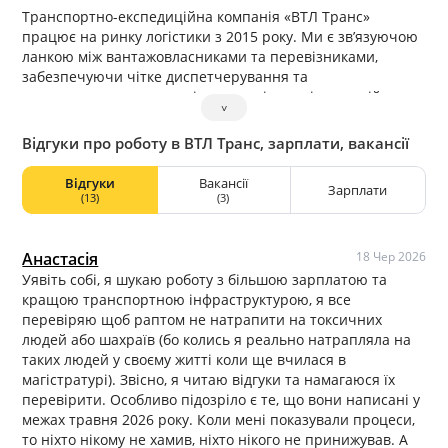
Транспортно-експедиційна компанія «ВТЛ Транс»
працює на ринку логістики з 2015 року. Ми є зв’язуючою
ланкою між вантажовласниками та перевізниками,
забезпечуючи чітке диспетчерування та
експедирування, прозорі умови співпраці та постійне
˅
завантаження для транспорту.
Відгуки про роботу в ВТЛ Транс, зарплати, вакансії
Наші головні цінності у взаємодії з партнерами —
чесність, оперативність у розрахунках та підтримка
Відгуки
Вакансії
водіїв на кожному етапі маршруту. Ми цінуємо
Зарплати
(13)
(3)
довгострокові відносини та відкриті до зворотного
зв’язку.
Тут ви можете залишити свій відгук про роботу з «ВТЛ
Анастасія
18 Чер 2026
Транс». Розкажіть про свій досвід співпраці, якість
Уявіть собі, я шукаю роботу з більшою зарплатою та
роботи наших менеджерів та дотримання
кращою транспортною інфраструктурою, я все
домовленостей.
перевіряю щоб раптом не натрапити на токсичних
людей або шахраїв (бо колись я реально натрапляла на
таких людей у своєму житті коли ще вчилася в
магістратурі). Звісно, я читаю відгуки та намагаюся їх
перевірити. Особливо підозріло є те, що вони написані у
межах травня 2026 року. Коли мені показували процеси,
то ніхто нікому не хамив, ніхто нікого не принижував. А