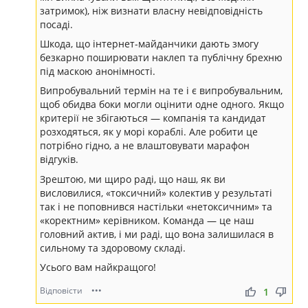
затримок), ніж визнати власну невідповідність
посаді.
Шкода, що інтернет-майданчики дають змогу
безкарно поширювати наклеп та публічну брехню
під маскою анонімності.
Випробувальний термін на те і є випробувальним,
щоб обидва боки могли оцінити одне одного. Якщо
критерії не збігаються — компанія та кандидат
розходяться, як у морі кораблі. Але робити це
потрібно гідно, а не влаштовувати марафон
відгуків.
Зрештою, ми щиро раді, що наш, як ви
висловилися, «токсичний» колектив у результаті
так і не поповнився настільки «нетоксичним» та
«коректним» керівником. Команда — це наш
головний актив, і ми раді, що вона залишилася в
сильному та здоровому складі.
Усього вам найкращого!
Відповісти
•••
thumb_up
thumb_down
1