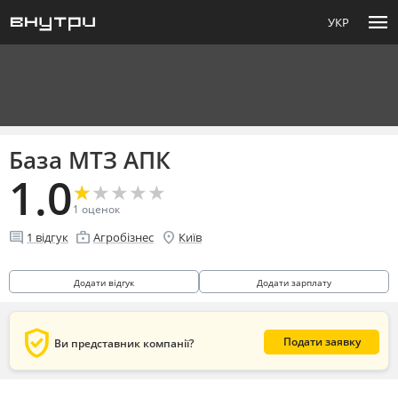
menu
УКР
База МТЗ АПК
1.0
★
★
★
★
★
★
★
★
★
★
1
оценок
comment
enterprise
location_on
1
відгук
Агробізнес
Київ
Додати відгук
Додати зарплату
verified_user
Подати заявку
Ви представник компанії?