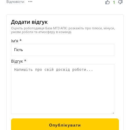
Відповісти
•••
thumb_up
thumb_down
1
Додати відгук
Оцініть роботодавця База МТЗ АПК: розкажіть про плюси, мінуси,
умови роботи та атмосферу в команді.
Ім'я *
Відгук *