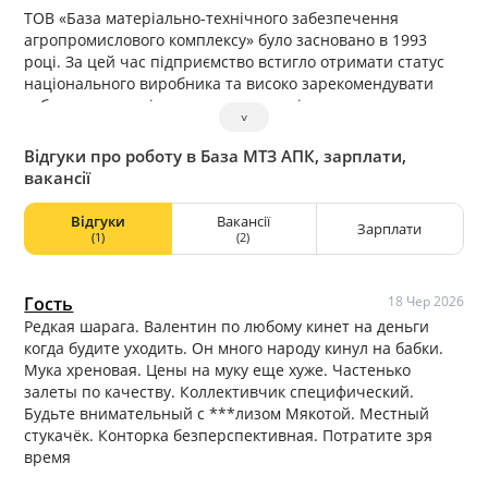
ТОВ «База матеріально-технічного забезпечення
агропромислового комплексу» було засновано в 1993
році. За цей час підприємство встигло отримати статус
національного виробника та високо зарекомендувати
себе як на внутрішньому ринку, так і за кордоном.
˅
Виробничі потужності підприємства розташовані в 50 км
від Києва у селі Шевченкове. Основним напрямком
Відгуки про роботу в База МТЗ АПК, зарплати,
діяльності компанії є переробка зернових культур. ТОВ
вакансії
«База матеріально-технічного забезпечення
агропромислового комплексу» є одним із лідерів по
Відгуки
Вакансії
Зарплати
виробництву пшеничного борошна.
(1)
(2)
Гость
18 Чер 2026
Редкая шарага. Валентин по любому кинет на деньги
когда будите уходить. Он много народу кинул на бабки.
Мука хреновая. Цены на муку еще хуже. Частенько
залеты по качеству. Коллективчик специфический.
Будьте внимательный с ***лизом Мякотой. Местный
стукачёк. Конторка безперспективная. Потратите зря
время