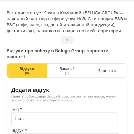
Вас приветствует Группа Компаний «BELUGA GROUP» —
надежный партнер в сфере услуг HoReCa и продаж B&B и
B&C (кофе, чаев, сладостей и кальянной продукции),
доставки еды, напитков и товаров по всей территории
города, а также грузоперевозок и аренды (фуд-кортов,
˅
посуды, техники для кухни и мн.др.). «BELUGA GROUP» на
рынке Украины представлена группой брендов, которые
Відгуки про роботу в Beluga Group, зарплати,
работают как круглогодично, так и сезонно.
вакансії
Также в группу компаний входит благотворительный
проект — Футбольная команда «BELUGA» Наша миссия —
Відгуки
Вакансії
Зарплати
совместно с Вами создать HR-бренд для привлечения
(0)
(1)
лучших сотрудников!
Наша уникальность — это продукция, аналогов которой
Додати відгук
практически нет в городе — начиная от эксклюзивного
засола и копчения рыбы и морепродуктов и заканчивая
Оцініть роботодавця Beluga Group: розкажіть про плюси, мінуси,
умови роботи та атмосферу в команді.
уникальными белорусскими сладостями, состоящими
исключительно из натуральных и полезных продуктов!
Ім'я *
Відгук *