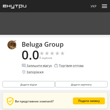
menu
УКР
Beluga Group
0.0
★
★
★
★
★
★
★
★
★
★
0
оценок
comment
enterprise
Залишити відгук
Торгівля оптова
location_on
Запоріжжя
Додати відгук
Додати зарплату
verified_user
Подати заявку
Ви представник компанії?