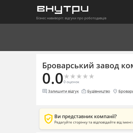
Бізнес навиворіт: відгуки про роботодавців
Броварський завод ко
0.0
★
★
★
★
★
★
★
★
★
★
0
оценок
comment
enterprise
location_on
Залишити відгук
Будівництво
Бровар
verified_user
Ви представник компанії?
Редагуйте сторінку та відповідайте від імені 