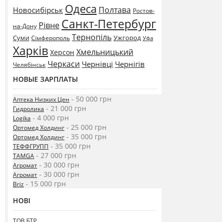
Одеса
Полтава
Новосибірськ
Ростов-
Санкт-Петербург
Рівне
на-Дону
Тернопіль
Суми
Ужгород
Сімферополь
Уфа
Харків
Хмельницький
Херсон
Черкаси
Чернівці
Чернігів
Челябінськ
НОВЫЕ ЗАРПЛАТЫ
- 50 000 грн
Аптека Низких Цен
- 21 000 грн
Гидролика
- 4 000 грн
Logika
- 25 000 грн
Ортомед Холдинг
- 35 000 грн
Ортомед Холдинг
- 35 000 грн
ТЕФФГРУПП
- 27 000 грн
TAMGA
- 30 000 грн
Агромат
- 30 000 грн
Агромат
- 15 000 грн
Briz
НОВІ
ТОВ БТР