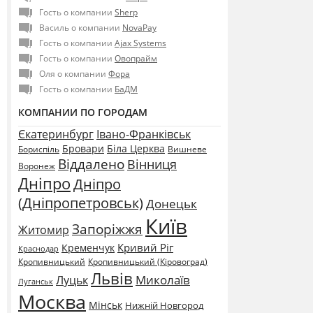
Гость о компании
Sherp
Василь о компании
NovaPay
Гость о компании
Ajax Systems
Гость о компании
Овопрайм
Оля о компании
Фора
Гость о компании
БаДМ
КОМПАНИИ ПО ГОРОДАМ
Єкатеринбург
Івано-Франківськ
Бровари
Біла Церква
Бориспіль
Вишневе
Віддалено
Вінниця
Воронеж
Дніпро
Дніпро
(Дніпропетровськ)
Донецьк
Київ
Запоріжжя
Житомир
Кривий Ріг
Кременчук
Краснодар
Кропивницький
Кропивницький (Кіровоград)
Львів
Миколаїв
Луцьк
Луганськ
Москва
Мінськ
Нижній Новгород