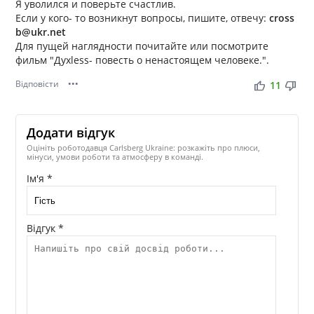
Я уволился и поверьте счастлив.
Если у кого- то возникнут вопросы, пишите, отвечу:
cross
b@ukr.net
Для пущей наглядности почитайте или посмотрите
фильм "Духless- повесть о ненастоящем человеке.".
Відповісти
•••
thumb_up
thumb_down
11
Додати відгук
Оцініть роботодавця Carlsberg Ukraine: розкажіть про плюси,
мінуси, умови роботи та атмосферу в команді.
Ім'я *
Відгук *