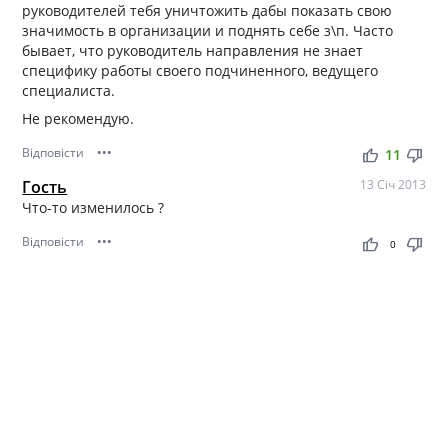
руководителей тебя уничтожить дабы показать свою
значимость в организации и поднять себе з\п. Часто
бывает, что руководитель направления не знает
специфику работы своего подчиненного, ведущего
специалиста.
Не рекомендую.
Відповісти
•••
thumb_up
thumb_down
11
Гость
13 Січ 2013
Что-то изменилось ?
Відповісти
•••
thumb_up
thumb_down
0