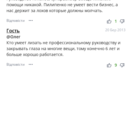
помощи никакой. Пилипенко не умеет вести бизнес, а
нас держит за лохов которые должны молчать.
Відповісти
•••
thumb_up
thumb_down
1
Гость
20 Бер 2013
@Олег
Кто умеет лизать не профессиональному руководству и
закрывать глаза на многие вещи, тому конечно 6 лет и
больше хорошо работается.
Відповісти
•••
thumb_up
thumb_down
9