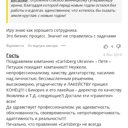
Виталий
:
огромное спасибо винницкому супервайзеру
ирине, благодаря которой перед новым годом остался без
работы и в долгах. единственное, что хотелось бы сказать:
земля круглая. с новым годом!
Иру знаю как хорошего сотрудника.
Это бизнес процесс. Значит не справились с задачами
Відповісти
Усі відгуки автора
•••
thumb_up
thumb_down
0
Гость
4 Лют 2014
Поздравляем компанию «Carlsberg Ukraine» – Петя –
Петушок покидает компанию!!! Неужели,
непрофессионализму, хамству, диктаторству, насилию
над личностью, бессмысленным решениям,
высокомерию, угодничеству и ЛАКЕЙСТВУ пришел
КОНЕЦ!!!! ( Бикориз и его лакейша – директор по качеству
Яковлева и Т.Д.-следующие?) Достали эти «грамотеи»
всех!
Да здравствует профессионализм, ум, адекватность,
обоснованность, своевременность, непротиворечивость,
адаптивность и реальность!!!!
Печально, что правление «Carlsberg» не всегда