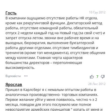
Гость
10 Гру 2012
В компании ощущаемо отсутствие работы HR отдела,
кроме как рекрутинговой функции. Диктаторский метод
работы, отсутствие командной работы, обязательный
отпуск 2 недели каждый год на Новый год (за свой счет) и
запрет отпуска летом, звонки вне рабочее время и на
выходных, бюрократия, выполнение бухгалтерской
работы другими отделами, отсутсвие тимбилдингов и
тренингов (кроме топ менеджмента), отсутствие общения
между коллегами. Главная черта характеров
большинства директоров – переполняющая
высокомерность.
Відповісти
•••
thumb_up
thumb_down
7
Ярослав
28 Лис 2012
Пришел в Карлсберг я с немалым оптытом работы в
аналогичных производственно- торговых компаниях.
Первое желание уйти у меня появилось, честно ч-з 2
месяца, поводом для этого послужило мое полное
невосприятие армейских принципов " копать от меня и