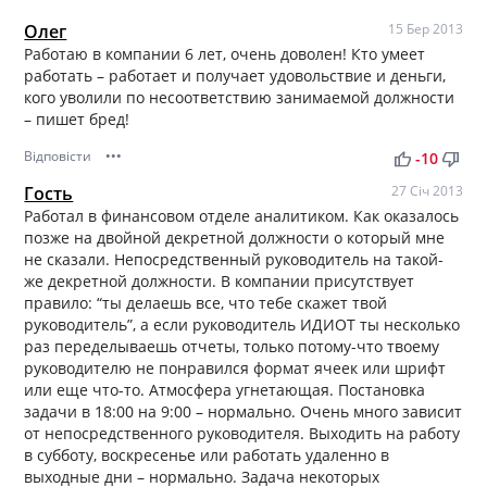
Олег
15 Бер 2013
Работаю в компании 6 лет, очень доволен! Кто умеет
работать – работает и получает удовольствие и деньги,
кого уволили по несоответствию занимаемой должности
– пишет бред!
Відповісти
•••
thumb_up
thumb_down
-10
Гость
27 Січ 2013
Работал в финансовом отделе аналитиком. Как оказалось
позже на двойной декретной должности о который мне
не сказали. Непосредственный руководитель на такой-
же декретной должности. В компании присутствует
правило: “ты делаешь все, что тебе скажет твой
руководитель”, а если руководитель ИДИОТ ты несколько
раз переделываешь отчеты, только потому-что твоему
руководителю не понравился формат ячеек или шрифт
или еще что-то. Атмосфера угнетающая. Постановка
задачи в 18:00 на 9:00 – нормально. Очень много зависит
от непосредственного руководителя. Выходить на работу
в субботу, воскресенье или работать удаленно в
выходные дни – нормально. Задача некоторых