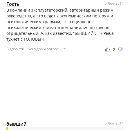
Гость
5 Лют 2014
В компании эксплуататорский, авторитарный режим
руководства, а это ведет к экономическим потерям и
психологическим травмам, т.е. социально-
психологический климат в компании, мягко говоря,
отрицательный. А, как известно, “БЫВШИЙ”, – « Рыба
тухнет с ГОЛОВЫ»!
Відповісти
Усі відгуки автора
•••
thumb_up
thumb_down
2
бывший
5 Лют 2014