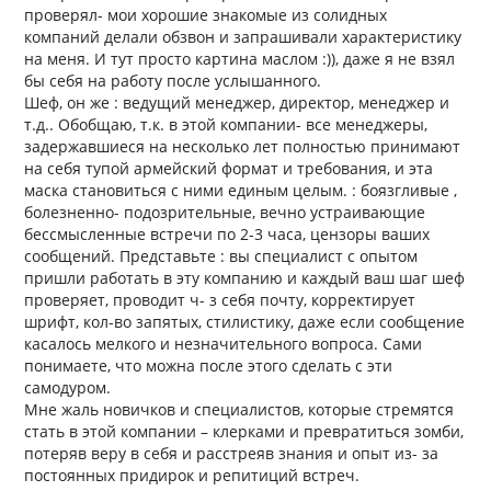
проверял- мои хорошие знакомые из солидных
компаний делали обзвон и запрашивали характеристику
на меня. И тут просто картина маслом :)), даже я не взял
бы себя на работу после услышанного.
Шеф, он же : ведущий менеджер, директор, менеджер и
т.д.. Обобщаю, т.к. в этой компании- все менеджеры,
задержавшиеся на несколько лет полностью принимают
на себя тупой армейский формат и требования, и эта
маска становиться с ними единым целым. : боязгливые ,
болезненно- подозрительные, вечно устраивающие
бессмысленные встречи по 2-3 часа, цензоры ваших
сообщений. Представьте : вы специалист с опытом
пришли работать в эту компанию и каждый ваш шаг шеф
проверяет, проводит ч- з себя почту, корректирует
шрифт, кол-во запятых, стилистику, даже если сообщение
касалось мелкого и незначительного вопроса. Сами
понимаете, что можна после этого сделать с эти
самодуром.
Мне жаль новичков и специалистов, которые стремятся
стать в этой компании – клерками и превратиться зомби,
потеряв веру в себя и расстреяв знания и опыт из- за
постоянных придирок и репитиций встреч.