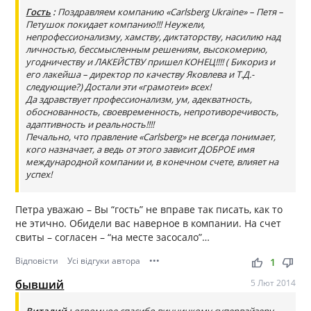
Гость
:
Поздравляем компанию «Carlsberg Ukraine» – Петя –
Петушок покидает компанию!!! Неужели,
непрофессионализму, хамству, диктаторству, насилию над
личностью, бессмысленным решениям, высокомерию,
угодничеству и ЛАКЕЙСТВУ пришел КОНЕЦ!!!! ( Бикориз и
его лакейша – директор по качеству Яковлева и Т.Д.-
следующие?) Достали эти «грамотеи» всех!
Да здравствует профессионализм, ум, адекватность,
обоснованность, своевременность, непротиворечивость,
адаптивность и реальность!!!!
Печально, что правление «Carlsberg» не всегда понимает,
кого назначает, а ведь от этого зависит ДОБРОЕ имя
международной компании и, в конечном счете, влияет на
успех!
Петра уважаю – Вы “гость” не вправе так писать, как то
не этично. Обидели вас наверное в компании. На счет
свиты – согласен – “на месте засосало”…
Відповісти
Усі відгуки автора
•••
thumb_up
thumb_down
1
бывший
5 Лют 2014