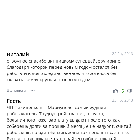
Виталий
25 Гру 2013
огромное спасибо винницкому супервайзеру ирине,
благодаря которой перед новым годом остался без
работы и в долгах. единственное, что хотелось бы
сказать: земля круглая. с новым годом!
Відповісти
•••
thumb_up
thumb_down
5
Гость
23 Гру 2013
ЧП Пилипенко в г. Мариуполе, самый худший
работадатель. Трудоустройства нет, отпуска,
больничного тоже, зарплату выдают после того, как
соберёшь долги за прошлый месяц, ещё надурят, считай
работаешь на один бензин, живи как непонятно, за что.
Руководство никакое, супервайзер вобще никакой,