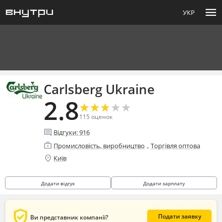
menu
УКР
Carlsberg Ukraine
2.8
★
★
★
★
★
★
★
★
★
★
115
оценок
comment
Відгуки:
916
enterprise
,
Промисловість, виробництво
Торгівля оптова
location_on
Київ
Додати відгук
Додати зарплату
verified_user
Подати заявку
Ви представник компанії?