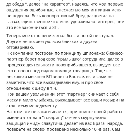
до обеда ", далее "на характер", надеясь, что мои первые
ощущения ошибочные, к несчастью моя интуиция меня
не подвела. Весь корпоративный бред расцветал на
глазах, единственное что меня удерживало- интерес, чем
это все закончиться и ЗП.
Теперь мое отношение: знал бы – и ногой не ступал.
Другим не посоветую, всех близких и друзей
отговариваю.
HR компании построен по принципу шпионажа: бизнесс-
партнер берет под свое "крылышко" сотрудника, далее в
процессе деятельности новоприбывшего, выведует все
его стороны под видом помощи товарища. Так, ч- з
несколько месяцев БП знает о Вас все, вы и сами не
заметите, что все выкладывали ему, и про свое
отношению к шефу в т.ч.
При вашем увольнении, этот "партнер" снимает с себя
маску и мило улыбаясь, выкладывает все ваши козыри на
стол всему менеджменту.
На этом все не заканчивается, при поиске новой работы
именно этот ваш "товарищ" оччень скурпулезно
защищая имидж славутича, делает из вас Врага- народа,
поверьте на слово- проверено несколько 10 -в раз. Сам