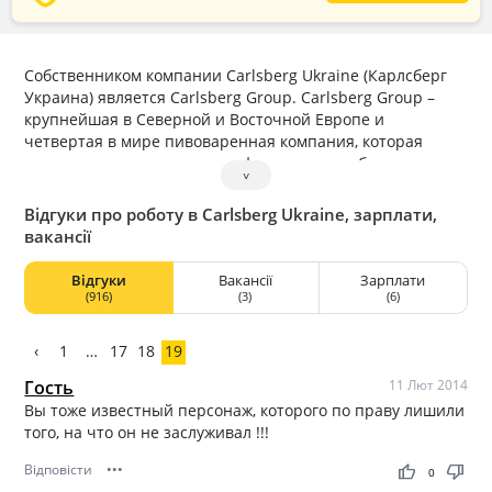
Собственником компании Carlsberg Ukraine (Карлсберг
Украина) является Carlsberg Group. Carlsberg Group –
крупнейшая в Северной и Восточной Европе и
четвертая в мире пивоваренная компания, которая
владеет значительным портфелем пивных брендов и
˅
брендов безалкогольных напитков. Флагманский бренд –
Carlsberg – является одним из самых известных пивных
Відгуки про роботу в Carlsberg Ukraine, зарплати,
брендов в мире, а бренды «Балтика», Carlsberg и Tuborg
вакансії
входят в число шести крупнейших брендов в Европе.
Відгуки
Вакансії
Зарплати
(916)
(3)
(6)
‹
1
…
17
18
19
Гость
11 Лют 2014
Вы тоже известный персонаж, которого по праву лишили
того, на что он не заслуживал !!!
Відповісти
•••
thumb_up
thumb_down
0