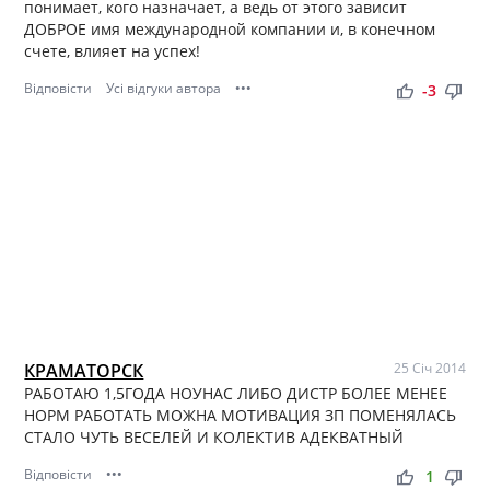
понимает, кого назначает, а ведь от этого зависит
ДОБРОЕ имя международной компании и, в конечном
счете, влияет на успех!
Відповісти
Усі відгуки автора
•••
thumb_up
thumb_down
-3
КРАМАТОРСК
25 Січ 2014
РАБОТАЮ 1,5ГОДА НОУНАС ЛИБО ДИСТР БОЛЕЕ МЕНЕЕ
НОРМ РАБОТАТЬ МОЖНА МОТИВАЦИЯ ЗП ПОМЕНЯЛАСЬ
СТАЛО ЧУТЬ ВЕСЕЛЕЙ И КОЛЕКТИВ АДЕКВАТНЫЙ
Відповісти
•••
thumb_up
thumb_down
1