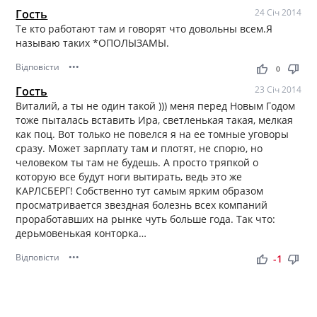
Гость
24 Січ 2014
Те кто работают там и говорят что довольны всем.Я
называю таких *ОПОЛЫЗАМЫ.
Відповісти
•••
thumb_up
thumb_down
0
Гость
23 Січ 2014
Виталий, а ты не один такой ))) меня перед Новым Годом
тоже пыталась вставить Ира, светленькая такая, мелкая
как поц. Вот только не повелся я на ее томные уговоры
сразу. Может зарплату там и плотят, не спорю, но
человеком ты там не будешь. А просто тряпкой о
которую все будут ноги вытирать, ведь это же
КАРЛСБЕРГ! Собственно тут самым ярким образом
просматривается звездная болезнь всех компаний
проработавших на рынке чуть больше года. Так что:
дерьмовенькая конторка…
Відповісти
•••
thumb_up
thumb_down
-1