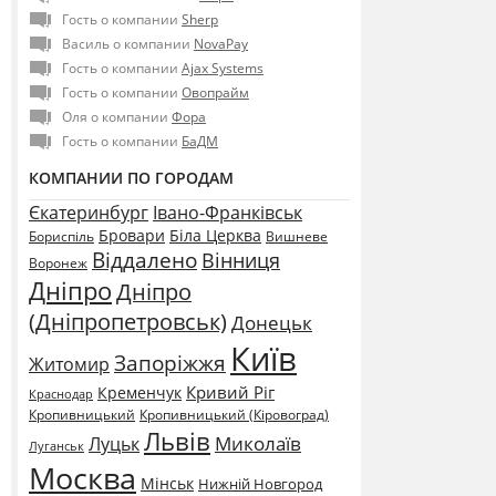
Гость о компании
Sherp
Василь о компании
NovaPay
Гость о компании
Ajax Systems
Гость о компании
Овопрайм
Оля о компании
Фора
Гость о компании
БаДМ
КОМПАНИИ ПО ГОРОДАМ
Єкатеринбург
Івано-Франківськ
Бровари
Біла Церква
Бориспіль
Вишневе
Віддалено
Вінниця
Воронеж
Дніпро
Дніпро
(Дніпропетровськ)
Донецьк
Київ
Запоріжжя
Житомир
Кривий Ріг
Кременчук
Краснодар
Кропивницький
Кропивницький (Кіровоград)
Львів
Миколаїв
Луцьк
Луганськ
Москва
Мінськ
Нижній Новгород