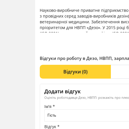
Науково-виробниче приватне підприємство «
з провідних серед заводів-виробників дезін
ветеринарної медицини. Забезпечення висо
пріоритетом для НВПП «Дезо». У 2015 році 
(ISO 9001) та отриманий сертифікат ISO 900
вхідний контроль якості сировини (виключн
вироблених дезінфекційних засобів, що засв
Усі препарати внесено в Державний реєстр д
висновків державної санітарно-епідеміологі
Відгуки про роботу в Дезо, НВПП, зарпла
Відгуки
(0)
Додати відгук
Оцініть роботодавця Дезо, НВПП: розкажіть про плюс
Ім'я *
Відгук *