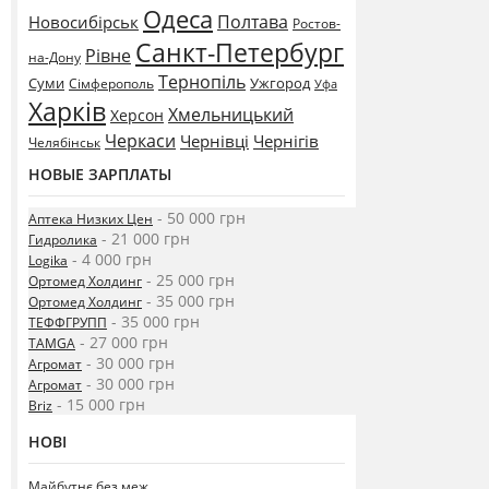
Одеса
Полтава
Новосибірськ
Ростов-
Санкт-Петербург
Рівне
на-Дону
Тернопіль
Суми
Ужгород
Сімферополь
Уфа
Харків
Хмельницький
Херсон
Черкаси
Чернівці
Чернігів
Челябінськ
НОВЫЕ ЗАРПЛАТЫ
- 50 000 грн
Аптека Низких Цен
- 21 000 грн
Гидролика
- 4 000 грн
Logika
- 25 000 грн
Ортомед Холдинг
- 35 000 грн
Ортомед Холдинг
- 35 000 грн
ТЕФФГРУПП
- 27 000 грн
TAMGA
- 30 000 грн
Агромат
- 30 000 грн
Агромат
- 15 000 грн
Briz
НОВІ
Майбутнє без меж