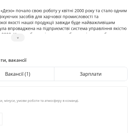
Дезо» почало свою роботу у квітні 2000 року та стало одним
фікуючих засобів для харчової промисловості та
кої якості нашої продукції завжди буде найважливішим
була впроваджена на підприємстві система управління якістю
1:2008. На виробництві працює лабораторія, яка забезпечує
˅
о європейських виробників), а також вихідний контроль
ідчується у якісних посвідченнях на кожну партію продукції.
езінфекційних засобів, які виробляються згідно ТУ та
чної експертизи.
ти, вакансії
Вакансії
(1)
Зарплати
и, мінуси, умови роботи та атмосферу в команді.