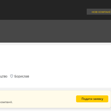
НОВІ КОМПАНІЇ
location_on
ицтво
Борислав
Подати заявку
компанії.