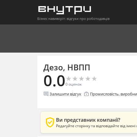
Бізнес навиворіт: відгуки про роботодавців
Дезо, НВПП
0.0
★
★
★
★
★
★
★
★
★
★
0
оценок
comment
enterprise
Залишити відгук
Промисловість, виробн
verified_user
Ви представник компанії?
Редагуйте сторінку та відповідайте від імені 