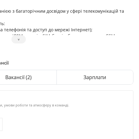
єю з багаторічним досвідом у сфері телекомунікацій та
ть:
а телефонія та доступ до мережі Інтернет);
ання (GSM-шлюзів, SIM-банків, багатоканальних GSM-розеток
˅
в для автоматичного поливу, роботизованих систем
ю установки та налаштування власного обладнання;
нсії
я, детекції номерів, написання ПЗ для управління
рез WEB.
Вакансії
(2)
Зарплати
и, умови роботи та атмосферу в команді.