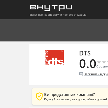
Бізнес навиворіт: відгуки про роботодавців
DTS
0.0
★
★
★
★
0
оцено
comment
Залишити відгу
verified_user
Ви представник компанії?
Редагуйте сторінку та відповідайте від імені 