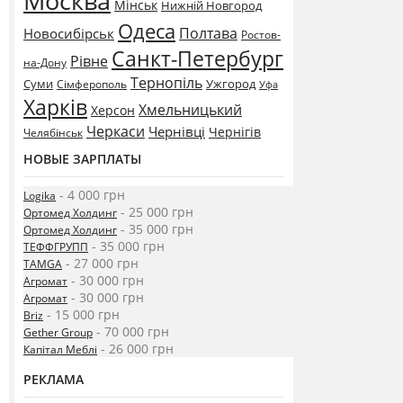
Москва
Мінськ
Нижній Новгород
Одеса
Полтава
Новосибірськ
Ростов-
Санкт-Петербург
Рівне
на-Дону
Тернопіль
Суми
Ужгород
Сімферополь
Уфа
Харків
Хмельницький
Херсон
Черкаси
Чернівці
Чернігів
Челябінськ
НОВЫЕ ЗАРПЛАТЫ
- 4 000 грн
Logika
- 25 000 грн
Ортомед Холдинг
- 35 000 грн
Ортомед Холдинг
- 35 000 грн
ТЕФФГРУПП
- 27 000 грн
TAMGA
- 30 000 грн
Агромат
- 30 000 грн
Агромат
- 15 000 грн
Briz
- 70 000 грн
Gether Group
- 26 000 грн
Капітал Меблі
РЕКЛАМА