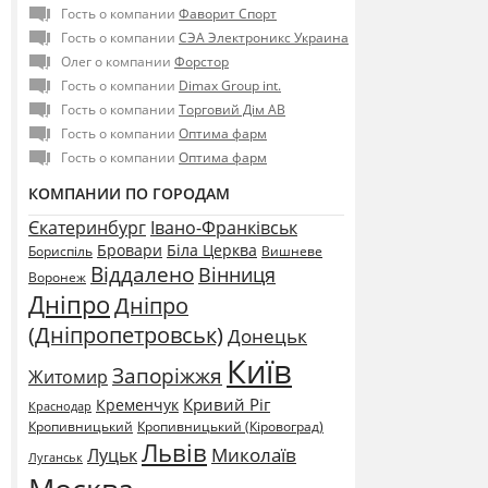
Гость о компании
Фаворит Спорт
Гость о компании
СЭА Электроникс Украина
Олег о компании
Форстор
Гость о компании
Dimax Group int.
Гость о компании
Торговий Дім АВ
Гость о компании
Оптима фарм
Гость о компании
Оптима фарм
КОМПАНИИ ПО ГОРОДАМ
Єкатеринбург
Івано-Франківськ
Бровари
Біла Церква
Бориспіль
Вишневе
Віддалено
Вінниця
Воронеж
Дніпро
Дніпро
(Дніпропетровськ)
Донецьк
Київ
Запоріжжя
Житомир
Кривий Ріг
Кременчук
Краснодар
Кропивницький
Кропивницький (Кіровоград)
Львів
Миколаїв
Луцьк
Луганськ