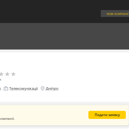
НОВІ КОМПАНІЇ
★
★
★
★
★
★
к
enterprise
location_on
к
Телекомунікації
Дніпро
Подати заявку
компанії.