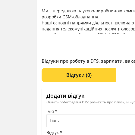
Ми є передовою науково-виробничою компані
розробки GSM-обладнання.
Наші основні напрямки діяльності включаю
надання телекомунікаційних послуг (голосов
розробка та виробництво GSM- і GPS-обладн
(PDU), GPS-трекерів, контролерів, пристрої
відеоспостереження та телеметрії);
розробка програмного забезпечення (ПЗ);
оптимізація витрат на зв’язок за допомого
Відгуки про роботу в DTS, зарплати, вака
встановлення комплексів відеоспостереженн
відеокамерами та базами даних номерів че
Відгуки
(0)
Додати відгук
Оцініть роботодавця DTS: розкажіть про плюси, мінус
Ім'я *
Відгук *