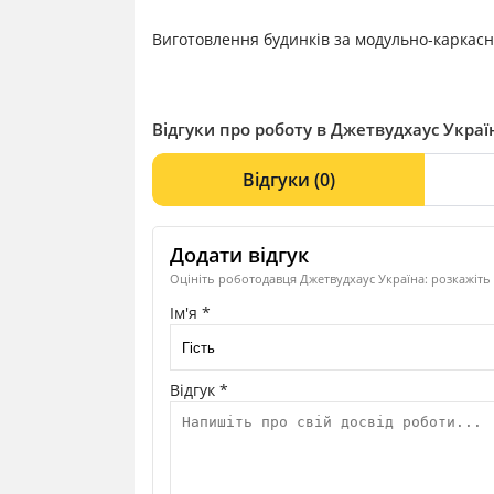
Виготовлення будинків за модульно-каркас
Відгуки про роботу в Джетвудхаус Україн
Відгуки
(0)
Додати відгук
Оцініть роботодавця Джетвудхаус Україна: розкажіть 
Ім'я *
Відгук *