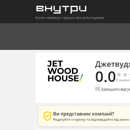
Бізнес навиворіт: відгуки про роботодавців
Джетвудх
0.0
★
★
★
★
0
оцено
comment
Залишити відгу
verified_user
Ви представник компанії?
Редагуйте сторінку та відповідайте від імені 