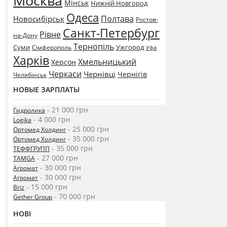
Москва
Мінськ
Нижній Новгород
Одеса
Полтава
Новосибірськ
Ростов-
Санкт-Петербург
Рівне
на-Дону
Тернопіль
Суми
Ужгород
Сімферополь
Уфа
Харків
Хмельницький
Херсон
Черкаси
Чернівці
Чернігів
Челябінськ
НОВЫЕ ЗАРПЛАТЫ
- 21 000 грн
Гидролика
- 4 000 грн
Logika
- 25 000 грн
Ортомед Холдинг
- 35 000 грн
Ортомед Холдинг
- 35 000 грн
ТЕФФГРУПП
- 27 000 грн
TAMGA
- 30 000 грн
Агромат
- 30 000 грн
Агромат
- 15 000 грн
Briz
- 70 000 грн
Gether Group
НОВІ