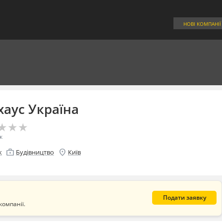
НОВІ КОМПАНІЇ
аус Україна
★
★
★
★
★
★
к
enterprise
location_on
к
Будівництво
Київ
Подати заявку
компанії.