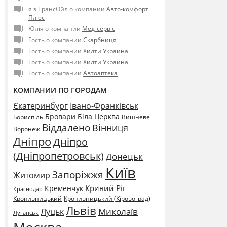
я з ТрансОйл о компании
Авто-комфорт
Плюс
Юлія о компании
Мед-сервіс
Гость о компании
Скарбниця
Гость о компании
Хилти Украина
Гость о компании
Хилти Украина
Гость о компании
Автоаптека
КОМПАНИИ ПО ГОРОДАМ
Єкатеринбург
Івано-Франківськ
Бровари
Біла Церква
Бориспіль
Вишневе
Віддалено
Вінниця
Воронеж
Дніпро
Дніпро
(Дніпропетровськ)
Донецьк
Київ
Запоріжжя
Житомир
Кривий Ріг
Кременчук
Краснодар
Кропивницький
Кропивницький (Кіровоград)
Львів
Миколаїв
Луцьк
Луганськ