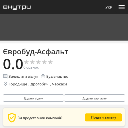
menu
УКР
Євробуд-Асфальт
0.0
★
★
★
★
★
★
★
★
★
★
0
оценок
comment
enterprise
Залишити відгук
Будівництво
location_on
,
,
Городище
Дрогобич
Черкаси
Додати відгук
Додати зарплату
verified_user
Подати заявку
Ви представник компанії?