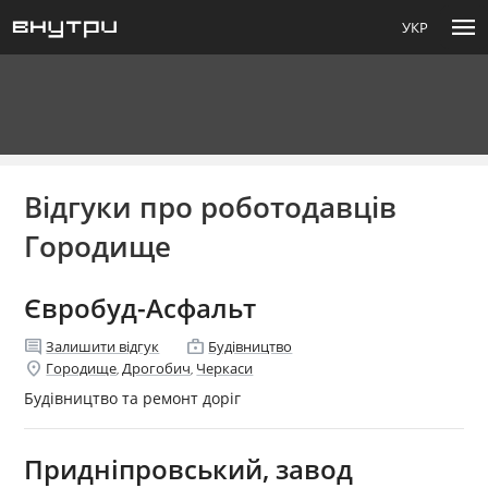
menu
УКР
Відгуки про роботодавців
Городище
Євробуд-Асфальт
comment
enterprise
Залишити відгук
Будівництво
location_on
Городище
Дрогобич
Черкаси
,
,
Будівництво та ремонт доріг
Придніпровський, завод