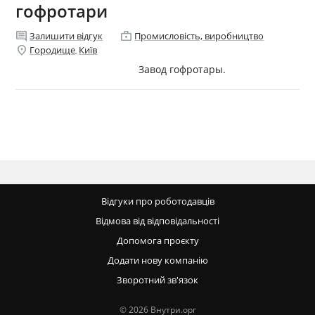
гофротари
comment
enterprise
Залишити відгук
Промисловість, виробництво
location_on
Городище
Київ
,
Завод гофротары.
Відгуки про роботодавців
Відмова від відповідальності
Допомога проєкту
Додати нову компанію
Зворотний зв'язок
© 2026 Внутри.орг