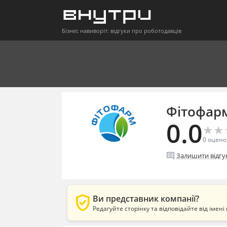
Бізнес навиворіт: відгуки про роботодавців
Фітофар
0.0
★
★
★
★
0
оцено
comment
Залишити відгу
verified_user
Ви представник компанії?
Редагуйте сторінку та відповідайте від імені 