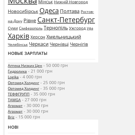
Москва
Мінськ
Нижній Новгород
Одеса
Полтава
Новосибірськ
Ростов-
Санкт-Петербург
Рівне
на-Дону
Тернопіль
Суми
Ужгород
Сімферополь
Уфа
Харків
Хмельницький
Херсон
Черкаси
Чернівці
Чернігів
Челябінськ
НОВЫЕ ЗАРПЛАТЫ
- 50 000 грн
Аптека Низких Цен
- 21 000 грн
Гидролика
- 4 000 грн
Logika
- 25 000 грн
Ортомед Холдинг
- 35 000 грн
Ортомед Холдинг
- 35 000 грн
ТЕФФГРУПП
- 27 000 грн
TAMGA
- 30 000 грн
Агромат
- 30 000 грн
Агромат
- 15 000 грн
Briz
НОВІ