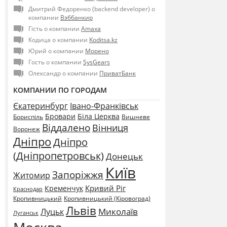
Дмитрий Федоренко (backend developer) о
компании
Вэббанкир
Гість о компании
Amaxa
Кодица о компании
Koditsa.kz
Юрий о компании
Морено
Гость о компании
SysGears
Олександр о компании
ПриватБанк
КОМПАНИИ ПО ГОРОДАМ
Єкатеринбург
Івано-Франківськ
Бровари
Біла Церква
Бориспіль
Вишневе
Віддалено
Вінниця
Воронеж
Дніпро
Дніпро
(Дніпропетровськ)
Донецьк
Київ
Запоріжжя
Житомир
Кривий Ріг
Кременчук
Краснодар
Кропивницький
Кропивницький (Кіровоград)
Львів
Миколаїв
Луцьк
Луганськ