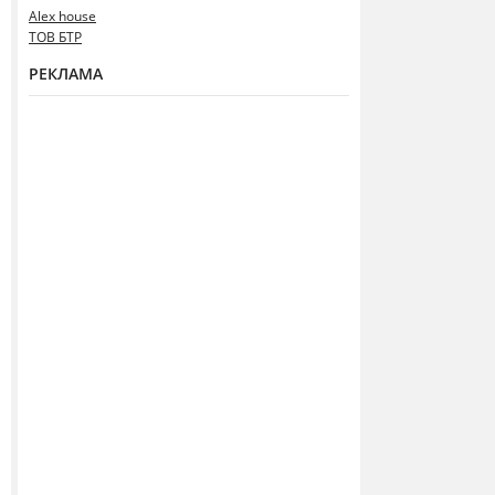
Alex house
ТОВ БТР
РЕКЛАМА