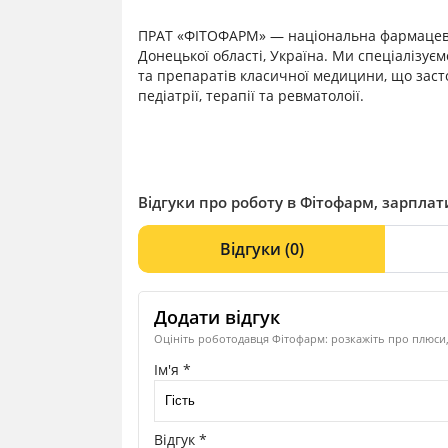
ПРАТ «ФІТОФАРМ» — національна фармацевтич
Донецької області, Україна. Ми спеціалізує
та препаратів класичної медицини, що застосо
педіатрії, терапії та ревматолоії.
Відгуки про роботу в Фітофарм, зарплати
Відгуки
(0)
Додати відгук
Оцініть роботодавця Фітофарм: розкажіть про плюси,
Ім'я *
Відгук *