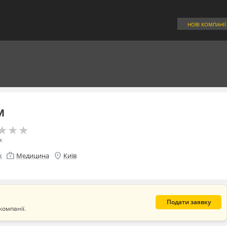
НОВІ КОМПАНІЇ
м
★
★
★
★
★
★
к
enterprise
location_on
к
Медицина
Київ
Подати заявку
компанії.