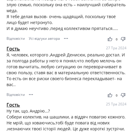
злую семью, поскольку она есть – наилучший собиратель
мёда.
Я тебе делая вызов- очень щадящий, поскольку твоё
лицо будет нетронуто.
И я думаю неучтиво ,перед коллективом прятаться…..
Відповісти
Усі відгуки автора
•••
thumb_up
thumb_down
0
Гость
27 Тра 2024
Я, человек, которого ,Андрей Денисюк, реально достал. И
за полгода работы у него я понял,что любую мелочь он
готов вычитать, любую ситуацию он переворачивает в
свою пользу, ставя вас в материальную ответственность.
То есть он все риски своего бизнеса перекладывает- на
вас..
Відповісти
•••
thumb_up
thumb_down
0
Гость
25 Тра 2024
Ну так, що, Андрію…?
Собери колектив, на шашлики, а віддяч повагою кожного.
Не мрій, що ховаючись,тобі буде повага від нових
,незнаючих твоєї історії людей. Це дуже короткі зустрічи.