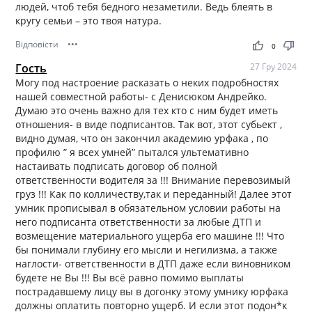
людей, чтоб тебя бедного незаметили. Ведь блеять в
кругу семьи – это твоя натура.
Відповісти
•••
thumb_up
thumb_down
0
Гость
27 Гру 2024
Могу под настроение расказать о неких подробностях
нашей совместной работы- с Денисюком Андрейко.
Думаю это очень важно для тех кто с ним будет иметь
отношения- в виде подписантов. Так вот, этот субьект ,
видно думая, что он закончил академию урфака , по
профилю ” я всех умней” пытался ультемативно
настаивать подписать договор об полной
ответственности водителя за !!! Внимание перевозимый
груз !!! Как по колличеству,так и переданный! Далее этот
умник прописывал в обязательном условии работы на
него подписанта ответственности за любые ДТП и
возмещение материального ущерба его машине !!! Что
бы понимали глубину его мысли и негилизма, а также
наглости- ответственности в ДТП даже если виновником
будете не Вы !!! Вы всё равно помимо выплаты
пострадавшему лицу вы в догонку этому умнику юрфака
должны оплатить повторно ущерб. И если этот подон*к