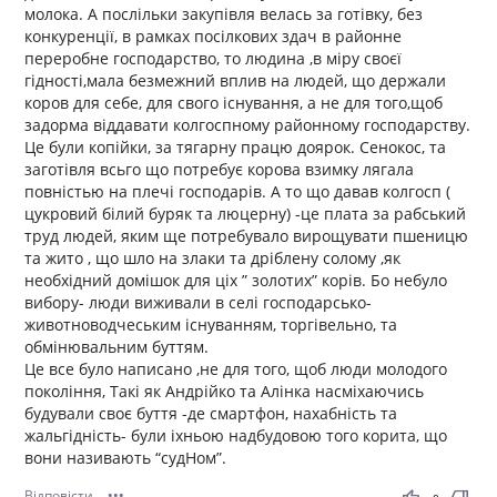
молока. А послільки закупівля велась за готівку, без
конкуренції, в рамках посілкових здач в районне
переробне господарство, то людина ,в міру своєї
гідності,мала безмежний вплив на людей, що держали
коров для себе, для свого існування, а не для того,щоб
задорма віддавати колгоспному районному господарству.
Це були копійки, за тягарну працю доярок. Сенокос, та
заготівля всьго що потребує корова взимку лягала
повністью на плечі господарів. А то що давав колгосп (
цукровий білий буряк та люцерну) -це плата за рабський
труд людей, яким ще потребувало вирощувати пшеницю
та жито , що шло на злаки та дріблену солому ,як
необхідний домішок для ціх ” золотих” корів. Бо небуло
вибору- люди виживали в селі господарсько-
животноводчеським існуванням, торгівельно, та
обмінювальним буттям.
Це все було написано ,не для того, щоб люди молодого
покоління, Такі як Андрійко та Алінка насміхаючись
будували своє буття -де смартфон, нахабність та
жальгідність- були іхньою надбудовою того корита, що
вони називають “судНом”.
Відповісти
•••