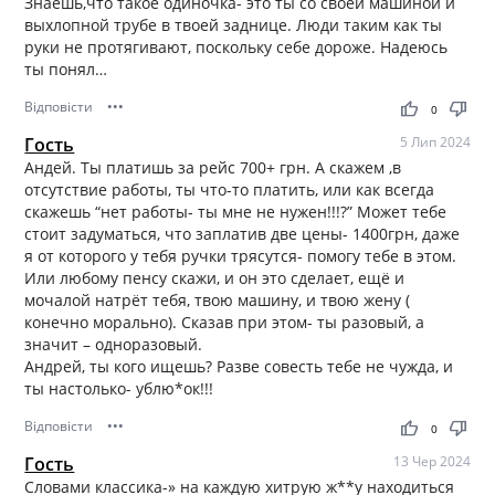
Знаешь,что такое одиночка- это ты со своей машиной и
выхлопной трубе в твоей заднице. Люди таким как ты
руки не протягивают, поскольку себе дороже. Надеюсь
ты понял…
Відповісти
•••
thumb_up
thumb_down
0
Гость
5 Лип 2024
Андей. Ты платишь за рейс 700+ грн. А скажем ,в
отсутствие работы, ты что-то платить, или как всегда
скажешь “нет работы- ты мне не нужен!!!?” Может тебе
стоит задуматься, что заплатив две цены- 1400грн, даже
я от которого у тебя ручки трясутся- помогу тебе в этом.
Или любому пенсу скажи, и он это сделает, ещё и
мочалой натрёт тебя, твою машину, и твою жену (
конечно морально). Сказав при этом- ты разовый, а
значит – одноразовый.
Андрей, ты кого ищешь? Разве совесть тебе не чужда, и
ты настолько- ублю*ок!!!
Відповісти
•••
thumb_up
thumb_down
0
Гость
13 Чер 2024
Словами классика-» на каждую хитрую ж**у находиться