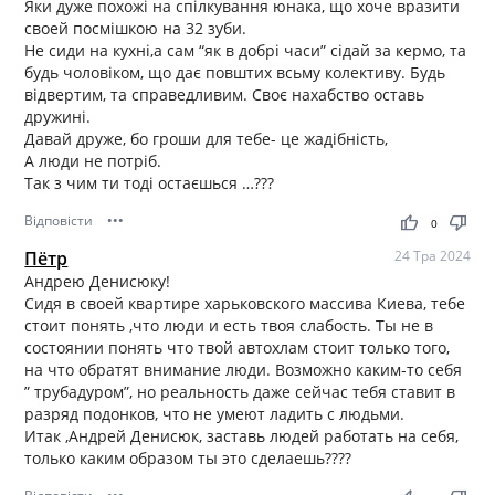
Яки дуже похожі на спілкування юнака, що хоче вразити
своей посмішкою на 32 зуби.
Не сиди на кухні,а сам “як в добрі часи” сідай за кермо, та
будь чоловіком, що дає повштих всьму колективу. Будь
відвертим, та справедливим. Своє нахабство оставь
дружині.
Давай друже, бо гроши для тебе- це жадібність,
А люди не потріб.
Так з чим ти тоді остаєшься …???
Відповісти
•••
thumb_up
thumb_down
0
Пётр
24 Тра 2024
Андрею Денисюку!
Сидя в своей квартире харьковского массива Киева, тебе
стоит понять ,что люди и есть твоя слабость. Ты не в
состоянии понять что твой автохлам стоит только того,
на что обратят внимание люди. Возможно каким-то себя
” трубадуром”, но реальность даже сейчас тебя ставит в
разряд подонков, что не умеют ладить с людьми.
Итак ,Андрей Денисюк, заставь людей работать на себя,
только каким образом ты это сделаешь????