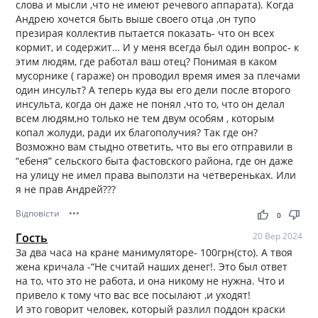
слова и мысли ,что не имеют речевого аппарата). Когда
Андрею хочется быть выше своего отца ,он тупо
презирая коллектив пытается показать- что он всех
кормит, и содержит… И у меня всегда был один вопрос- к
этим людям, где работал ваш отец? Понимая в каком
мусорнике ( гараже) он проводил время имея за плечами
один инсульт? А теперь куда вы его дели после второго
инсульта, когда он даже не понял ,что то, что он делал
всем людям,но только не тем двум особям , которым
копал жолуди, ради их благополучия? Так где он?
Возможно вам стыдно ответить, что вы его отправили в
“ебеня” сельского быта фастовского района, где он даже
на улицу не имел права выползти на четвереньках. Или
я не прав Андрей???
Відповісти
•••
thumb_up
thumb_down
0
Гость
20 Вер 2024
За два часа на кране манимуляторе- 100грн(сто). А твоя
жена кричала -“Не считай наших денег!. Это был ответ
на то, что это не работа, и она никому не нужна. Что и
привело к тому что вас все посылают ,и уходят!
И это говорит человек, который разлил поддон краски