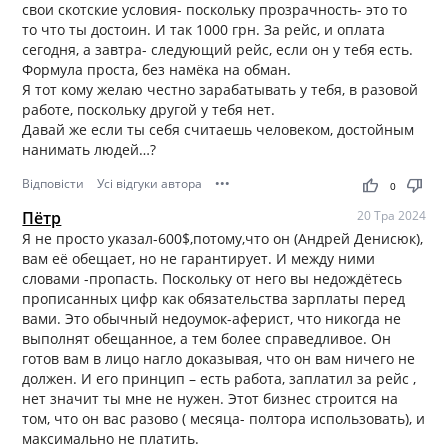
свои скотские условия- поскольку прозрачность- это то
то что ты достоин. И так 1000 грн. За рейс, и оплата
сегодня, а завтра- следующий рейс, если он у тебя есть.
Формула проста, без намёка на обман.
Я тот кому желаю честно зарабатывать у тебя, в разовой
работе, поскольку другой у тебя нет.
Давай же если ты себя считаешь человеком, достойным
нанимать людей…?
Відповісти
Усі відгуки автора
•••
thumb_up
thumb_down
0
Пётр
20 Тра 2024
Я не просто указал-600$,потому,что он (Андрей Денисюк),
вам её обещает, но не гарантирует. И между ними
словами -пропасть. Поскольку от него вы недождётесь
прописанных цифр как обязательства зарплаты перед
вами. Это обычный недоумок-аферист, что никогда не
выполнят обещанное, а тем более справедливое. Он
готов вам в лицо нагло доказывая, что он вам ничего не
должен. И его принцип – есть работа, заплатил за рейс ,
нет значит ты мне не нужен. Этот бизнес строится на
том, что он вас разово ( месяца- полтора использовать), и
максимально не платить.