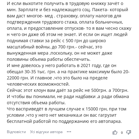
И если выхотите получить в трудовую книжку зачёт о
мин. Зарплате и без надлежащего соц. Пакета- который
вам даст многое- мед . страховку, оплату налогов для
подтверждения трудового стажа, оплата больничных,
оплата, и предоставление отпусков- то я вам чесно скажу
н чего он даже об этом не знает. И если он ищет людей
поднимая ставки за рейс с 500 грн до широко
масштабный войны, до 700 грн.- сейчас, это
вынужденная мера ,поскольку, он не может даже
половины объема работы обеспечить.
И мне довелось у него работать в 2021 году, где он
обещал 30-35 тыс. грн. а на практике максимум было 20-
22000 грн. И главное ,что это было на пределе
человеческих возможностей.
Сейчас этот клоун вам даёт за рейс не 500грн. а 700грн.
И чтобы вы понимали, не ради надбавки ,а ради обмана
отсутствия объема работы.
Что васприведёт в лучшем случае к 15000 грн, при том
условии ,что у него нет механика,и он вас гагрузит
бесплатной работой по поддержанию его автопарка.
Відповісти
Усі відгуки автора
•••
thumb_up
thumb_down
0