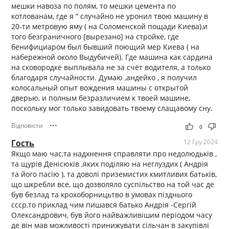
мешки навоза по полям, то мешки цемента по
котлованам, где я ” случайно не уронил твою машину в
20-ти метровую яму ( на Соломенской пощади Киева),и
того безграничного [вырезано] на стройке, где
бенифициаром был бывший поющий мер Киева ( на
набережной около Выдубичей). Где машина как сардина
на сковородке выплывала не за счёт водителя, а только
благодаря случайности. Думаю ,андейко , я получил
колосальный опыт вождения машины с открытой
дверью, и полным безразличием к твоей машине,
поскольку мог только завидовать твоему слащавому сну.
Відповісти
•••
thumb_up
thumb_down
0
Гость
12 Гру 2024
Якщо маю час,та надхнення справляти про недолюдьків ,
та щурів Денісюків ,яких поділяю на неглуздих ( Андрія
та його пасію ), та доволі приземистих кмитливих батьків,
що шкребли все, що дозволяло суспільство на той час де
був безлад та крохоборницьтво в умовах пізднього
ссср,то приклад чим пишався батько Андрія -Сергій
Олександрович, був його найважливішим періодом часу
де він мав можливості принижувати сільчан в закупівлі