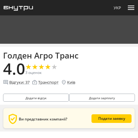
menu
УКР
Голден Агро Транс
4.0
★
★
★
★
★
★
★
★
★
★
3
оценок
comment
enterprise
location_on
Відгуки:
37
Транспорт
Київ
Додати відгук
Додати зарплату
verified_user
Подати заявку
Ви представник компанії?