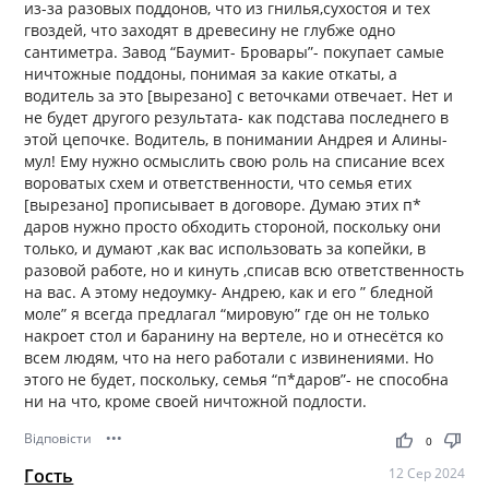
из-за разовых поддонов, что из гнилья,сухостоя и тех
гвоздей, что заходят в древесину не глубже одно
сантиметра. Завод “Баумит- Бровары”- покупает самые
ничтожные поддоны, понимая за какие откаты, а
водитель за это [вырезано] с веточками отвечает. Нет и
не будет другого результата- как подстава последнего в
этой цепочке. Водитель, в понимании Андрея и Алины-
мул! Ему нужно осмыслить свою роль на списание всех
вороватых схем и ответственности, что семья етих
[вырезано] прописывает в договоре. Думаю этих п*
даров нужно просто обходить стороной, поскольку они
только, и думают ,как вас использовать за копейки, в
разовой работе, но и кинуть ,списав всю ответственность
на вас. А этому недоумку- Андрею, как и его ” бледной
моле” я всегда предлагал “мировую” где он не только
накроет стол и баранину на вертеле, но и отнесётся ко
всем людям, что на него работали с извинениями. Но
этого не будет, поскольку, семья “п*даров”- не способна
ни на что, кроме своей ничтожной подлости.
Відповісти
•••
thumb_up
thumb_down
0
Гость
12 Сер 2024