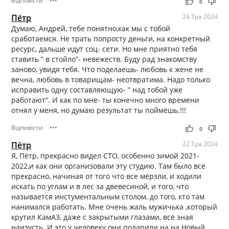
Відповісти
•••
thumb_up
thumb_down
0
Пётр
24 Тра 2024
Думаю, Андрей, тебе понятно,как мы с тобой
сработаемся. Не трать попросту деньги, на конкретный
ресурс, дальше идут соц- сети. Но мне приятно тебя
ставить ” в стойло”- невежеств. Буду рад знакомству
заново, увидя тебя. Что поделаешь- любовь к жене не
вечна, любовь в товарищам- неотвратима. Надо только
исправить одну составляющую- ” над тобой уже
работают”. И как по мне- ты конечно много времени
отнял у меня, но думаю результат ты поймёшь.!!!
Відповісти
•••
thumb_up
thumb_down
0
Пётр
22 Тра 2024
Я, Пётр, прекрасно видел СТО, особенно зимой 2021-
2022,и как они организовали эту студию. Там было всё
прекрасно, начиная от того что все мёрзли, и ходили
искать по углам и в лес за двевесиной, и того, что
называется инстументальным столом, до того, кто там
нанимался работать. Мне очень жаль мужичька ,который
крутил КамАЗ, даже с закрытыми глазами, всё зная
наизусть. И это у человеку они подарили на на Новый