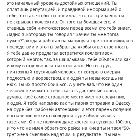
это начальный уровень достойных отношений. Ты
оплатишь репутацией, и правдивой информацией о
тебе, это так, чтобы ты понимал, что то скриваешь ты –
не скрывает коллектив. От того ты боишься его, и
ставишь себя ничтожеством перед всеми кто тебя знает.
Ладно я ,которому ты говорил ” Зачем ты мне тогда
нужен?”, когда я работал на манипуляторе за копейки, и в
последствии и это ты забрал ,за якобы ответственность.
Я тебе давно предлагал встретится коллективом,
который многое, так, за шашлыками, тебе объяснили как
и кому в отдельности ты относился! Но ты ,трус,
ничтожный трусливый человек, от которого смердит
подлостью и воровством, а людей ты невыносишь на
нюх. Ты их просто боишься. А учитывая, что не один
человек не может о тебе сказать достойные слова,
думаю, твоё самое страшное место именно среди них,
людей. Я тебе напомню как ты парня отправил в Одессу
на фуре без “рабочей автономии” и этот парень получил
воспаление лёгких в холодной фуре обмаьываясь
газетами. Он не получил даже хостел на сутки за 100грн,
и то что не имея обратного рейса на Киев ты и твоя “50-
грн” жена смеялись над этим. В результате- “ты нам