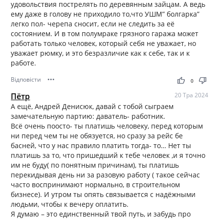
удовольствия пострелять по деревянным зайцам. А ведь
ему даже в голову не приходило то,что УШМ” болгарка”
легко пол- черепа сносит, если не следить за её
состоянием. И в том полумраке грязного гаража может
работать только человек, который себя не уважает, но
уважает рюмку, и это безразличие как к себе, так и к
работе.
Відповісти
•••
thumb_up
thumb_down
0
Пётр
20 Тра 2024
А ещё, Андрей Денисюк, давай с тобой сыграем
замечательную партию: даватель- работник.
Всё очень поосто- ты платишь человеку, перед которым
ни перед чем ты не обязуется, но сразу за рейс бе
басней, что у нас правило платить тогда- то… Нет ты
платишь за то, что пришедший к тебе человек ,и я точно
им не буду( по понятным причинам), ты платишь
перекидывая день ни за разовую работу ( такое сейчас
часто воспринимают нормально, в строительном
бизнесе). И утром ты опять связывается с надёжными
людьми, чтобы к вечеру оплатить.
Я думаю – это единственный твой путь, и забудь про