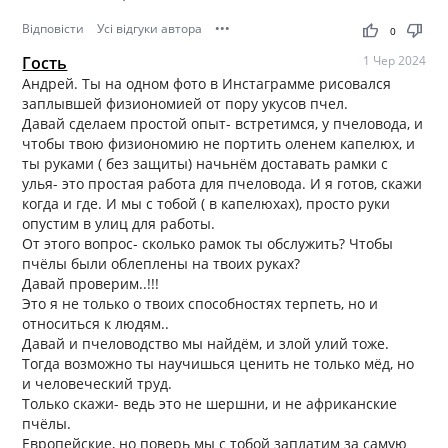
Відповісти
Усі відгуки автора
•••
thumb_up
thumb_down
0
Гость
1 Чер 2024
Андрей. Ты на одном фото в Инстаграмме рисовался
заплывшей физиономией от пору укусов пчел.
Давай сделаем простой опыт- встретимся, у пчеловода, и
чтобы твою физиономию не портить оленем капелюх, и
ты руками ( без защиты) начьнём доставать рамки с
улья- это простая работа для пчеловода. И я готов, скажи
когда и где. И мы с тобой ( в капелюхах), просто руки
опустим в улиц для работы.
От этого вопрос- сколько рамок ты обслужить? Чтобы
пчёлы были облеплены на твоих руках?
Давай проверим..!!!
Это я не только о твоих способностях терпеть, но и
относиться к людям..
Давай и пчеловодство мы найдём, и злой улий тоже.
Тогда возможно ты научишься ценить не только мёд, но
и человеческий труд.
Только скажи- ведь это не шершни, и не африканские
пчёлы.
Европейские, но поверь мы с тобой заплатим за самую