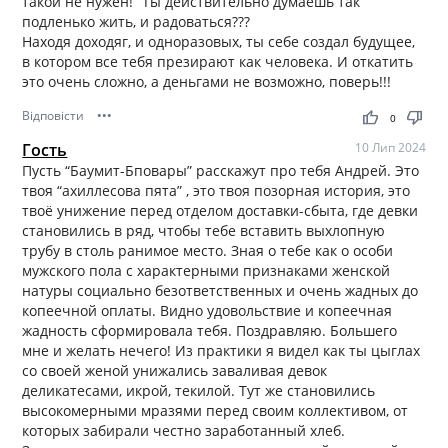
такой не нужен!” Ты действительно думаешь так
подленько жить, и радоваться???
Находя доходяг, и одноразовых, ты себе создал будущее,
в котором все тебя презирают как человека. И откатить
это очень сложно, а деньгами не возможно, поверь!!!
Відповісти
•••
thumb_up
thumb_down
0
Гость
10 Лип 2024
Пусть “Баумит-Бповары” расскажут про тебя Андрей. Это
твоя “ахиллесова пята” , это твоя позорная история, это
твоё унижение перед отделом доставки-сбыта, где девки
становились в ряд, чтобы тебе вставить выхлопную
трубу в столь ранимое место. Зная о тебе как о особи
мужского пола с характерными признаками женской
натуры социально безответственных и очень жадных до
копеечной оплаты. Видно удовольствие и копеечная
жадность сформировала тебя. Поздравляю. Большего
мне и желать нечего! Из практики я видел как ты цыглах
со своей женой унижались заваливая девок
деликатесами, икрой, текилой. Тут же становились
высокомерными мразями перед своим коллективом, от
которых забирали честно заработанный хлеб.