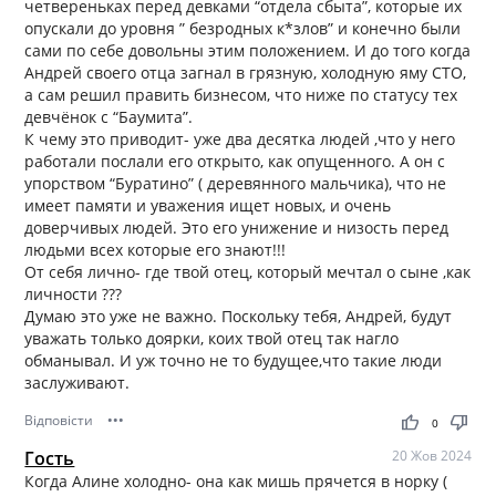
четвереньках перед девками “отдела сбыта”, которые их
опускали до уровня ” безродных к*злов” и конечно были
сами по себе довольны этим положением. И до того когда
Андрей своего отца загнал в грязную, холодную яму СТО,
а сам решил править бизнесом, что ниже по статусу тех
девчёнок с “Баумита”.
К чему это приводит- уже два десятка людей ,что у него
работали послали его открыто, как опущенного. А он с
упорством “Буратино” ( деревянного мальчика), что не
имеет памяти и уважения ищет новых, и очень
доверчивых людей. Это его унижение и низость перед
людьми всех которые его знают!!!
От себя лично- где твой отец, который мечтал о сыне ,как
личности ???
Думаю это уже не важно. Поскольку тебя, Андрей, будут
уважать только доярки, коих твой отец так нагло
обманывал. И уж точно не то будущее,что такие люди
заслуживают.
Відповісти
•••
thumb_up
thumb_down
0
Гость
20 Жов 2024
Когда Алине холодно- она как мишь прячется в норку (