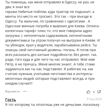
Ты помнишь, как меня отправлял в Одессу, не раз, не
два, я знал все
гаражи Набитые пойлом, куда трактор не подъеьет, а
менты это место не трогают. Это так – при въезде в
Одессу. Ты мальчик, по сравнению с одеситами . А
Одесские винные погреба я вывозил для Киева. Оплата-
копеечных тариф+ плюс то ,что мне говорили адрес
загрузки, с непонятным содержимым, непонятными
документами,и ты утром получал на выгрузке в Киеве. И
ты ублюдок, крал у водителя, зарабатываяна рейсе. Ты
знаешь свой ничтожный уровень- погань. Я готов при
всех расказать дел катные подробности, без денег, так,
ради, того куда и для чего ты нас отправлял. Моё имя
Пётр, я не прячусь. Меня многие знают. А тебе стоми
задуматься как ты нас подставлял. Я работаю на, как
считаю нужным, учитывая ничтожества и интересы
мелочных людей, которые подставляют всегда, и при
каждом случае!!!
Відповісти
•••
thumb_up
thumb_down
0
Гость
9 Сер 2024
Я тот которому ты оплатишь уже не деньгами, поскольку