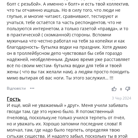
болт с резьбой». А именно » болт» и есть твой коллектив,
что ты отчаянно ищешь. Но в силу того, что люди не
глупые, и многие читают, сравнивают, тестируют и
учаться, тебе остаётся та часть респондентов, что не
пользуются интернетом, а только газетой «правда», и то
в практической ( скомканной) стороны. Вспомни
мужичька что честно работал на тебя за копейки и как
благодарность- бутылка водки на праздник. Хотя думаю
он в троллейбусном депо чувствовал бы себя гораздо
надёжней, необделённым. Думаю время уже расставляет
всё по своим местам- бутылка водки для тебя и твоей
жены ( что вы так желали нам), а людям просто походить
мимо вытирая об вас ноги. Ты этого заслужил… !!!
Відповісти
•••
thumb_up
thumb_down
0
Гость
3 Чер 2024
И ещё, мой не уважаемый » друг». Меня учили забивать
гвозди там, где это нужно было. Я потомственный
пчеловод, поскольку,не только учился терпеть от пчёл,
но и уважать их. Хорошо запомни последние слова! Я
молчал, там, где надо было терпеть, определяя твою
суть,как существа. И надолго забыл, поскольку ты в этой