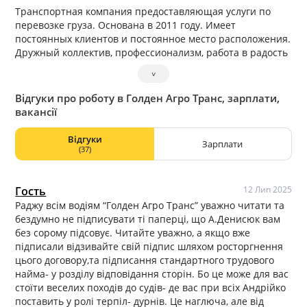
Транспортная компания предоставляющая услуги по
перевозке груза. Основана в 2011 году. Имеет
постоянных клиентов и постоянное место расположения.
Дружный коллектив, профессионализм, работа в радость
— кредо компании.
˅
Відгуки про роботу в Голден Агро Транс, зарплати,
вакансії
Відгуки
Зарплати
(37)
Гость
12 Лип 2025
Раджу всім водіям “Голден Агро Транс” уважно читати та
бездумно не підписувати ті паперці, що А.Денисюк вам
без сорому підсовує. Читайте уважно, а якщо вже
підписали відзивайте свій підпис шляхом росторгнення
цього договору,та підписання стандартного трудового
найма- у розділу відповідання сторін. Бо це може для вас
стоїти веселих походів до судів- де вас при всіх Андрійко
поставить у ролі терпіл- дурнів. Це наглюча, але від