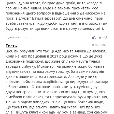
цього і дурна істота, бо грає дуже грубо, як та колода зі
своїми найманцями. Буде не зайвим прочитати моє
пояснення цього вопросу в відношення з Денисюком на
пості відгуків ” Бауміт-Бровари”. До цієї сіменйної пари
треба ставитись як до худоби, що загонять в стойло, і там
будуть розуміти що вони стоять в цьому грішному світі.
Відповісти
•••
thumb_up
thumb_down
0
Гость
8 Лип 2025
Щоб ви розуміли хто такі ці Адрійко та Алінка Денисюки.
Коли на них працював в 2021 році розумів що це дуже
диковинне подружжя, що живе спільно мабуть тільки
заради прибутку. Можливо і на різних етажах, бо навіть
відпочивають по вахтовому графіку, бо я сам нерозумів
до кого звонити, а кого тривожити. Але одне у них є
спільне- неймовірна жадібність, що вироджується завжди
з брехливості. Отож вони навіть живуть сумісно друг
друга контролюючи. Колективно всі над цією кумедною
сімейкою потішалися, та непротягували руки привітання,
тільки в рідких випадках. Знаю що вони боязливі люди,
що тремтять від всього, навіть від сказанних про них
слів. Пишуть кляузи хоч адміну, хоч в вайвер, хоч самому