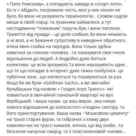
« Папе Римскому», а попадають завжди в «спорт-лото».
Бо їх « Абіделі», посромили честь, якої у них ніколи не
було, бо вони не розуміють термінологію . Словом сиділи
миши в своїй норці, та лузанням займалися, а тут
несподіванно “пожежник” поручь був, і вони поплили.
Тримтіти від правди – це доля слабких, бо вони немають
а ні волі, а ні бажання супротиву в наведенні обратного .
Аліна явно слабка на передок. Вона тільки здібна
ховатися за спиною чоловіка , та показувати своє гниле
відношення до людей. А Андрійко дуже боїться
колектива- це всім зрозуміло.Та вони нерозуміють одне ,
що те що попадає в інтернет дуже тяжко позбутися- це
публічна зона , що копіюється та поширюється за раз.
Якщо би ви були «Goldman Sachs», а ви звичайні
бульбашьки під назвою » Голден Агро Трансс»- які
ховаються в звичайній панельній квартирі на вул.
Вербіцький. І ваша назва- це ваш вирок , яка немає
ніякого відношення до колосистого «голден» сектору, та
його транспортування. Ваша назва -“Мішковози цементу”
на трьох старих фурах, та собраних з хламу двух
ковиляючих на трассі камазів. Алінка, що від злоби , та
безсилля напускає сморід, та її пластилиновий чоловік ,