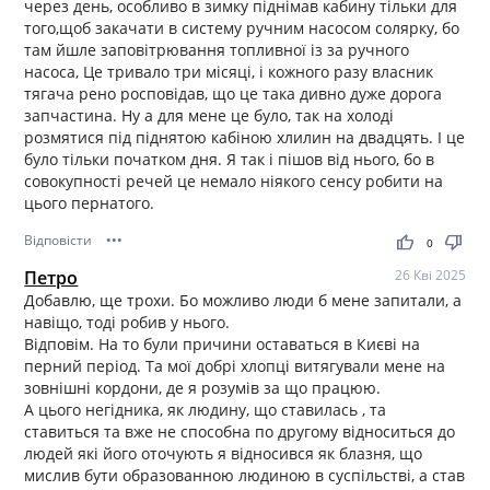
через день, особливо в зимку піднімав кабину тільки для
того,щоб закачати в систему ручним насосом солярку, бо
там йшле заповітрювання топливної із за ручного
насоса, Це тривало три місяці, і кожного разу власник
тягача рено росповідав, що це така дивно дуже дорога
запчастина. Ну а для мене це було, так на холоді
розмятися під піднятою кабіною хлилин на двадцять. І це
було тільки початком дня. Я так і пішов від нього, бо в
совокупності речей це немало ніякого сенсу робити на
цього пернатого.
Відповісти
•••
thumb_up
thumb_down
0
Петро
26 Кві 2025
Добавлю, ще трохи. Бо можливо люди б мене запитали, а
навіщо, тоді робив у нього.
Відповім. На то були причини оставаться в Києві на
перний період. Та мої добрі хлопці витягували мене на
зовнішні кордони, де я розумів за що працюю.
А цього негідника, як людину, що ставилась , та
ставиться та вже не способна по другому відноситься до
людей які його оточують я відносився як блазня, що
мислив бути образованною людиною в суспільстві, а став