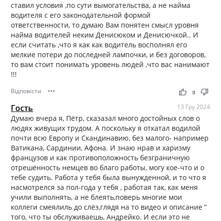
ставил условия ,по сути вымогательства, а не найма
водителя с его законодательной формой
ответственности, то думаю Вам понятен смысл уровня
найма водителей неким Денисюком и Денисючкой.. И
если считать ,что я как как водитель восполнял его
мелкие потери до последней лампочки, и без договоров,
то вам стоит понимать уровень людей ,что вас нанимают
!!!
Відповісти
•••
thumb_up
thumb_down
0
Гость
13 Гру 2024
Думаю вчера я, Пётр, сказазал много достойных слов о
людях живущих трудом. А поскольку я откатал водилой
почти всю Европу и Скандинавию, без малого- например
Ватикана, Сардинии, Афона. И знаю нрав и харизму
французов и как противоположность безграничную
отрешённость немцев во благо работы, могу кое-что и о
тебе судить. Работа у тебя была вынужденной, и то что я
насмотрелся за пол-года у тебя , работая так, как меня
учили выполнять, а не блеять,поверь многие мои
коллеги смеялиль до слёз,глядя на то видео и описание ”
того, что ты обслуживаешь, Андрейко. И если это не