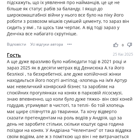
підскажуть, що їх уявлення про найманців, це це не
більше як статус рабів за баланду. І якщо до
широкомаштабної війни у нього все було на піку його
роботи з розвозом мішків сумішей цементу, то зараз він
сидить у ямі , та щось там черпає. А від тоді зараз у
Денчіка все набагато скрутніше.
Відповісти
Усі відгуки автора
•••
thumb_up
thumb_down
0
Гость
25 Кві 2025
А ще дуже вразливо було наблюдати тоді в 2021 році и
зараз 2025 як в десяти метрах від Денисюка А.та його
безлікої , та безхребетної, але дуже копійочної жінки
находиьться його посуті антіпод -хлопець на ім’я Артур
має невеличкий конярский бізнес та заробляє на
спокійних прогулянках на конях в парковій лісосмузі,
знаю впевненно, що коли було дуже тяжко- він свої коней
годудав, утримуват в чистоті, та теплі- бо той хлопець
має щире співчуття до тваринки. Та хочу відверто
сказати претендентам на роль водіїв у Андрія, що за
день не заробите стільки, скільки коштує одна година
поїздки на конях. У Андріана “Челентано” от така віддяка
своїм водіям, але ж з поміткою що він і не витрачається