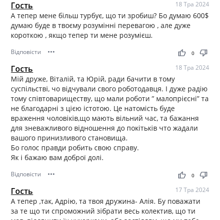
Гость
18 Тра 2024
А тепер мене більш турбує, що ти зробиш? Бо думаю 600$
думаю буде в твоєму розумінні перевагою , але дуже
короткою , якщо тепер ти мене розумієш.
Відповісти
•••
thumb_up
thumb_down
0
Гость
18 Тра 2024
Мій друже, Віталій, та Юрій, ради бачити в тому
суспільстві, чо відчували свого роботодавця. І дуже радію
тому співтовариществу, що мали роботи ” малопрієсні” та
не благодарні з цією істотою. Це натомість буде
враження чоловіків,що мають вільний час, та бажання
для зневажливого відношення до покітьків что жадали
вашого принизливого становища.
Бо голос правди робить свою справу.
Як і бажаю вам доброї долі.
Відповісти
•••
thumb_up
thumb_down
0
Гость
17 Тра 2024
А тепер ,так, Адрію, та твоя дружина- Алія. Бу поважати
за те що ти спроможний зібрати весь колектив, що ти