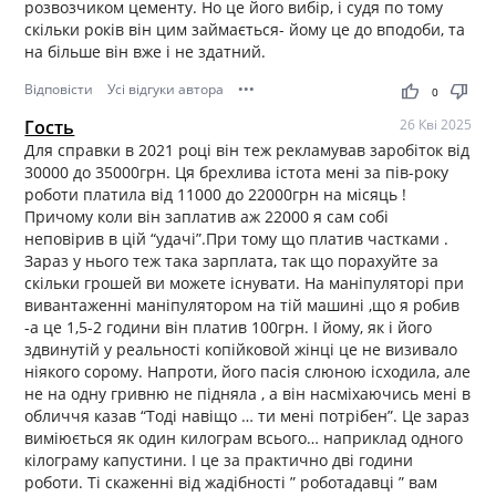
розвозчиком цементу. Но це його вибір, і судя по тому
скільки років він цим займається- йому це до вподоби, та
на більше він вже і не здатний.
Відповісти
Усі відгуки автора
•••
thumb_up
thumb_down
0
Гость
26 Кві 2025
Для справки в 2021 році він теж рекламував заробіток від
30000 до 35000грн. Ця брехлива істота мені за пів-року
роботи платила від 11000 до 22000грн на місяць !
Причому коли він заплатив аж 22000 я сам собі
неповірив в цій “удачі”.При тому що платив частками .
Зараз у нього теж така зарплата, так що порахуйте за
скільки грошей ви можете існувати. На маніпуляторі при
вивантаженні маніпулятором на тій машині ,що я робив
-а це 1,5-2 години він платив 100грн. І йому, як і його
здвинутій у реальності копійковой жінці це не визивало
ніякого сорому. Напроти, його пасія слюною ісходила, але
не на одну гривню не підняла , а він насміхаючись мені в
обличчя казав “Тоді навіщо … ти мені потрібен”. Це зараз
виміюється як один килограм всього… наприклад одного
кілограму капустини. І це за практично дві години
роботи. Ті скаженні від жадібності ” роботадавці ” вам