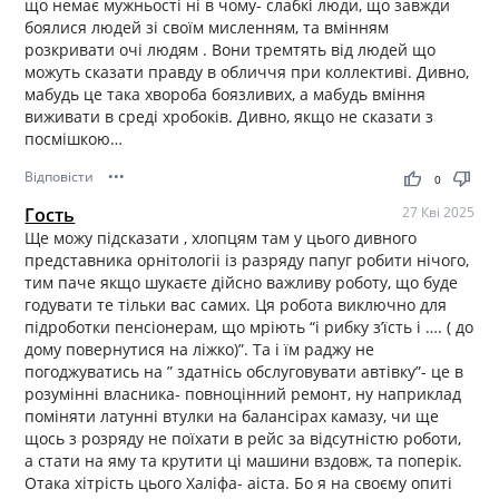
що немає мужньості ні в чому- слабкі люди, що завжди
боялися людей зі своїм мисленням, та вмінням
розкривати очі людям . Вони тремтять від людей що
можуть сказати правду в обличчя при коллективі. Дивно,
мабудь це така хвороба боязливих, а мабудь вміння
виживати в среді хробоків. Дивно, якщо не сказати з
посмішкою…
Відповісти
•••
thumb_up
thumb_down
0
Гость
27 Кві 2025
Ще можу підсказати , хлопцям там у цього дивного
представника орнітологіі із разряду папуг робити нічого,
тим паче якщо шукаєте дійсно важливу роботу, що буде
годувати те тільки вас самих. Ця робота виключно для
підроботки пенсіонерам, що мріють “і рибку з’їсть і …. ( до
дому повернутися на ліжко)”. Та і їм раджу не
погоджуватись на ” здатнісь обслуговувати автівку”- це в
розумінні власника- повноцінний ремонт, ну наприклад
поміняти латунні втулки на балансірах камазу, чи ще
щось з розряду не поїхати в рейс за відсутністю роботи,
а стати на яму та крутити ці машини вздовж, та поперік.
Отака хітрість цього Халіфа- аіста. Бо я на своєму опиті