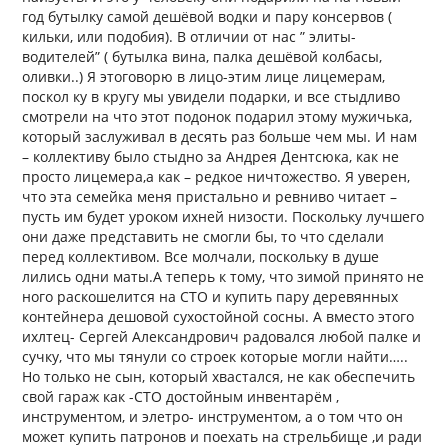
год бутылку самой дешёвой водки и пару консервов (
кильки, или подобия). В отличии от нас ” элиты-
водителей” ( бутылка вина, палка дешёвой колбасы,
оливки..) Я этоговорю в лицо-этим лице лицемерам,
поскол ку в кругу мы увидели подарки, и все стыдливо
смотрели на что этот подонок подарил этому мужичька,
который заслуживал в десять раз больше чем мы. И нам
– коллективу было стыдно за Андрея Дентсюка, как не
просто лицемера,а как – редкое ничтожество. Я уверен,
что эта семейка меня пристально и ревниво читает –
пусть им будет уроком ихней низости. Поскольку лучшего
они даже представить не смогли бы, то что сделали
перед коллективом. Все молчали, поскольку в душе
лились одни маты.А теперь к тому, что зимой принято не
ного раскошелится на СТО и купить пару деревянных
контейнера дешовой сухостойной сосны. А вместо этого
ихлтец- Сергей Александрович радовался любой палке и
сучку, что мы тянули со строек которые могли найти…..
Но только не сын, который хвастался, не как обеспечить
свой гараж как -СТО достойным инвентарём ,
инструментом, и элетро- инструментом, а о том что он
может купить патронов и поехать на стрельбище ,и ради