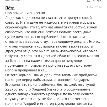
thumb_up
thumb_down
0
Пётр
1 Лис 2024
Про семью – Денисенко…
Люди как люди, если не сказать ,что прячут в своей
совести. И это даже не жадность, и не ихняя мораль к
окружающим- это то, что называется слабостью, ихней
слабостью, что они они бояться больше всего, даже
путём личностных оскорблений. Это то, как они
относились к своему отцу, пережившему инсульт. Это то,
что они учились и кормились за счёт выживаемости
,пройдохи отца, что был гением-молоковозом, что умел
покупать у селянок в Одесской области по сёлам молоко
за безценок на наличные,как давно ненужное –
прокисшее, и привозя на молокозавод эту цистерну
молока превращал в кеш.
От того кормлёныш- Андрей стал таким -же пройдохой,
наглецом перед наймитами, и главное!!! Бездарем!!!
Его жена- это приспособленка, без мыслей, но с тупой
жадностью. Его (Андрея) бизнес- это обслуживание
одного завода- “Баумит- Бровары” по вывозу мешков
штукатурки по Киеву, не больше. Это то с чего они
начинали (Андрей и его отец ), услужливо ползая на