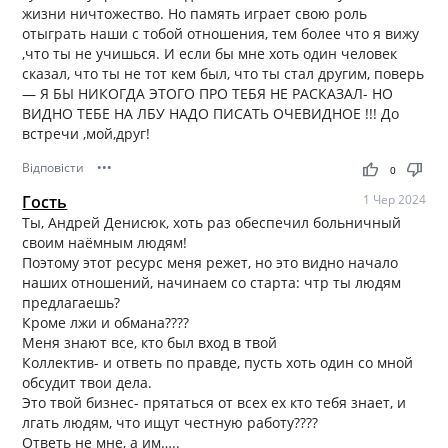
жизни ничтожество. Но память играет свою роль
отыграть наши с тобой отношения, тем более что я вижу
,что ты не учишься. И если бы мне хоть один человек
сказал, что ты не тот кем был, что ты стал другим, поверь
— Я БЫ НИКОГДА ЭТОГО ПРО ТЕБЯ НЕ РАСКАЗАЛ- НО
ВИДНО ТЕБЕ НА ЛБУ НАДО ПИСАТЬ ОЧЕВИДНОЕ !!! До
встречи ,мой,друг!
Відповісти
•••
thumb_up
thumb_down
0
Гость
1 Чер 2024
Ты, Андрей Денисюк, хоть раз обеспечил больничный
своим наёмным людям!
Поэтому этот ресурс меня режет, но это видно начало
наших отношений, начинаем со старта: чтр ты людям
предлагаешь?
Кроме лжи и обмана????
Меня знают все, кто был вход в твой
Коллектив- и ответь по правде, пусть хоть один со мной
обсудит твои дела.
Это твой бизнес- прятаться от всех ех кто тебя знает, и
лгать людям, что ищут честную работу????
Ответь не мне, а им…..