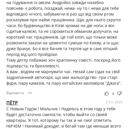
на годування їх овсем. Андрійко завжди нахабно
поясняв- є робота, поїзджай, нема- ну то і нема для тебе
відповідно нічого, забуваючи в раз що від своїм ртом
росказував при наймі працівника. Щас для нього скрутні
часи, бо будівницьтво в Кієві хромає на дві ноги, а він
сідитьв калюжі, та не соромиться обманом долучати, на
короткий час працівників. Це той клоп, що тільки може
розвозити закази на цементні суміши по Києву, а їх щас
дуже бракує. Бо я все бачив та терпів ще в самі ліпший
період від цого пройдохи.
Тому дятлу побажаю хоч краплинку совісті. посеред його
ліцемірста, та брехливості.
А вам , водіям не марнувати час. Нехай сам сідає на свій
задрипанний автопарк, що має жальогідство -три старі
фури, пару камазів, та пару китайских маломірок “Джага”.
Відповісти
•••
thumb_up
thumb_down
0
ПЁТР
3 Січ 2025
С Новым Годом ! Мальчик ! Надеюсь в этом году у тебя
будет достаточно смелости, чтобы выйти со своей
квартиры. Я тот, которому ты так и не смог ответить
НИЧЕМ ! Нанимай доходяг, и бегай там где меньше всего