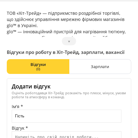
ТОВ «Хіт-Трейд» — підприємство роздрібної торгівлі,
що здійснює управління мережею фірмових магазинів
glo™ в Україні.
glo™ — інноваційний пристрій для нагрівання тютюну,
що поєднав в собі прогресивні технології майбутнього
˅
та потреби сучасності.
Відгуки про роботу в Хіт-Трейд, зарплати, вакансії
Відгуки
Зарплати
(0)
Додати відгук
Оцініть роботодавця Хіт-Трейд: розкажіть про плюси, мінуси, умови
роботи та атмосферу в команді.
Ім'я *
Відгук *