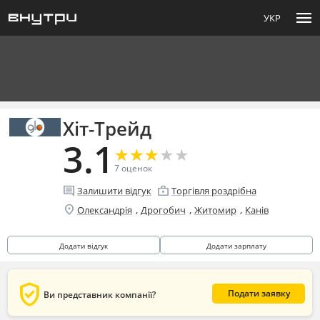
menu
УКР
Хіт-Трейд
3.1
★
★
★
★
★
★
★
★
★
★
7
оценок
comment
enterprise
Залишити відгук
Торгівля роздрібна
location_on
,
,
,
Олександрія
Дрогобич
Житомир
Канів
Додати відгук
Додати зарплату
verified_user
Подати заявку
Ви представник компанії?