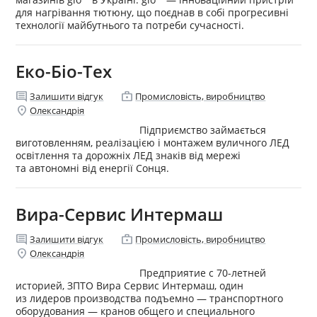
для нагрівання тютюну, що поєднав в собі прогресивні
технології майбутнього та потреби сучасності.
Еко-Біо-Тех
comment
enterprise
Залишити відгук
Промисловість, виробництво
location_on
Олександрія
Підприємство займається
виготовленням, реалізацією і монтажем вуличного ЛЕД
освітлення та дорожніх ЛЕД знаків від мережі
та автономні від енергії Сонця.
Вира-Сервис Интермаш
comment
enterprise
Залишити відгук
Промисловість, виробництво
location_on
Олександрія
Предприятие с 70-летней
историей, ЗПТО Вира Сервис Интермаш, один
из лидеров производства подъемно — транспортного
оборудования — кранов общего и специального