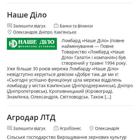
Наше Діло
comment
enterprise
Залишити відгук
Банки та фінанси
location_on
Олександрія
Дніпро
Кам'янське
,
,
Ломбард «Наше Діло» (повне
найменування — Повне
Товариство «Ломбард «Наше
Діло» Галатін і компанія») був
створений у травні 1994 року.
Уже більше 30 років мережа Ломбарду «Наше Діло»
невідступно керується девізом «Добре там, де ми є!
«Сьогодні успішно функціонує ціла мережа відділень
ломбарду у містах Кам’янське (Дніпродзержинськ), Дніпро
(Дніпропетровськ), Кропивницький (Кіровоград),
Знам’янка, Олександрія, Світловодськ. Також […]
Агродар ЛТД
comment
enterprise
location_on
Залишити відгук
Агробізнес
Олександрія
Сільське господарство Вирощування зернових культур