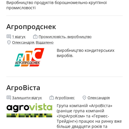
Виробництво продуктів борошномельно-круп’яної
промисловості
Агропродснек
comment
enterprise
1
відгук
Промисловість, виробництво
location_on
Олександрія
Віддалено
,
Виробництво кондитерських
виробiв.
АгроВіста
comment
enterprise
location_on
Залишити відгук
Агробізнес
Олександрія
Група компаній «АгроВіста»
(раніше група компаній
«УкрАгроКом» та «Гермес-
Трейдінг») працює на ринку вже
більше двадцяти років та