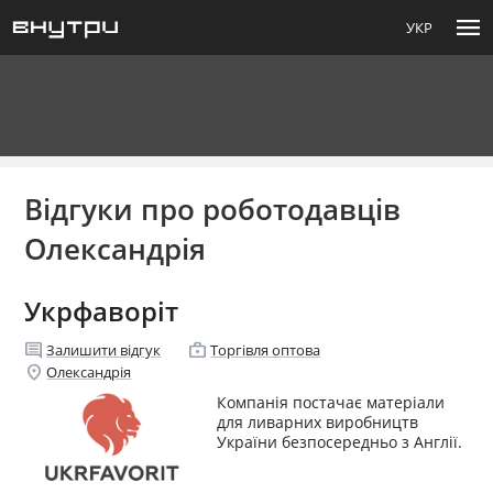
menu
УКР
Відгуки про роботодавців
Олександрія
Укрфаворіт
comment
enterprise
Залишити відгук
Торгівля оптова
location_on
Олександрія
Компанія постачає матеріали
для ливарних виробництв
України безпосередньо з Англії.