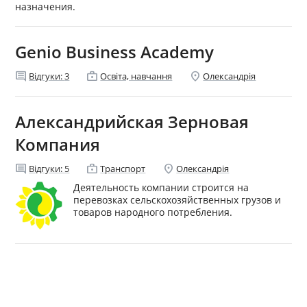
назначения.
Genio Business Academy
comment
enterprise
location_on
Відгуки:
3
Освіта, навчання
Олександрія
Александрийская Зерновая
Компания
comment
enterprise
location_on
Відгуки:
5
Транспорт
Олександрія
Деятельность компании строится на
перевозках сельскохозяйственных грузов и
товаров народного потребления.