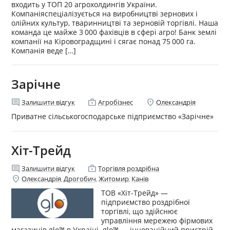
входить у ТОП 20 агрохолдингів України.
Компаніяспеціалізується на виробництві зернових і
олійних культур, тваринництві та зерновій торгівлі. Наша
команда це майже 3 000 фахівців в сфері агро! Банк землі
компанії на Кіровоградщині і сягає понад 75 000 га.
Компанія веде […]
Зарічне
comment
enterprise
location_on
Залишити відгук
Агробізнес
Олександрія
Приватне сільськогосподарське підприємство «Зарічне»
Хіт-Трейд
comment
enterprise
Залишити відгук
Торгівля роздрібна
location_on
Олександрія
Дрогобич
Житомир
Канів
,
,
,
ТОВ «Хіт-Трейд» —
підприємство роздрібної
торгівлі, що здійснює
управління мережею фірмових
магазинів glo™ в Україні. glo™ — інноваційний пристрій