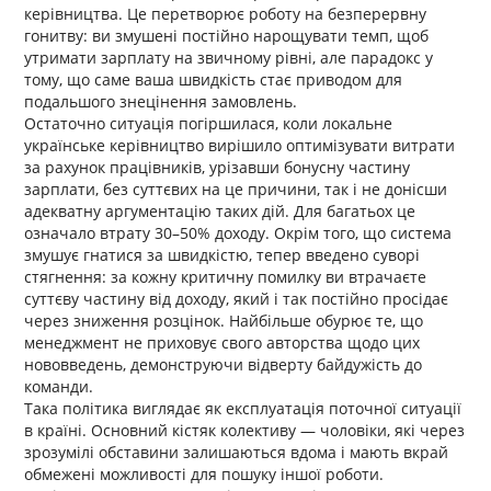
керівництва. Це перетворює роботу на безперервну
гонитву: ви змушені постійно нарощувати темп, щоб
утримати зарплату на звичному рівні, але парадокс у
тому, що саме ваша швидкість стає приводом для
подальшого знецінення замовлень.
Остаточно ситуація погіршилася, коли локальне
українське керівництво вирішило оптимізувати витрати
за рахунок працівників, урізавши бонусну частину
зарплати, без суттєвих на це причини, так і не донісши
адекватну аргументацію таких дій. Для багатьох це
означало втрату 30–50% доходу. Окрім того, що система
змушує гнатися за швидкістю, тепер введено суворі
стягнення: за кожну критичну помилку ви втрачаєте
суттєву частину від доходу, який і так постійно просідає
через зниження розцінок. Найбільше обурює те, що
менеджмент не приховує свого авторства щодо цих
нововведень, демонструючи відверту байдужість до
команди.
Така політика виглядає як експлуатація поточної ситуації
в країні. Основний кістяк колективу — чоловіки, які через
зрозумілі обставини залишаються вдома і мають вкрай
обмежені можливості для пошуку іншої роботи.