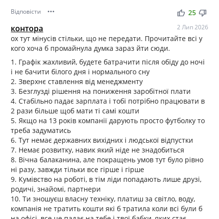
Відповісти
•••
thumb_up
thumb_down
25
контора
2 Лип 2026
ох тут мінусів стільки, що не передати. Прочитайте всі у
кого хоча б промайнула думка зараз йти сюди.
1. Графік жахливий, будете батрачити після обіду до ночі
і не бачити білого дня і нормального сну
2. Зверхнє ставлення від менеджменту
3. Безглузді рішення на пониження заробітної плати
4. Стабільно падає зарплата і тобі потрібно працювати в
2 рази більше щоб мати ті самі кошти
5. Якщо на 13 років компанії дарують просто футболку то
треба задуматись
6. Тут немає державних вихідних і людської відпустки
7. Немає розвитку, навик який ніде не знадобиться
8. Вічна балаканина, але покращень умов тут було рівно
ні разу, завжди тільки все гірше і гірше
9. Кумівство на роботі, в тім ліди попадають лише друзі,
родичі, знайомі, партнери
10. Ти зношуєш власну техніку, платиш за світло, воду,
компанія не тратить кошти які б тратила коли всі були б
на офісі, все це падає на тебе і твої бабки, яких стає