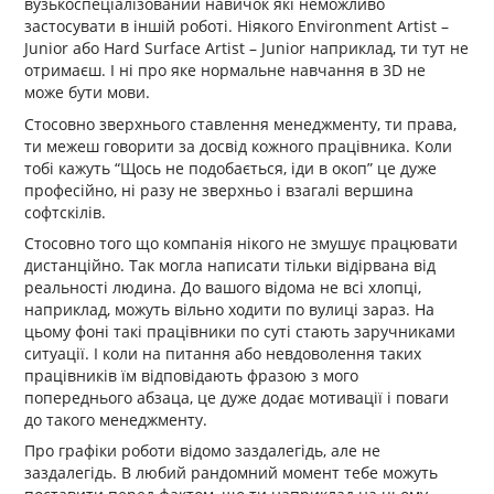
вузькоспеціалізований навичок які неможливо
застосувати в іншій роботі. Ніякого Environment Artist –
Junior або Hard Surface Artist – Junior наприклад, ти тут не
отримаєш. І ні про яке нормальне навчання в 3D не
може бути мови.
Стосовно зверхнього ставлення менеджменту, ти права,
ти межеш говорити за досвід кожного працівника. Коли
тобі кажуть “Щось не подобається, іди в окоп” це дуже
професійно, ні разу не зверхньо і взагалі вершина
софтскілів.
Стосовно того що компанія нікого не змушує працювати
дистанційно. Так могла написати тільки відірвана від
реальності людина. До вашого відома не всі хлопці,
наприклад, можуть вільно ходити по вулиці зараз. На
цьому фоні такі працівники по суті стають заручниками
ситуації. І коли на питання або невдоволення таких
працівників їм відповідають фразою з мого
попереднього абзаца, це дуже додає мотивації і поваги
до такого менеджменту.
Про графіки роботи відомо заздалегідь, але не
заздалегідь. В любий рандомний момент тебе можуть