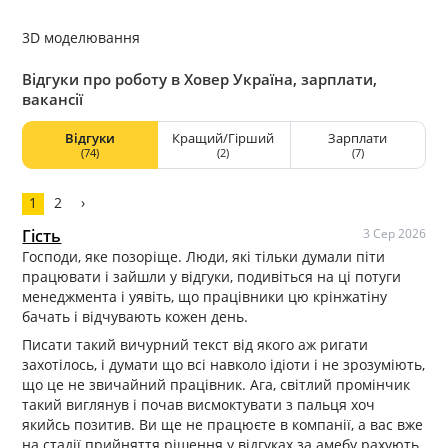
3D моделювання
Відгуки про роботу в Ховер Україна, зарплати,
вакансії
Відгуки
Кращий/Гірший
Зарплати
(74)
(2)
(7)
1
2
›
Гість
3 Сер 2026
Господи, яке позоріще. Люди, які тільки думали піти
працювати і зайшли у відгуки, подивіться на ці потуги
менеджмента і уявіть, що працівники цю крінжатіну
бачать і відчувають кожен день.
Писати такий вичурний текст від якого аж ригати
захотілось, і думати що всі навколо ідіоти і не зрозуміють,
що це не звичайний працівник. Ага, світлий промінчик
такий виглянув і почав висмоктувати з пальця хоч
якийсь позитив. Ви ще не працюєте в компанії, а вас вже
на стадії прийняття рішення у відгуках за амебу рахують.