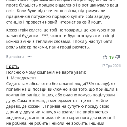
проте більшість працює віддалено і в рот шанувало ваш
офіс. Коли були відключення світла, підтримували
працівників потужною порадою купити собі зарядну
станцію і провести новий інтернет за свій кошт.
Кожен твій колега, це тобі не товариш, це конкурент за
халявні будинки і ***, якого ти будеш згадувати в кінці
кожної зміни з теплими словами. І поки у нас тут батл
рояль між кріпаками, пани гроші рахують.
Відповісти
•••
thumb_up
thumb_down
19
Гость
17 Тра 2026
Пояснюю чому компанія не варта уваги:
1. Менеджмент
Сидять там абсолютно безталанні люди(75% складу), які
попали на ці посади виключно із-за того, що прийшли в
компанію раніше інших, або вчасно комусь поцілували
дупу. Сама ж команда менеджмента – це як сімейне
дерево, де кожен ТЛ привів на супутню посаду свою
дівчину, друга чи жінку, яка взагалі не вирізняється
жодними досягненнями, нічого корисного для компанії
не робила, не робить і ніколи не зробить, іншими