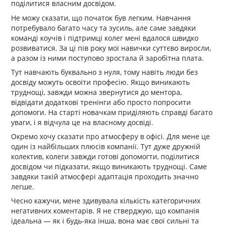
поділитися власним досвідом.
Не можу сказати, що початок був легким. Навчання
потребувало багато часу та зусиль, але саме завдяки
команді коучів і підтримці колег мені вдалося швидко
розвиватися. За ці пів року мої навички суттєво виросли,
а разом із ними поступово зростала й заробітна плата.
Тут навчають буквально з нуля, тому навіть люди без
досвіду можуть освоїти професію. Якщо виникають
труднощі, завжди можна звернутися до ментора,
відвідати додаткові тренінги або просто попросити
допомоги. На старті новачкам приділяють справді багато
уваги, і я відчула це на власному досвіді.
Окремо хочу сказати про атмосферу в офісі. Для мене це
один із найбільших плюсів компанії. Тут дуже дружній
колектив, колеги завжди готові допомогти, поділитися
досвідом чи підказати, якщо виникають труднощі. Саме
завдяки такій атмосфері адаптація проходить значно
легше.
Чесно кажучи, мене здивувала кількість категоричних
негативних коментарів. Я не стверджую, що компанія
ідеальна — як і будь-яка інша, вона має свої сильні та