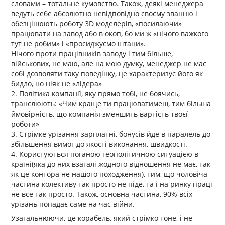
словами – тотальне кумовство. Також, деякі менеджера
ведуть себе абсолютно невідповідно своєму званню і
обезцінюють роботу 3D моделерів, «посилаючи»
працювати на завод або в окоп, бо ми ж «нічого важкого
тут не робим» і «просиджуємо штани».
Нічого проти працівників заводу і тим більше,
військових, не маю, але на мою думку, менеджер не має
собі дозволяти таку поведінку, це характеризує його як
бидло, но ніяк не «лідера»
2. Політика компанії, яку прямо тобі, не боячись,
транслюють: «Чим краще ти працюватимеш, тим більша
ймовірність, що компанія зменшить вартість твоєї
роботи»
3. Стрімке урізання зарплатні, бонусів йде в паралель до
збільшення вимог до якості виконання, швидкості.
4. Користуються поганою геополітичною ситуацією в
країні(яка до них взагалі жодного відношення не має, так
як це контора не нашого походження), тим, що чоловіча
частина колективу так просто не піде, та і на ринку праці
не все так просто. Також, основна частина, 90% всіх
урізань попадає саме на час війни.
Узагальнюючи, це корабель, який стрімко тоне, і не