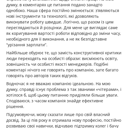
думку, в коментарях це питання подано занадто
однобоко. Наша сфера постійно змінюється: з’являються
нові інструменти та технології, які дозволяють
виконувати роботу швидше. Логічно, що разом із цим
переглядаються й розцінки. Для мене це виглядає саме
як коригування вартості роботи відповідно до зміни часу,
необхідного для її виконання, а не як безпідставне
“урізання зарплати”.
Найбільше обурює те, що замість конструктивної критики
люди переходять на особисті образи: висміюють освіту,
зовнішність чи особисті якості менеджерів. Подібні
коментарі нічого не говорять про компанію, зате багато
говорять про авторів таких відгуків.
Водночас я не вважаю компанію ідеальною. На мою
думку, справді існує проблема з так званими «чітерами», і
хотілося б, щоб цьому питанню приділяли більше уваги.
Сподіваюся, з часом компанія знайде ефективне
рішення.
Підсумовуючи, можу сказати лише про свій власний
досвід. За ці пів року я отримала нову професію, постійно
розвиваю свої навички, відчуваю підтримку колег і бачу