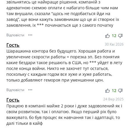
звільнятись це найкраще рішення, компаній з
адекватною схемою оплати є набагато більше чим нам
там внушали, сказали “щось не подобається йди на
завод”, ще вони кажуть замовникам що це аі створює їх
замовлення, їх *** починається ще з самого початку
Відповісти
•••
thumb_up
thumb_down
12
Гость
30 Кві 2026
Шарашкина контора без будущего. Хорошая работа и
увеличение скорости работы = порезка зп. Без понятия
какие бездари такое решають в США, но *** уйдет в лету
после конца войни. Никто не захочет тут остаться,
поскольку с каждым годом все хуже и хуже работать,
только добавляют гемороя при уменшенни цен.
Відповісти
•••
thumb_up
thumb_down
12
Гость
24 Вер 2025
Працюю в компанії майже 2 роки і дуже задоволений як і
своїм розвитком, так і оплатою. Якщо перший рік було
важкувато, бо був процес як навчання так і адаптації, то
далі тільки в кайф