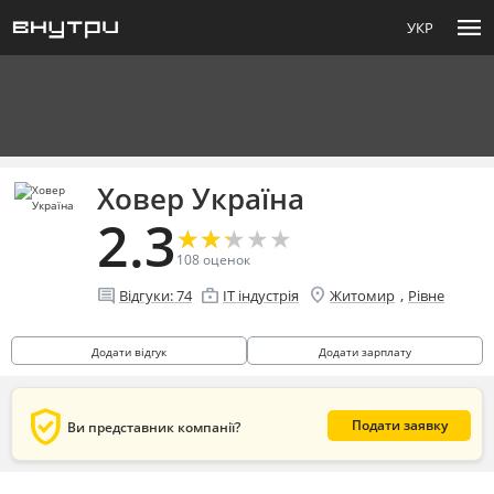
menu
УКР
Ховер Україна
2.3
★
★
★
★
★
★
★
★
★
★
108
оценок
location_on
comment
enterprise
,
Відгуки:
74
IT індустрія
Житомир
Рівне
Додати відгук
Додати зарплату
verified_user
Подати заявку
Ви представник компанії?