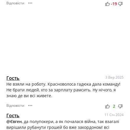
Відповісти
•••
thumb_up
thumb_down
-19
Гость
3 Вер 2025
Не взяли на роботу. Красноволоса гадюка дала команду!
Не брати людей, хто за зарплату рамсить. Ну нічого, я
знаю де ви всі живете.
Відповісти
•••
thumb_up
thumb_down
2
Гость
11 Січ 2024
@Євген
, да полупокери, а як почалася війна, так взагалі
вирішили рубанути грошей бо вже закордоном! всі