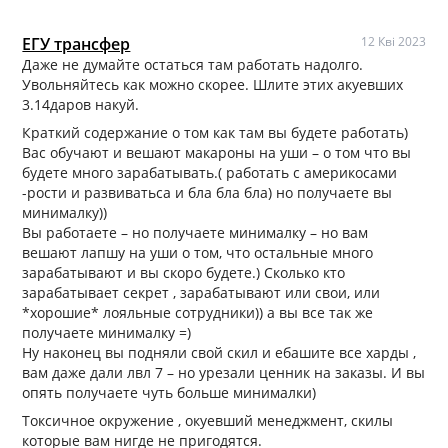
ЕГУ трансфер
12 Кві 2023
Даже не думайте остаться там работать надолго.
Увольняйтесь как можно скорее. Шлите этих акуевших
3.14даров накуй.
Краткий содержание о том как там вы будете работать)
Вас обучают и вешают макароны на уши – о том что вы
будете много зарабатывать.( работать с америкосами
-рости и развиватьса и бла бла бла) но получаете вы
минималку))
Вы работаете – но получаете минималку – но вам
вешают лапшу на уши о том, что остальные много
зарабатывают и вы скоро будете.) Сколько кто
зарабатывает секрет , зарабатывают или свои, или
*хорошие* лояльные сотрудники)) а вы все так же
получаете минималку =)
Ну наконец вы подняли свой скил и ебашите все харды ,
вам даже дали лвл 7 – но урезали ценник на заказы. И вы
опять получаете чуть больше минималки)
Токсичное окружение , окуевший менеджмент, скилы
которые вам нигде не пригодятся.