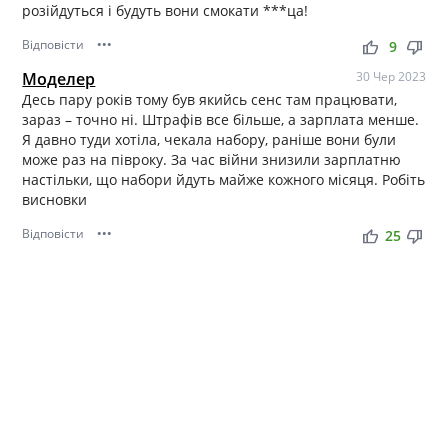
розійдуться і будуть вони смокати ***ца!
Відповісти
•••
thumb_up
thumb_down
9
Моделер
30 Чер 2023
Десь пару років тому був якийсь сенс там працювати,
зараз – точно ні. Штрафів все більше, а зарплата менше.
Я давно туди хотіла, чекала набору, раніше вони були
може раз на півроку. За час війни знизили зарплатню
настільки, що набори йдуть майже кожного місяця. Робіть
висновки
Відповісти
•••
thumb_up
thumb_down
25