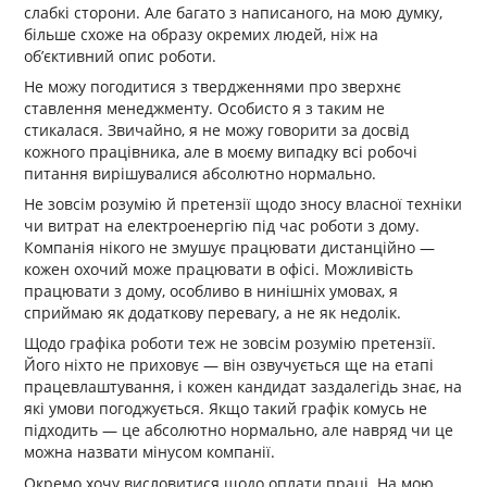
слабкі сторони. Але багато з написаного, на мою думку,
більше схоже на образу окремих людей, ніж на
об’єктивний опис роботи.
Не можу погодитися з твердженнями про зверхнє
ставлення менеджменту. Особисто я з таким не
стикалася. Звичайно, я не можу говорити за досвід
кожного працівника, але в моєму випадку всі робочі
питання вирішувалися абсолютно нормально.
Не зовсім розумію й претензії щодо зносу власної техніки
чи витрат на електроенергію під час роботи з дому.
Компанія нікого не змушує працювати дистанційно —
кожен охочий може працювати в офісі. Можливість
працювати з дому, особливо в нинішніх умовах, я
сприймаю як додаткову перевагу, а не як недолік.
Щодо графіка роботи теж не зовсім розумію претензії.
Його ніхто не приховує — він озвучується ще на етапі
працевлаштування, і кожен кандидат заздалегідь знає, на
які умови погоджується. Якщо такий графік комусь не
підходить — це абсолютно нормально, але навряд чи це
можна назвати мінусом компанії.
Окремо хочу висловитися щодо оплати праці. На мою