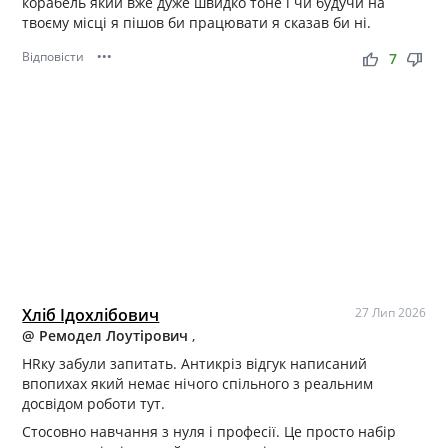
корабель який вже дуже швидко тоне і чи будучи на
твоєму місці я пішов би працювати я сказав би ні.
Відповісти
•••
thumb_up
thumb_down
7
Хліб Ідохлібович
27 Лип 2026
@ Ремодел Лоутірович
,
HRку забули запитать. Антикріз відгук написаний
впопихах який немає нічого спільного з реальним
досвідом роботи тут.
Стосовно навчання з нуля і професії. Це просто набір