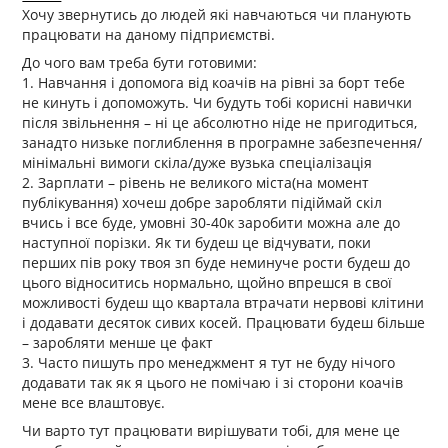
Хочу звернутись до людей які навчаються чи планують
працювати на даному підприємстві.
До чого вам треба бути готовими:
1. Навчання і допомога від коачів на рівні за борт тебе
не кинуть і допоможуть. Чи будуть тобі корисні навички
після звільнення – ні це абсолютно ніде не пригодиться,
занадто низьке поглиблення в програмне забезпечення/
мінімальні вимоги скіла/дуже вузька спеціалізація
2. Зарплати – рівень не великого міста(на момент
публікування) хочеш добре заробляти підіймай скіл
вчись і все буде, умовні 30-40к заробити можна але до
наступної порізки. Як ти будеш це відчувати, поки
перших пів року твоя зп буде неминуче рости будеш до
цього відноситись нормально, щойно впрешся в свої
можливості будеш що квартала втрачати нервові клітини
і додавати десяток сивих косей. Працювати будеш більше
– заробляти менше це факт
3. Часто пишуть про менеджмент я тут не буду нічого
додавати так як я цього не помічаю і зі сторони коачів
мене все влаштовує.
Чи варто тут працювати вирішувати тобі, для мене це