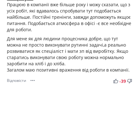
Працюю в компанії вже більше року і можу сказати, що з
усіх робіт, які вдавалось спробувати тут подобається
найбільше. Постійні тренінги, завжди допоможуть якщоє
питання. Подобається атмосфера в офісі -є все необхідне
для роботи.
Для мене як для людини процесника добре, що тут
можна не просто виконувати рутинні задачі,а реально
розвиватися як спеціаліст і мати зп від виробітку. Якщо
старатись виконувати свою роботу можна нормально
заробити на хліб і до хліба.
Загалом маю позитивні враження від роботи в компанії.
Відповісти
•••
thumb_up
thumb_down
-39