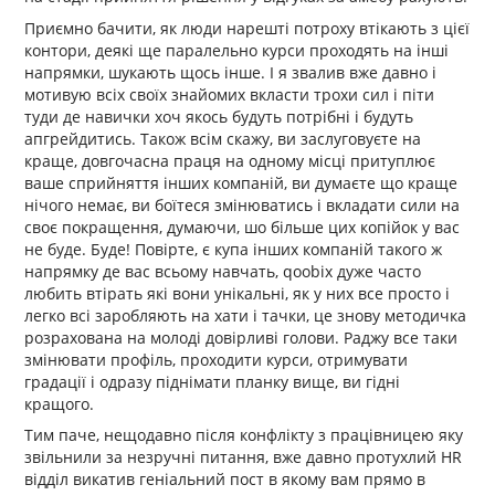
Приємно бачити, як люди нарешті потроху втікають з цієї
контори, деякі ще паралельно курси проходять на інші
напрямки, шукають щось інше. І я звалив вже давно і
мотивую всіх своїх знайомих вкласти трохи сил і піти
туди де навички хоч якось будуть потрібні і будуть
апгрейдитись. Також всім скажу, ви заслуговуєте на
краще, довгочасна праця на одному місці притуплює
ваше сприйняття інших компаній, ви думаєте що краще
нічого немає, ви боїтеся змінюватись і вкладати сили на
своє покращення, думаючи, шо більше цих копійок у вас
не буде. Буде! Повірте, є купа інших компаній такого ж
напрямку де вас всьому навчать, qoobix дуже часто
любить втірать які вони унікальні, як у них все просто і
легко всі заробляють на хати і тачки, це знову методичка
розрахована на молоді довірливі голови. Раджу все таки
змінювати профіль, проходити курси, отримувати
градації і одразу піднімати планку вище, ви гідні
кращого.
Тим паче, нещодавно після конфлікту з працівницею яку
звільнили за незручні питання, вже давно протухлий HR
відділ викатив геніальний пост в якому вам прямо в