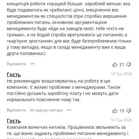
концепція роботи «працюй більше- заробляй менше, яка
буде подаватись як «ребаланс цін»), знецінення вас
менеджментом як спеціалістів (при спробах вирішення
проблемних питань, основною аргументацією
менеджменту буде «йди на завод/в окоп, тебе ніхто не
тримає», а не бодай спроба врегулювати це питання), а
«карʼєрне зростання» для вас буде безпроблемним тільки
у тому випадку, якщо в складі менеджменту вже є ваша
друга половинка:)
Відповісти
•••
thumb_up
thumb_down
21
Гость
16 Тра 2026
Не рекомендую влаштовуватись на роботу в цю
компанію. Є великі проблеми з менеджерами. Також
постійно урізають заробітну плату і не можуть дати
нормального пояснення чому так.
Відповісти
Усі відгуки автора
•••
thumb_up
thumb_down
15
Гость
16 Тра 2026
Компанія вонючих нитиків. Працівників звільняють за
те, що воню задають проблемні питання менеджменту і