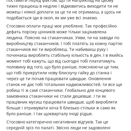
поставити перед фактом, що ти наприклад на цьому
тижні працюєш в неділю і відмовитись виходити ти не
можеш і ніякої доплати за це ти не отримаєш, а щось не
подобається іди в окоп, як ми уже всі знаємо.
Стосовно оплати праці моє улюблене. Так професійно
дефать порізку цінників може тільки зацікавлена
людина. Поясню на стаканчиках. Уяви, ти на заводи по
виробництву стаканчиків. І тобі платять за кожну партію
стаканчиків які ти виробляєш. Ти набиваєш руку і
починаєш вироблять стабільну кількість в ден. І в якийсь
момент тобі кажуть, що від сьогодні тобі платитимуть
половину від того, що було раніше, пояснюючи це тим,
що тобі прикрутили нову блискучу гайку до станка і
через це ти почав працювати швидше. Оновлення
станок не дає тобі тотальних надможливостей, ти все ще
робиш ті ж самі стаканчики. Глобально для кінцевого
замовника стаканчики не стали дешевше. І ти як
працівник мусиш працювати швидше, щоб виробляти
більше і отримувати хоча б близько стільки ж само як
було раніше. І так щокварталу іноді рідше.
Стосовно категорично негативних відгуків. Так це
середній зріз по палаті. Звісно люди не задоволені