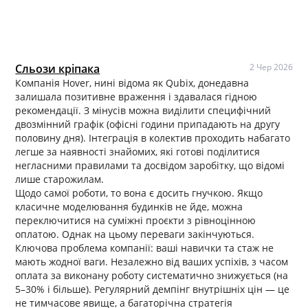
Сльози кріпака
2 Чер 2026
Компанія Hover, нині відома як Qubix, донедавна
залишала позитивне враження і здавалася гідною
рекомендації. З мінусів можна виділити специфічний
двозмінний графік (офісні години припадають на другу
половину дня). Інтеграція в колектив проходить набагато
легше за наявності знайомих, які готові поділитися
негласними правилами та досвідом заробітку, що відомі
лише старожилам.
Щодо самої роботи, то вона є досить гнучкою. Якщо
класичне моделювання будинків не йде, можна
переключитися на суміжні проєкти з рівноцінною
оплатою. Однак на цьому переваги закінчуються.
Ключова проблема компанії: ваші навички та стаж не
мають жодної ваги. Незалежно від ваших успіхів, з часом
оплата за виконану роботу систематично знижується (на
5–30% і більше). Регулярний демпінг внутрішніх цін — це
не тимчасове явище, а багаторічна стратегія