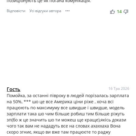
позиціонують це як погана комунікація.
Відповісти
Усі відгуки автора
•••
thumb_up
thumb_down
14
Гость
16 Тра 2026
Помойка, за останні півроку в людей порізалась зарплата
на 50%, *** шо це все Америка ціни ріже , хоча всі
працюють по максимуму все швидше і швидше, модель
зарплати така шо чим більше робиш тим більше ріжуть
зп(бо ж це значить шо ти можеш ще краще),якісь докази
чого так вам не нададуть все на словах ахаххаха Вона
скоро згниє, якщо ви вже там працюєте то раджу