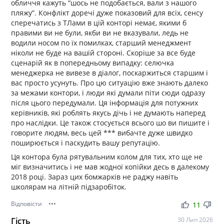
обличчя кажуть “шось не подобається, вали з нашого
пляжу”. Конфлікт доречі дуже показовий для всіх, сенсу
сперечатись з ТЛами в цій конторі немає, якими б
правими ви не були, якби ви не вказували, ледь не
водили носом по їх помилках, старший менеджмент
ніколи не буде на вашій стороні. Скоріше за все буде
сценарій як в попередньому випадку: селючка
менеджерка не вивезе в діалог, поскаржиться старшим і
вас просто усунуть. Про цю ситуацію вже знають далеко
за межами контори, і люди які думали піти сюди одразу
після цього передумали. Ця інформація для потужних
керівників, які роблять якусь дічь і не думають наперед
про наслідки. Це також стосується всього шо ви пишите і
говорите людям, весь цей *** вибачте дуже швидко
поширюється і паскудить вашу репутацію.
Ця контора була рятувальним колом для тих, хто ще не
міг визначитись і не мав жодної копійки десь в далекому
2018 році. Зараз цих бомжарків не раджу навіть
школярам на літній підзаробіток.
Відповісти
•••
thumb_up
thumb_down
11
Гість
30 Лип 2026