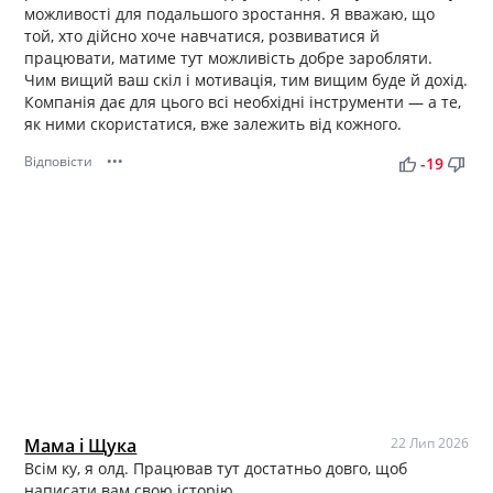
можливості для подальшого зростання. Я вважаю, що
той, хто дійсно хоче навчатися, розвиватися й
працювати, матиме тут можливість добре заробляти.
Чим вищий ваш скіл і мотивація, тим вищим буде й дохід.
Компанія дає для цього всі необхідні інструменти — а те,
як ними скористатися, вже залежить від кожного.
Відповісти
•••
thumb_up
thumb_down
-19
Мама і Щука
22 Лип 2026
Всім ку, я олд. Працював тут достатньо довго, щоб
написати вам свою історію.