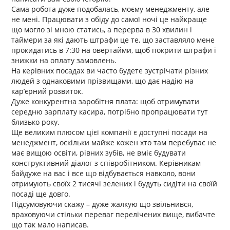
Сама робота дуже подобалась, моєму менеджменту, але
не мені. Працювати з обіду до самої ночі це найкраще
що могло зі мною статись, а перерва в 30 хвилин і
таймери за які дають штрафи це те, що заставляло мене
прокидатись в 7:30 на овертайми, щоб покрити штрафи і
знижки на оплату замовлень.
На керівних посадах ви часто будете зустрічати різних
людей з однаковими прізвищами, що дає надію на
карʼєрний розвиток.
Дуже конкурентна заробітня плата: щоб отримувати
середню зарплату касира, потрібно пропрацювати тут
близько року.
Ще великим плюсом цієї компанії є доступні посади на
менеджмент, оскільки майже кожен хто там перебуває не
має вищою освіти, рівних зубів, не вміє будувати
конструктивний діалог з співробітником. Керівникам
байдуже на вас і все що відбувається навколо, вони
отримують своїх 2 тисячі зелених і будуть сидіти на своїй
посаді ще довго.
Підсумовуючи скажу – дуже жалкую що звільнився,
враховуючи стільки переваг перелічених вище, вибачте
що так мало написав.