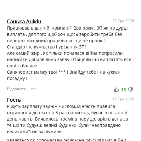
Санька Анікін
21 Тра 2026
Працював в данній “компанії” 2ва роки . ЗП як по дурці
виплата , для того щоб хоч щось заробити треба без
перерв і вихідних працювати і це не пранк !
Стандартне кумівство і урізання ЗП!
Але самий жир , як тільки почалася війна попросили
написати добровільно заяву ! Обіцяли що виплатять все і
навіть більше !
Саня юрист мамку твої *** ! Знайду тебе і на куккан
посаджу !
Відповісти
•••
thumb_up
thumb_down
16
Гость
17 Тра 2026
Ріжуть зарплату заднім числом, міняють правила
отримання доплат по 5 раз на місяць, буває в останній
день навіть. Виявилось премії в пару доларів в день за
те шо ти будуєш великі будинки, були “неоправдано
великими”, не заслужили.
Хваляться як допомагали людям на офісі під час війни,