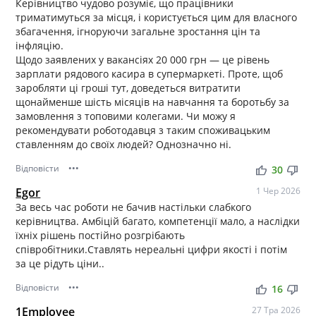
Керівництво чудово розуміє, що працівники
триматимуться за місця, і користується цим для власного
збагачення, ігноруючи загальне зростання цін та
інфляцію.
Щодо заявлених у вакансіях 20 000 грн — це рівень
зарплати рядового касира в супермаркеті. Проте, щоб
заробляти ці гроші тут, доведеться витратити
щонайменше шість місяців на навчання та боротьбу за
замовлення з топовими колегами. Чи можу я
рекомендувати роботодавця з таким споживацьким
ставленням до своїх людей? Однозначно ні.
Відповісти
•••
thumb_up
thumb_down
30
Egor
1 Чер 2026
За весь час роботи не бачив настільки слабкого
керівництва. Амбіцій багато, компетенції мало, а наслідки
їхніх рішень постійно розгрібають
співробітники.Ставлять нереальні цифри якості і потім
за це рідуть ціни..
Відповісти
•••
thumb_up
thumb_down
16
1Employee
27 Тра 2026