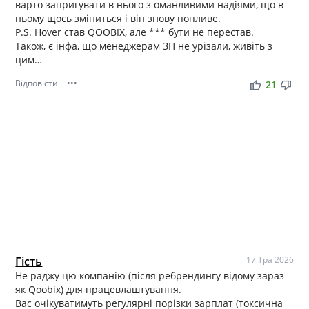
варто запригувати в нього з оманливими надіями, що в
ньому щось зміниться і він знову попливе.
P.S. Hover став QOOBIX, але *** бути не перестав.
Також, є інфа, що менеджерам ЗП не урізали, живіть з
цим…
Відповісти
•••
thumb_up
thumb_down
21
Гість
17 Тра 2026
Не раджу цю компанію (після ребрендингу відому зараз
як Qoobix) для працевлаштування.
Вас очікуватимуть регулярні порізки зарплат (токсична