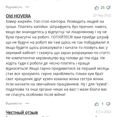
Відповісти
•••
thumb_up
thumb_down
25
Old HOVERA
23 Чер 2022
Ховер юкрейн. Гоп-стоп контора. Розводить людей на
гроші. Платять копійки. Штрафують буз причин. навіть
якщо ви знаходитесь у відпустці чи лікарняному і ну не
були присутні на роботі. ГОТУЙТЕСЯ! вам прийде штраф
що не будучі на роботі ви там щось не так побудували! А
якщо будете щось розказувати і качати то позвуть вас у
окремий кабінет і скажуть що зараз розрахуємо по статті.
Не компетентне керівництво від голови до тім ліда. Не
ходіть туди є роботи де чесно платять і краще
відносяться! Якщо гарно придивитися за перший місяць
стає все зрозуміло. гарно заробляють тільки кум брат
сват хрещеник друг кузен коханка жінка сестра жінки.
Усім начхати на звичайних працівників. Ну і для “кумів”,
податкова та інші органи чекає на вас! І мази блати вас
не спасуть особливо після війни!
Відповісти
•••
thumb_up
thumb_down
1
Честный отзыв
6 Січ 2022