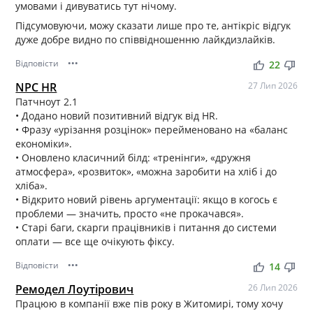
умовами і дивуватись тут нічому.
Підсумовуючи, можу сказати лише про те, антікріс відгук
дуже добре видно по співвідношенню лайкдизлайків.
Відповісти
•••
thumb_up
thumb_down
22
NPC HR
27 Лип 2026
Патчноут 2.1
• Додано новий позитивний відгук від HR.
• Фразу «урізання розцінок» перейменовано на «баланс
економіки».
• Оновлено класичний білд: «тренінги», «дружня
атмосфера», «розвиток», «можна заробити на хліб і до
хліба».
• Відкрито новий рівень аргументації: якщо в когось є
проблеми — значить, просто «не прокачався».
• Старі баги, скарги працівників і питання до системи
оплати — все ще очікують фіксу.
Відповісти
•••
thumb_up
thumb_down
14
Ремодел Лоутірович
26 Лип 2026
Працюю в компанії вже пів року в Житомирі, тому хочу