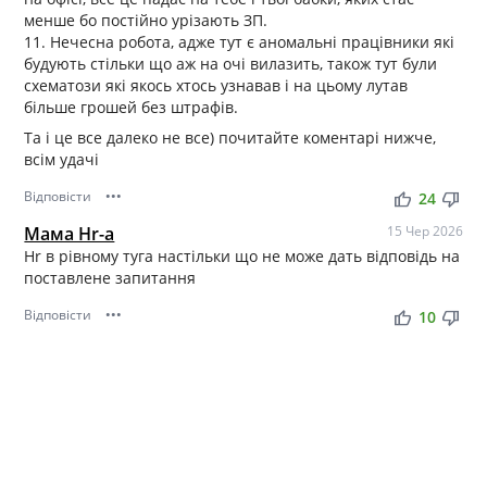
менше бо постійно урізають ЗП.
11. Нечесна робота, адже тут є аномальні працівники які
будують стільки що аж на очі вилазить, також тут були
схематози які якось хтось узнавав і на цьому лутав
більше грошей без штрафів.
Та і це все далеко не все) почитайте коментарі нижче,
всім удачі
Відповісти
•••
thumb_up
thumb_down
24
Мама Hr-a
15 Чер 2026
Hr в рівному туга настільки що не може дать відповідь на
поставлене запитання
Відповісти
•••
thumb_up
thumb_down
10