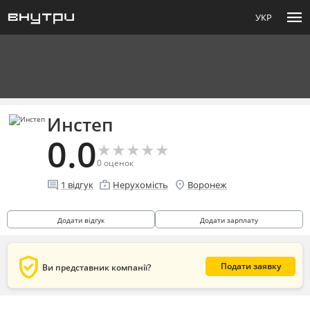
menu
УКР
Инстеп
0.0
★
★
★
★
★
★
★
★
★
★
0
оценок
comment
enterprise
location_on
1
відгук
Нерухомість
Воронеж
Додати відгук
Додати зарплату
verified_user
Подати заявку
Ви представник компанії?