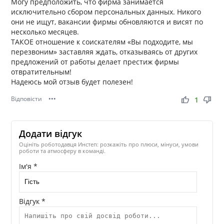
Могу предположить, что фирма занимается
исключительно сбором персональных данных. Никого
они не ищут, вакансии фирмы обновляются и висят по
несколько месяцев.
ТАКОЕ отношение к соискателям «Вы подходите, мы
перезвоним» заставляя ждать, отказываясь от других
предложений от работы делает престиж фирмы
отвратительным!
Надеюсь мой отзыв будет полезен!
Відповісти
•••
thumb_up
thumb_down
1
Додати відгук
Оцініть роботодавця Инстеп: розкажіть про плюси, мінуси, умови
роботи та атмосферу в команді.
Ім'я *
Відгук *