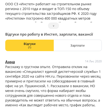
ООО СЗ «Инстеп» работает на строительном рынке
региона с 2010 года и входит в ТОП-150 по объему
текущего строительства застройщиков РФ. К 2020 году
«Инстепом» построено 400 000 квадратных метров
жилых помещений в Воронеже, Курске и Липецке. Более
˅
135 000 квадратных метров жилья находится в стадии
строительства. Это новые, современные, комфортные
Відгуки про роботу в Инстеп, зарплати, вакансії
микрорайоны, удовлетворяющие потребности самых
разных категорий людей.
Відгуки
Зарплати
(1)
Анна
14 Лис 2020
Расскажу о грустном опыте. Отправила отклик на
вакансию «Специалист единой диспетчерской службы» 1
сентября 2020 на сайте HH.ru. Перезвонили через месяц
примерно и пригласили на собеседование в главный
офис на ул. Пушкинской, 1. Рассказали о вакансии, НО
меня очень смутило, что форма набирает якобы
сотрудников для совершенно нового отдела и пока
руководитель не может ответить на обычные вопросы, а
именно «Как выглядит рабочее место, график работы,