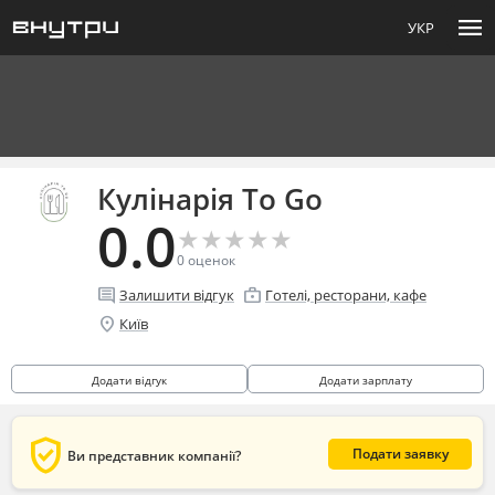
menu
УКР
Кулінарія To Go
0.0
★
★
★
★
★
★
★
★
★
★
0
оценок
comment
enterprise
Залишити відгук
Готелі, ресторани, кафе
location_on
Київ
Додати відгук
Додати зарплату
verified_user
Подати заявку
Ви представник компанії?