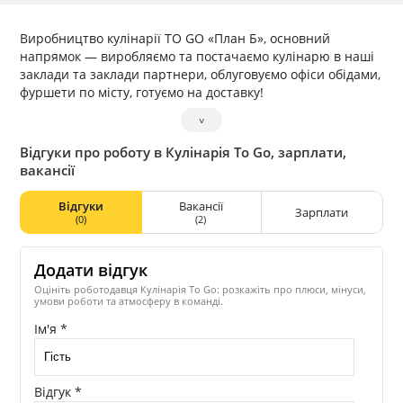
Виробництво кулінарії TO GO «План Б», основний
напрямок — виробляємо та постачаємо кулінарю в наші
заклади та заклади партнери, облуговуємо офіси обідами,
фуршети по місту, готуємо на доставку!
˅
Відгуки про роботу в Кулінарія To Go, зарплати,
вакансії
Відгуки
Вакансії
Зарплати
(0)
(2)
Додати відгук
Оцініть роботодавця Кулінарія To Go: розкажіть про плюси, мінуси,
умови роботи та атмосферу в команді.
Ім'я *
Відгук *