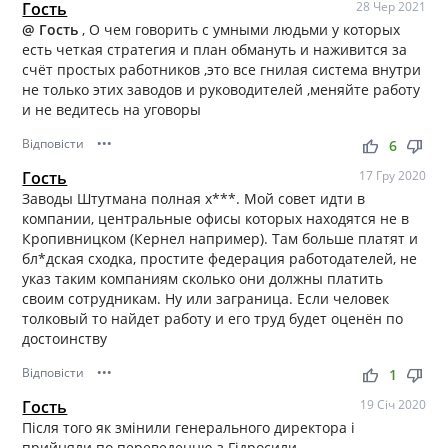
Гость
28 Чер 2021
@ Гость
, О чем говорить с умными людьми у которых
есть четкая стратегия и план обмануть и наживится за
счёт простых работников ,это все гнилая система внутри
не только этих заводов и руководителей ,меняйте работу
и не ведитесь на уговоры
Відповісти
•••
thumb_up
thumb_down
6
Гость
17 Гру 2020
Заводы Штутмана полная х***. Мой совет идти в
компании, центральные офисы которых находятся не в
Кропивницком (Кернел например). Там больше платят и
бл*дская сходка, простите федерация работодателей, не
указ таким компаниям сколько они должны платить
своим сотрудникам. Ну или заграница. Если человек
толковый то найдет работу и его труд будет оценён по
достоинству
Відповісти
•••
thumb_up
thumb_down
1
Гость
19 Січ 2020
Після того як змінили генерального директора і
прийняли по переведенню з Гідросили