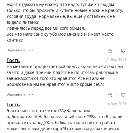
ездят отдыхать ну и кому что надо. Тут же зп людям
только что бы прожить и купить новые носки на работу.
Условия труда- нормальные, вы еще у остальных не
видели литейки.
Извиняюсь перед все ми кого обидел.
Все что написано сугубо мое мнение и имеет место
критики.
Відповісти
•••
thumb_up
thumb_down
0
Гость
21 Вер 2021
На металите процветает моббинг, людей не считают ни
за что и даже премии платят не по итогам работы,а в
зависимости от того кто нравится Асе и Галине
Борисовне,а им не нравится никто кроме себя!
Відповісти
•••
thumb_up
thumb_down
0
Гость
14 Вер 2021
Эти отзывы кто то читает?Ау Федерация
работадателей,Наблюдательный совет?!!Во что Вы дали
превратить завод!?Как бабка которая спит на работе
может быть зам директора?Это ярмо когда закончится