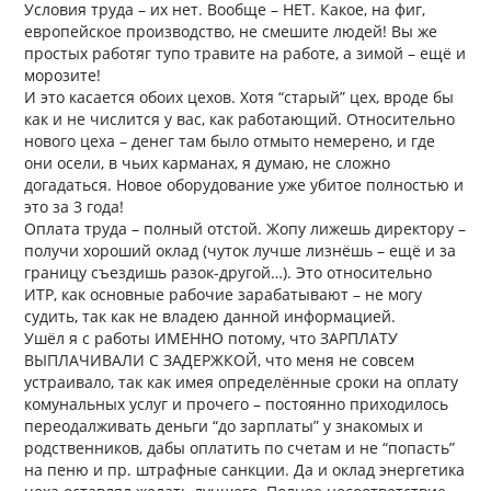
Условия труда – их нет. Вообще – НЕТ. Какое, на фиг,
европейское производство, не смешите людей! Вы же
простых работяг тупо травите на работе, а зимой – ещё и
морозите!
И это касается обоих цехов. Хотя “старый” цех, вроде бы
как и не числится у вас, как работающий. Относительно
нового цеха – денег там было отмыто немерено, и где
они осели, в чьих карманах, я думаю, не сложно
догадаться. Новое оборудование уже убитое полностью и
это за 3 года!
Оплата труда – полный отстой. Жопу лижешь директору –
получи хороший оклад (чуток лучше лизнёшь – ещё и за
границу съездишь разок-другой…). Это относительно
ИТР, как основные рабочие зарабатывают – не могу
судить, так как не владею данной информацией.
Ушёл я с работы ИМЕННО потому, что ЗАРПЛАТУ
ВЫПЛАЧИВАЛИ С ЗАДЕРЖКОЙ, что меня не совсем
устраивало, так как имея определённые сроки на оплату
комунальных услуг и прочего – постоянно приходилось
переодалживать деньги “до зарплаты” у знакомых и
родственников, дабы оплатить по счетам и не “попасть”
на пеню и пр. штрафные санкции. Да и оклад энергетика