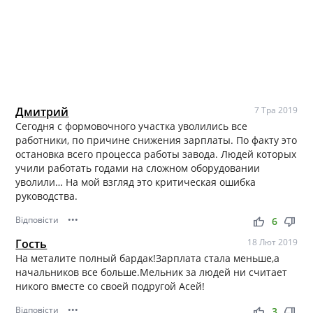
Дмитрий
7 Тра 2019
Сегодня с формовочного участка уволились все
работники, по причине снижения зарплаты. По факту это
остановка всего процесса работы завода. Людей которых
учили работать годами на сложном оборудовании
уволили… На мой взгляд это критическая ошибка
руководства.
Відповісти
•••
thumb_up
thumb_down
6
Гость
18 Лют 2019
На металите полный бардак!Зарплата стала меньше,а
начальников все больше.Мельник за людей ни считает
никого вместе со своей подругой Асей!
Відповісти
•••
thumb_up
thumb_down
3