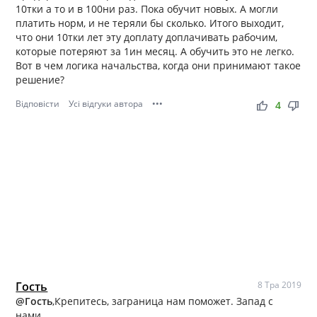
10тки а то и в 100ни раз. Пока обучит новых. А могли
платить норм, и не теряли бы сколько. Итого выходит,
что они 10тки лет эту доплату доплачивать рабочим,
которые потеряют за 1ин месяц. А обучить это не легко.
Вот в чем логика начальства, когда они принимают такое
решение?
Відповісти
Усі відгуки автора
•••
thumb_up
thumb_down
4
Гость
8 Тра 2019
@Гость
,Крепитесь, заграница нам поможет. Запад с
нами.