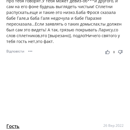
про тебя говорят.У тебя может девиз-об***и другого, и
сам на его фоне будешь выглядеть чистым! Сплетни
распускать,еще и такие-это низко.Баба Фрося сказала
бабе Гале,а баба Галя недочула и бабе Паразке
пересказала…Если заявлять о таких домыслах,ты должен
был сам это видеть! А так, грязью покрывать Ларису,со
слов сплетников,это [вырезано], подло!Ничего святого у
тебя гость нет,это факт.
Відповісти
•••
thumb_up
thumb_down
0
Гость
26 Вер 2022