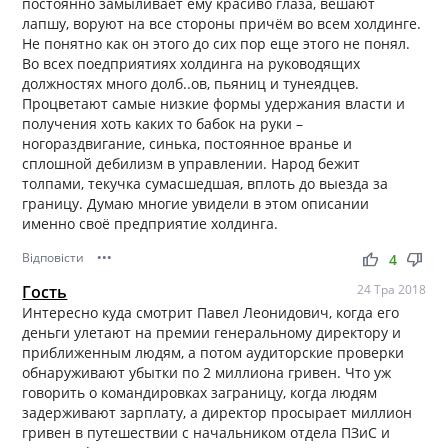
постоянно замыливает ему красиво глаза, вешают
лапшу, воруют на все стороны причём во всем холдинге.
Не понятно как он этого до сих пор еще этого не понял.
Во всех поедприятиях холдинга на руководящих
должностях много долб..ов, пьяниц и тунеядцев.
Процветают самые низкие формы удержания власти и
получения хоть каких то бабок на руки –
ногораздвигание, синька, постоянное вранье и
сплошной дебилизм в управлении. Народ бежит
толпами, текучка сумасшедшая, вплоть до выезда за
границу. Думаю многие увидели в этом описании
именно своё предприятие холдинга.
Відповісти
•••
thumb_up
thumb_down
4
Гость
24 Тра 2018
Интересно куда смотрит Павел Леонидович, когда его
деньги улетают на премии генеральному директору и
приближенным людям, а потом аудиторские проверки
обнаруживают убытки по 2 миллиона гривен. Что уж
говорить о командировках заграницу, когда людям
задерживают зарплату, а директор просырает миллион
гривен в путешествии с начальником отдела ПЗиС и