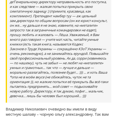
де’Генеральному директору неправильность его поступка,
и как следствие — жалкая попытка прикрыть свою
симпатичную задницу :) (примите, красавица, как
комплимент). Претендент намбер туу — аж цельный
зам.директора по общим вопросам (он же юрист-консульт,
он же… ну дальше я не знаю, извините, на «металите»
запросто так в заграничные командировки не ездят),
прошу любить и жаловать — Лёша. Уважаемый, я Вам
много раз говорил — учите мат.часть, читайте умные
книжки (есть такая книга, называется Кодекс
Законов о Труде Украины — сокращённо КЗоТ Украины —
очень рекомендую), а не занимайтесь ерундой. Повышайте
свой профессиональный уровень. Ах да, сорри (извиняюсь
— по нашему), чуть не забыл — не любят на «металлите»
умных и грамотных… так что — лучше и дальше —
морально разлагайтесь, полезнее будет… :))) … и хоть Ваша
*опа не в моём вкусе (не обижайтесь, чуток не та
ориентация :)), но жалкие попытки её прикрыть Вы всё-таки
пытаетесь предпринять… мой совет — подыскивайте
новую работу. Директору, я так думаю, пофиг… мальчик,
девочка… лишь бы человек был хороший… :)))
Владимир Николаевич очевидно вы имели в виду
местную шалаву – чорную ольгу александровну. Так вам