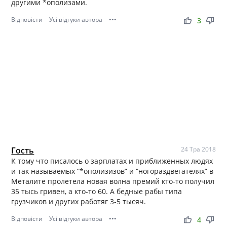
другими *ополизами.
Відповісти
Усі відгуки автора
•••
thumb_up
thumb_down
3
Гость
24 Тра 2018
К тому что писалось о зарплатах и приближенных людях
и так называемых “*ополизизов” и “ногораздвегателях” в
Металите пролетела новая волна премий кто-то получил
35 тысь гривен, а кто-то 60. А бедные рабы типа
грузчиков и других работяг 3-5 тысяч.
Відповісти
Усі відгуки автора
•••
thumb_up
thumb_down
4