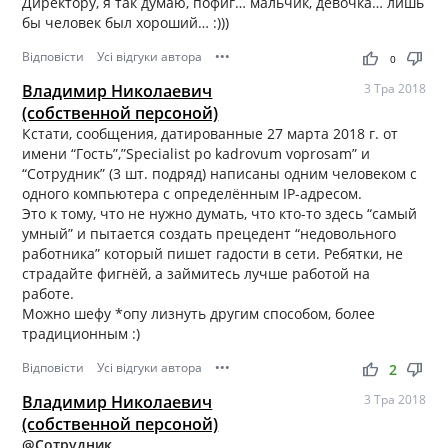
Директору, я так думаю, пофиг… мальчик, девочка… лишь
бы человек был хороший… :)))
Відповісти
Усі відгуки автора
•••
thumb_up
thumb_down
0
Владимир Николаевич
3 Тра 2018
(собственной персоной)
Кстати, сообщения, датированные 27 марта 2018 г. от
имени “Гость”,”Specialist po kadrovum voprosam” и
“Сотрудник” (3 шт. подряд) написаны одним человеком с
одного компьютера с определённым IP-адресом.
Это к тому, что не нужно думать, что кто-то здесь “самый
умный” и пытается создать прецедент “недовольного
работника” который пишет гадости в сети. Ребятки, не
страдайте фигнёй, а займитесь лучше работой на
работе.
Можно шефу *опу лизнуть другим способом, более
традиционным :)
Відповісти
Усі відгуки автора
•••
thumb_up
thumb_down
2
Владимир Николаевич
3 Тра 2018
(собственной персоной)
@Сотрудник
,