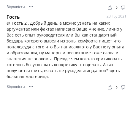
Відповісти
•••
thumb_up
thumb_down
0
Гость
23 Гру 2021
@ Гость 2
, Добрый день, а можно узнать на каких
аргументах или фактах написано Ваше мнение, лично у
Вас есть опыт руководителя,или Вы как стандартный
бездарь которого вывели из зоны комфорта пишет что
попало,судя с того что Вы написали это у Вас нету опыта
и образования, ну манеры и воспитание тоже слова и
значения не знакомы. Прежде чем кого-то критиковать
хотелось бы услышать конкретику что делать. А так
получается шить, вязать не рукодельница,а поп*здеть
большая мастерица.
Відповісти
•••
thumb_up
thumb_down
0