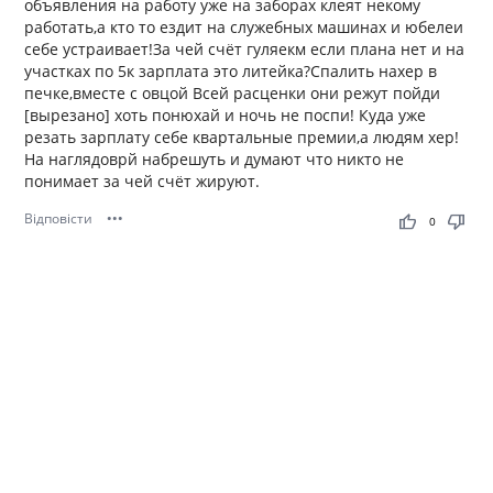
объявления на работу уже на заборах клеят некому
работать,а кто то ездит на служебных машинах и юбелеи
себе устраивает!За чей счёт гуляекм если плана нет и на
участках по 5к зарплата это литейка?Спалить нахер в
печке,вместе с овцой Всей расценки они режут пойди
[вырезано] хоть понюхай и ночь не поспи! Куда уже
резать зарплату себе квартальные премии,а людям хер!
На наглядоврй набрешуть и думают что никто не
понимает за чей счёт жируют.
Відповісти
•••
thumb_up
thumb_down
0