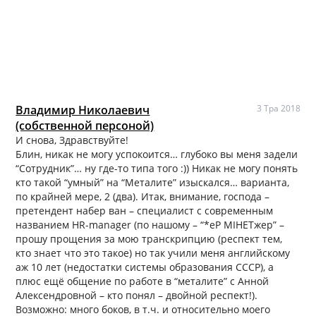
Владимир Николаевич
3 Тра 2018
(собственной персоной)
И снова, Здравствуйте!
Блин, никак не могу успокоится… глубоко вы меня задели
“Сотрудник”… ну где-то типа того :)) Никак не могу понять
кто такой “умный” на “Металите” изыскался… варианта,
по крайней мере, 2 (два). Итак, внимание, господа –
претендент набер ван – специалист с современным
названием HR-manager (по нашому – “*еР МІНЕТжер” –
прошу прощения за мою транскрипцию (респект тем,
кто знает что это такое) но так учили меня английскому
аж 10 лет (недостатки системы образования СССР), а
плюс ещё общение по работе в “металите” с Анной
Алексендровной – кто понял – двойной респект!).
Возможно: много боков, в т.ч. и относительно моего