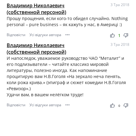
Владимир Николаевич
3 Тра 2018
(собственной персоной)
Прошу прощения, если кого-то обидел случайно. Nothing
personal – pure business – як кажуть у нас, в Америці :)
Відповісти
Усі відгуки автора
•••
thumb_up
thumb_down
1
Владимир Николаевич
3 Тра 2018
(собственной персоной)
И напоследок, уважаемое руководство ЧАО “Металит” и
его подлизыватели – читайте классико мировой
литературы, полезно иногда. Как напоминание
процитирую вам Н.В.Гоголя «На зеркало неча пенять,
коли рожа крива.» (эпиграф и сюжет комедии Н.В.Гоголя
«Ревизор».)
Удачи вам, в вашем нелёгком труде!
Відповісти
Усі відгуки автора
•••
thumb_up
thumb_down
0