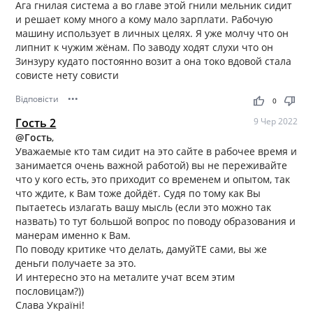
Ага гнилая система а во главе этой гнили мельник сидит
и решает кому много а кому мало зарплати. Рабочую
машину использует в личных целях. Я уже молчу что он
липнит к чужим жёнам. По заводу ходят слухи что он
Зинзуру кудато постоянно возит а она токо вдовой стала
совисте нету совисти
Відповісти
•••
thumb_up
thumb_down
0
Гость 2
9 Чер 2022
@Гость
,
Уважаемые кто там сидит на это сайте в рабочее время и
занимается очень важной работой) вы не переживайте
что у кого есть, это приходит со временем и опытом, так
что ждите, к Вам тоже дойдёт. Судя по тому как Вы
пытаетесь излагать вашу мысль (если это можно так
назвать) то тут большой вопрос по поводу образования и
манерам именно к Вам.
По поводу критике что делать, дамуйТЕ сами, вы же
деньги получаете за это.
И интересно это на металите учат всем этим
пословицам?))
Слава Україні!