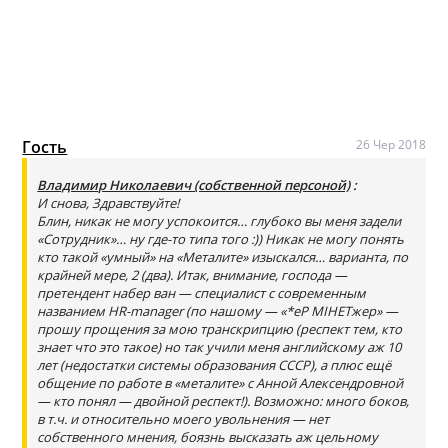
Гость
26 Чер 2018
Владимир Николаевич (собственной персоной)
:
И снова, Здравствуйте!
Блин, никак не могу успокоится… глубоко вы меня задели
«Сотрудник»… ну где-то типа того :)) Никак не могу понять
кто такой «умный» на «Металите» изыскался… варианта, по
крайней мере, 2 (два). Итак, внимание, господа —
претендент набер ван — специалист с современным
названием HR-manager (по нашому — «*еР МІНЕТжер» —
прошу прощения за мою транскрипцию (респект тем, кто
знает что это такое) но так учили меня английскому аж 10
лет (недостатки системы образования СССР), а плюс ещё
общение по работе в «металите» с Анной Алексендровной
— кто понял — двойной респект!). Возможно: много боков,
в т.ч. и относительно моего увольнения — нет
собственного мнения, боязнь высказать аж цельному