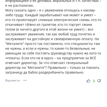
информацией о её деловых, моральных и т.п. качествах –
я не располагаю.
Могу сказать одно – я с уважением отношусь к какому-
либо труду. Каждый зарабатывает как может и умеет –
кто-то проектирует сложные электрические схемы, кто-то
откачивает г@вно из туалетов, кто-то торгует своим
телом (и ничего другого в этой жизни не умеет) – все
заслуживают уважения, так как любой труд почётен и
заслуживает на достойную и своевременную оплату. На
“Металите” просто так поставлено, что специалисты там
не нужны, а если и нужны, то какие-то безвольные, не
умеющие за себя постоять (руководству нужно же кого-то
чпокать). Если кто не в курсе – на предприятии за ВСЁ
отвечает директор. За что отвечает генеральный
директор на “Металите”? Правильно – только за поехать
заграницу да бабло раздеребанить правильно.
Відповісти
•••
thumb_up
thumb_down
2