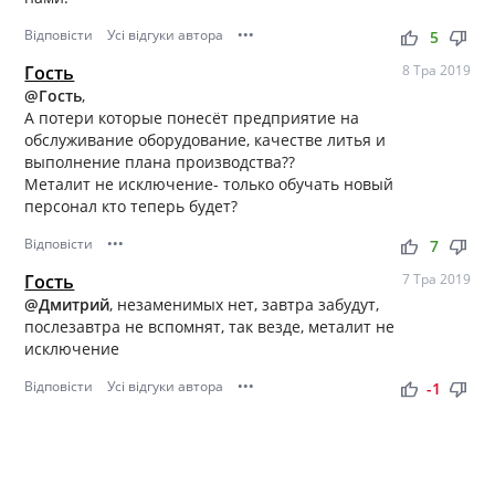
Відповісти
Усі відгуки автора
•••
thumb_up
thumb_down
5
Гость
8 Тра 2019
@Гость
,
А потери которые понесёт предприятие на
обслуживание оборудование, качестве литья и
выполнение плана производства??
Металит не исключение- только обучать новый
персонал кто теперь будет?
Відповісти
•••
thumb_up
thumb_down
7
Гость
7 Тра 2019
@Дмитрий
, незаменимых нет, завтра забудут,
послезавтра не вспомнят, так везде, металит не
исключение
Відповісти
Усі відгуки автора
•••
thumb_up
thumb_down
-1