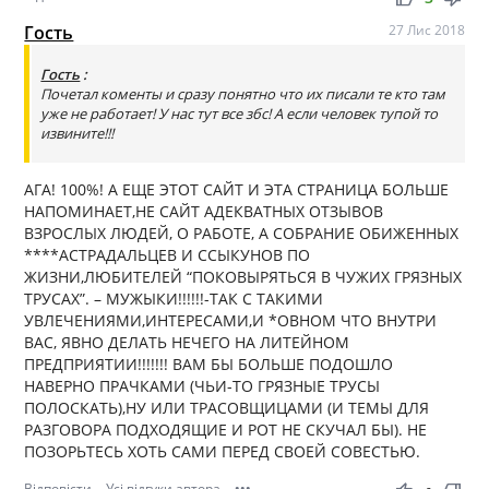
Гость
27 Лис 2018
Гость
:
Почетал коменты и сразу понятно что их писали те кто там
уже не работает! У нас тут все збс! А если человек тупой то
извините!!!
АГА! 100%! А ЕЩЕ ЭТОТ САЙТ И ЭТА СТРАНИЦА БОЛЬШЕ
НАПОМИНАЕТ,НЕ САЙТ АДЕКВАТНЫХ ОТЗЫВОВ
ВЗРОСЛЫХ ЛЮДЕЙ, О РАБОТЕ, А СОБРАНИЕ ОБИЖЕННЫХ
****АСТРАДАЛЬЦЕВ И ССЫКУНОВ ПО
ЖИЗНИ,ЛЮБИТЕЛЕЙ “ПОКОВЫРЯТЬСЯ В ЧУЖИХ ГРЯЗНЫХ
ТРУСАХ”. – МУЖЫКИ!!!!!!-ТАК С ТАКИМИ
УВЛЕЧЕНИЯМИ,ИНТЕРЕСАМИ,И *ОВНОМ ЧТО ВНУТРИ
ВАС, ЯВНО ДЕЛАТЬ НЕЧЕГО НА ЛИТЕЙНОМ
ПРЕДПРИЯТИИ!!!!!!! ВАМ БЫ БОЛЬШЕ ПОДОШЛО
НАВЕРНО ПРАЧКАМИ (ЧЬИ-ТО ГРЯЗНЫЕ ТРУСЫ
ПОЛОСКАТЬ),НУ ИЛИ ТРАСОВЩИЦАМИ (И ТЕМЫ ДЛЯ
РАЗГОВОРА ПОДХОДЯЩИЕ И РОТ НЕ СКУЧАЛ БЫ). НЕ
ПОЗОРЬТЕСЬ ХОТЬ САМИ ПЕРЕД СВОЕЙ СОВЕСТЬЮ.
Відповісти
Усі відгуки автора
•••