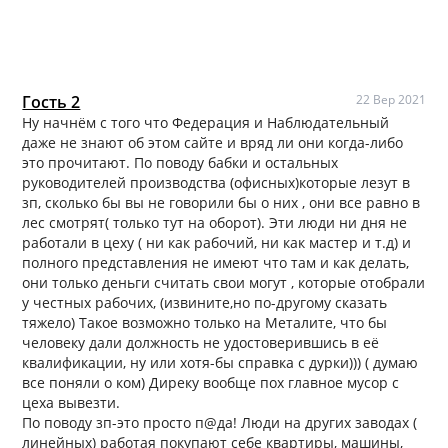
Гость 2
22 Вер 2021
Ну начнём с того что Федерация и Наблюдательный
даже не знают об этом сайте и вряд ли они когда-либо
это прочитают. По поводу бабки и остальных
руководителей производства (офисных)которые лезут в
зп, сколько бы вы не говорили бы о них , они все равно в
лес смотрят( только тут на оборот). Эти люди ни дня не
работали в цеху ( ни как рабочий, ни как мастер и т.д) и
полного представления не имеют что там и как делать,
они только деньги считать свои могут , которые отобрали
у честных рабочих, (извините,но по-другому сказать
тяжело) Такое возможно только на Металите, что бы
человеку дали должность не удостоверившись в её
квалификации, ну или хотя-бы справка с дурки))) ( думаю
все поняли о ком) Диреку вообще пох главное мусор с
цеха вывезти.
По поводу зп-это просто п@да! Люди на других заводах (
линейных) работая покупают себе квартиры, машины,