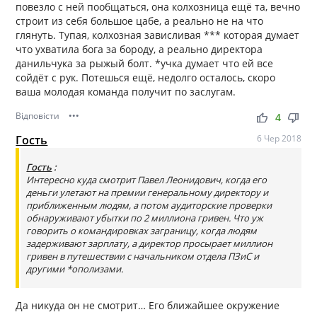
повезло с ней пообщаться, она колхозница ещё та, вечно
строит из себя большое цабе, а реально не на что
глянуть. Тупая, колхозная зависливая *** которая думает
что ухватила бога за бороду, а реально директора
данильчука за рыжый болт. *учка думает что ей все
сойдёт с рук. Потешься ещё, недолго осталось, скоро
ваша молодая команда получит по заслугам.
Відповісти
•••
thumb_up
thumb_down
4
Гость
6 Чер 2018
Гость
:
Интересно куда смотрит Павел Леонидович, когда его
деньги улетают на премии генеральному директору и
приближенным людям, а потом аудиторские проверки
обнаруживают убытки по 2 миллиона гривен. Что уж
говорить о командировках заграницу, когда людям
задерживают зарплату, а директор просырает миллион
гривен в путешествии с начальником отдела ПЗиС и
другими *ополизами.
Да никуда он не смотрит… Его ближайшее окружение