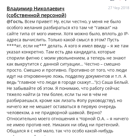
Владимир Николаевич
27 Чер 2018
(собственной персоной)
@Гость
, Всем привет! Ну, если честно, у меня не было
особого желания разбираться кто там чё “гавкал” на
сайте типа от мого имени. Хотя можно было, вплоть до IP-
адреса вычислить. Только какой смысл в этом? Пусть
****ят, если не*** делать. А кого я имел ввиду – я же там
указал конкретно. Там есть два кандидата, которые
спорили фигню с моим увольнением, а теперь не знают
как выкрутится с данной ситуации… Честно – смешно
просто. Смешно и противно. Противно от того, что люди
идут на откровенную ложь, подделку документов и т.п. А
ведь “главное что люди в городе скажут…”(с) Саша Белый.
Не забывайте об этом. Я понимаю, что работу сейчас
тяжело найти (а тем более, если ты ни в чём не
разбираешься, кроме как лизать #опу руководству), но
ничего же не мешает оставаться в первую очередь
человеком, а не придворной шавкой. Верно?
Относительно моего отношения к Чорной О.А. – я ничего
не имею против неё. Никаких ни обид ни претензий.
Общался я с ней мало, так что особо какой-нибудь