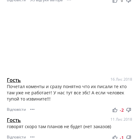
thumb_up
thumb_down
0
Гость
16 Лис 2018
Почетал коменты и сразу понятно что их писали те кто
там уже не работает! У нас тут все збс! А если человек
тупой то извините!!!
Відповісти
•••
thumb_up
thumb_down
-2
Гость
11 Лис 2018
говорят скоро там планов не будет (нет заказов)
Відповісти
•••
thumb_up
thumb_down
-1