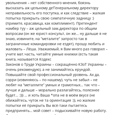
увольнения – нет собственного мнения, боязнь
высказать аж цельному де’Генеральному директору
неправильность его поступка, и как следствие – жалкая
попытка прикрыть свою симпатичную задницу :)
(примите, красавица, как комплимент). Претендент
намбер туу – аж цельный зам.директора по общим
вопросам (он же юрист-консульт, он же… ну дальше я не
знаю, извините, на “металите” запросто так в
заграничные командировки не ездят), прошу любить и
жаловать – Лёша. Уважаемый, я Вам много раз говорил –
учите мат.часть, читайте умные книжки (есть такая
книга, называется Кодекс
Законов о Труде Украины – сокращённо КЗоТ Украины –
очень рекомендую), а не занимайтесь ерундой.
Повышайте свой профессиональный уровень. Ах да,
сорри (извиняюсь – по нашему), чуть не забыл – не
любят на “металлите” умных и грамотных… так что –
лучше и дальше – морально разлагайтесь, полезнее
будет… :))) … и хоть Ваша *опа не в моём вкусе (не
обижайтесь, чуток не та ориентация :)), но жалкие
попытки её прикрыть Вы всё-таки пытаетесь
предпринять… мой совет – подыскивайте новую работу.