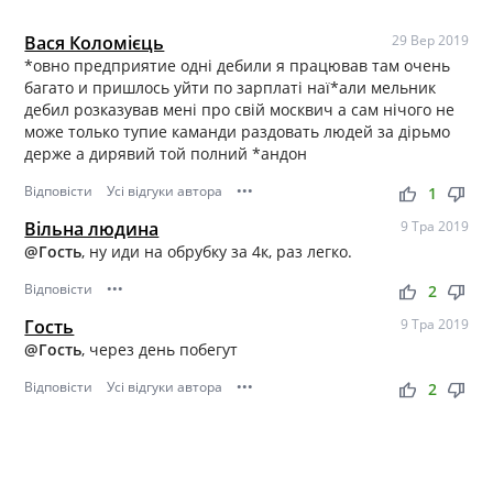
Вася Коломієць
29 Вер 2019
*овно предприятие одні дебили я працював там очень
багато и пришлось уйти по зарплаті наї*али мельник
дебил розказував мені про свій москвич а сам нічого не
може только тупие каманди раздовать людей за дірьмо
держе а дирявий той полний *андон
Відповісти
Усі відгуки автора
•••
thumb_up
thumb_down
1
Вільна людина
9 Тра 2019
@Гость
, ну иди на обрубку за 4к, раз легко.
Відповісти
•••
thumb_up
thumb_down
2
Гость
9 Тра 2019
@Гость
, через день побегут
Відповісти
Усі відгуки автора
•••
thumb_up
thumb_down
2