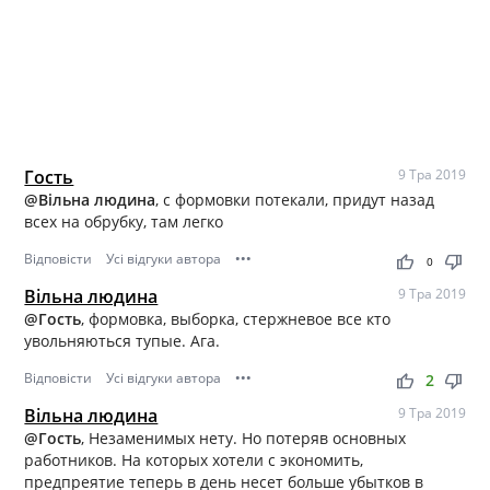
Гость
9 Тра 2019
@Вільна людина
, с формовки потекали, придут назад
всех на обрубку, там легко
Відповісти
Усі відгуки автора
•••
thumb_up
thumb_down
0
Вільна людина
9 Тра 2019
@Гость
, формовка, выборка, стержневое все кто
увольняються тупые. Ага.
Відповісти
Усі відгуки автора
•••
thumb_up
thumb_down
2
Вільна людина
9 Тра 2019
@Гость
, Незаменимых нету. Но потеряв основных
работников. На которых хотели с экономить,
предпреятие теперь в день несет больше убытков в