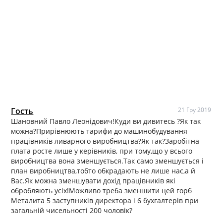
Гость
21 Гру 2019
Шановний Павло Леонідович!Куди ви дивитесь ?Як так
можна?Прирівнюють тарифи до машинобудування
працівників ливарного виробництва?Як так?Заробітна
плата росте лише у керівників, при тому,що у всього
виробництва вона зменшується.Так само зменшується і
план виробництва,тобто обкрадають не лише нас,а й
Вас.Як можна зменшувати дохід працівників які
обробляють усіх!Можливо треба зменшити цей горб
Металита 5 заступників директора і 6 бухгалтерів при
загальній чисельності 200 чоловік?