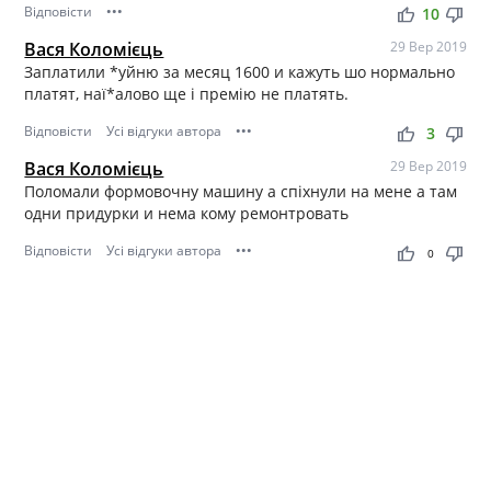
Відповісти
•••
thumb_up
thumb_down
10
Вася Коломієць
29 Вер 2019
Заплатили *уйню за месяц 1600 и кажуть шо нормально
платят, наї*алово ще і премію не платять.
Відповісти
Усі відгуки автора
•••
thumb_up
thumb_down
3
Вася Коломієць
29 Вер 2019
Поломали формовочну машину а спіхнули на мене а там
одни придурки и нема кому ремонтровать
Відповісти
Усі відгуки автора
•••
thumb_up
thumb_down
0