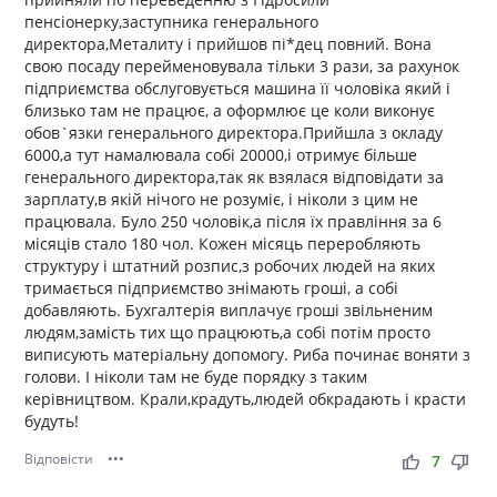
пенсіонерку,заступника генерального
директора,Металиту і прийшов пі*дец повний. Вона
свою посаду перейменовувала тільки 3 рази, за рахунок
підприємства обслуговується машина її чоловіка який і
близько там не працює, а оформлює це коли виконує
обов`язки генерального директора.Прийшла з окладу
6000,а тут намалювала собі 20000,і отримує більше
генерального директора,так як взялася відповідати за
зарплату,в якій нічого не розуміє, і ніколи з цим не
працювала. Було 250 чоловік,а після їх правління за 6
місяців стало 180 чол. Кожен місяць переробляють
структуру і штатний розпис,з робочих людей на яких
тримається підприємство знімають гроші, а собі
добавляють. Бухгалтерія виплачує гроші звільненим
людям,замість тих що працюють,а собі потім просто
виписують матеріальну допомогу. Риба починає воняти з
голови. І ніколи там не буде порядку з таким
керівництвом. Крали,крадуть,людей обкрадають і красти
будуть!
Відповісти
•••
thumb_up
thumb_down
7