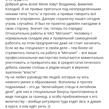
Добрый день всем! Меня зовут Владимир, фамилия
Колодий. Я не привык прятаться под неопределёнными
никами типа “гость” и прочее, а привык говорить всё
прямо и откровенно. Данную страничку нашёл сегодня
утром, случайно. И был не приятно удивлён наездами в
свою сторону. Значит так, теперь по порядку:
Относительно работы в ЧАО “Металит”. Человеку с
нормальным складом ума и правильной самооценкой
работать на этом предприятии даже не стоит начинать.
Если же вы специалист в своём деле – тем более не
стремитесь попасть на работу в “Металит” – всё ваше
профессиональное мастерство попытаются моментально
уничтожить, и превратить вас в среднестатистического
дебила, какими сплошь и рядом кишит в верхних
эшелонах “власти”.
Ну не любит руководство людей, которые ну хоть
немного умнее и образованее. Жополизы и прочее
подхалимьё – это да, “величайшие спецы в литейном
деле”, для них и специальные бонусы приготовлены в
виде поездок за границу, а особо приближённые к его
величеству – вообще регулярно туда ездят (все, я думаю
в курсе, о ком идёт речь :))