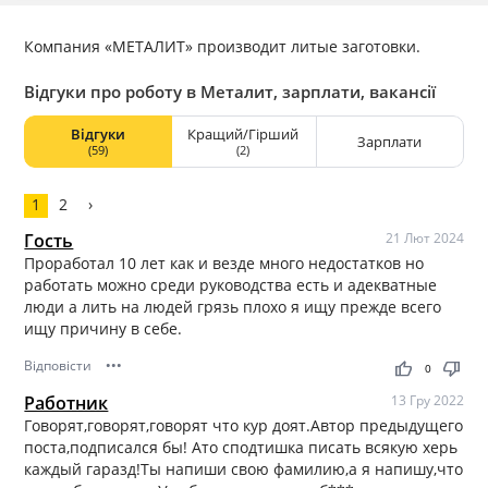
Компания «МЕТАЛИТ» производит литые заготовки.
Відгуки про роботу в Металит, зарплати, вакансії
Відгуки
Кращий/Гірший
Зарплати
(59)
(2)
1
2
›
Гость
21 Лют 2024
Проработал 10 лет как и везде много недостатков но
работать можно среди руководства есть и адекватные
люди а лить на людей грязь плохо я ищу прежде всего
ищу причину в себе.
Відповісти
•••
thumb_up
thumb_down
0
Работник
13 Гру 2022
Говорят,говорят,говорят что кур доят.Автор предыдущего
поста,подписался бы! Ато сподтишка писать всякую херь
каждый гаразд!Ты напиши свою фамилию,а я напишу,что