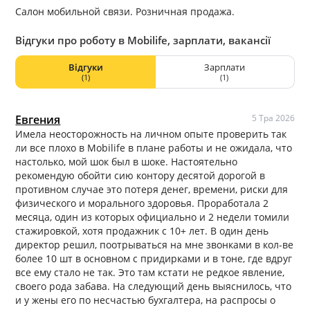
Салон мобильной связи. Розничная продажа.
Відгуки про роботу в Mobilife, зарплати, вакансії
Відгуки
Зарплати
(1)
(1)
Евгения
5 Тра 2026
Имела неосторожность на личном опыте проверить так
ли все плохо в Mobilife в плане работы и не ожидала, что
настолько, мой шок был в шоке. Настоятельно
рекомендую обойти сию контору десятой дорогой в
противном случае это потеря денег, времени, риски для
физического и морального здоровья. Проработала 2
месяца, один из которых официально и 2 недели томили
стажировкой, хотя продажник с 10+ лет. В один день
директор решил, поотрываться на мне звонками в кол-ве
более 10 шт в основном с придирками и в тоне, где вдруг
все ему стало не так. Это там кстати не редкое явление,
своего рода забава. На следующий день выяснилось, что
и у жены его по несчастью бухгалтера, на распросы о