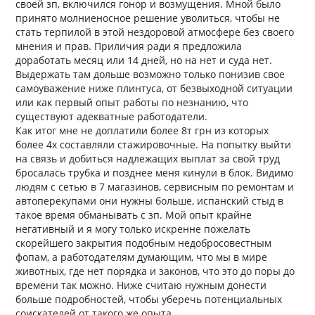
своей зп, включился гонор и возмущения. Мной было
принято молниеносное решение уволиться, чтобы не
стать терпилой в этой нездоровой атмосфере без своего
мнения и прав. Приличия ради я предложила
доработать месяц или 14 дней, но на нет и суда нет.
Выдержать там дольше возможно только понизив свое
самоуважение ниже плинтуса, от безвыходной ситуации
или как первый опыт работы по незнанию, что
существуют адекватные работодатели.
Как итог мне не доплатили более 8т грн из которых
более 4х составляли стажировочные. На попытку выйти
на связь и добиться надлежащих выплат за свой труд
бросалась трубка и позднее меня кинули в блок. Видимо
людям с сетью в 7 магазинов, сервисным по ремонтам и
автоперекупами они нужны больше, испанский стыд в
такое время обманывать с зп. Мой опыт крайне
негативный и я могу только искренне пожелать
скорейшего закрытия подобным недобросовестным
фопам, а работодателям думающим, что мы в мире
животных, где нет порядка и законов, что это до поры до
времени так можно. Ниже считаю нужным донести
больше подробностей, чтобы уберечь потенциальных
соискателей от такого же опыта.