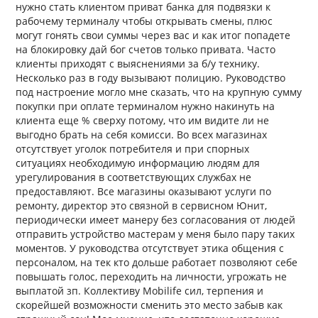
нужно стать клиентом приват банка для подвязки к
рабочему терминалу чтобы открывать смены, плюс
могут гонять свои суммы через вас и как итог попадете
на блокировку дай бог счетов только привата. Часто
клиенты приходят с выяснениями за б/у технику.
Несколько раз в году вызывают полицию. Руководство
под настроение могло мне сказать, что на крупную сумму
покупки при оплате терминалом нужно накинуть на
клиента еще % сверху потому, что им видите ли не
выгодно брать на себя комисси. Во всех магазинах
отсутствует уголок потребителя и при спорных
ситуациях необходимую информацию людям для
урегулирования в соответствующих службах не
предоставляют. Все магазины оказывают услуги по
ремонту, директор это связной в сервисном Юнит,
периодически имеет манеру без согласования от людей
отправить устройство мастерам у меня было пару таких
моментов. У руководства отсутствует этика общения с
персоналом, на тек кто дольше работает позволяют себе
повышать голос, переходить на личности, угрожать не
выплатой зп. Коллективу Mobilife сил, терпения и
скорейшей возможности сменить это место забыв как