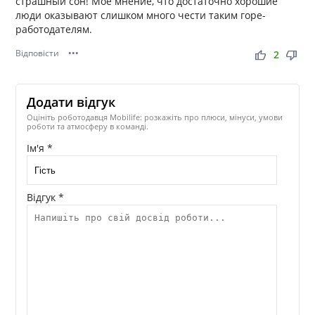
страшный сон! Мое мнение, что достаточно хорошие
люди оказывают слишком много чести таким горе-
работодателям.
Відповісти
•••
thumb_up
thumb_down
2
Додати відгук
Оцініть роботодавця Mobilife: розкажіть про плюси, мінуси, умови
роботи та атмосферу в команді.
Ім'я *
Відгук *