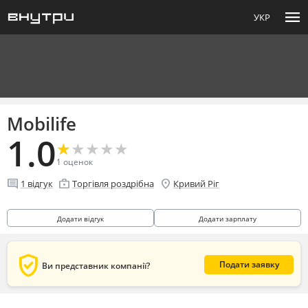
menu
УКР
Mobilife
1.0
★
★
★
★
★
★
★
★
★
★
1
оценок
comment
enterprise
location_on
1
відгук
Торгівля роздрібна
Кривий Ріг
Додати відгук
Додати зарплату
verified_user
Подати заявку
Ви представник компанії?