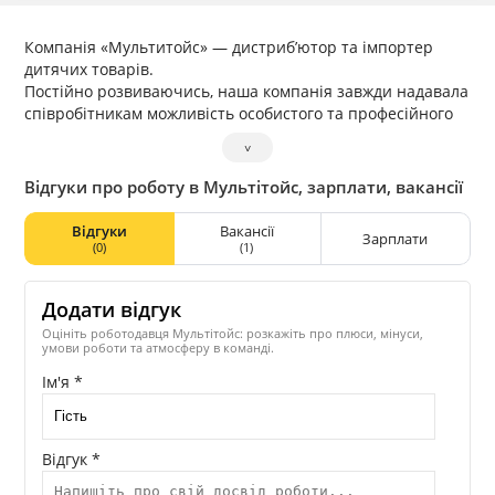
Компанія «Мультитойс» — дистриб’ютор та імпортер
дитячих товарів.
Постійно розвиваючись, наша компанія завжди надавала
співробітникам можливість особистого та професійного
розвитку.
˅
Понад 50% співробітників компанії щонайменше один
раз отримували підвищення по службі.
Відгуки про роботу в Мультітойс, зарплати, вакансії
Унікально низький рівень плинності кадрів сприяє
повній взаємодії та здоровій атмосфері серед персоналу.
Відгуки
Вакансії
Зарплати
Високий рівень відповідальності керівництва компанії
(0)
(1)
перед співробітниками забезпечує бездоганну репутацію
компанії ринку праці.
Додати відгук
Оцініть роботодавця Мультітойс: розкажіть про плюси, мінуси,
умови роботи та атмосферу в команді.
Ім'я *
Відгук *