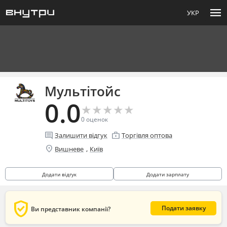
menu
УКР
Мультітойс
0.0
★
★
★
★
★
★
★
★
★
★
0
оценок
comment
enterprise
Залишити відгук
Торгівля оптова
location_on
,
Вишневе
Київ
Додати відгук
Додати зарплату
verified_user
Подати заявку
Ви представник компанії?