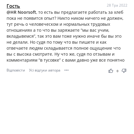
Гость
28 Тра 2022
@HR Noorsoft
, то есть вы предлагаете работать за хлеб
пока не появится опыт? Никто ником ничего не должен,
тут речь о человеческом и нормальных трудовых
отношениях а то что вы заряжаете “мы вас учим,
вкладывемся”, так это вам тоже нужно иначе бы вы это
не делали. Но судя по тому что вы пишете и как
отвечаете людям складывается полное ощущение что
вы с высока смотрите. Ну что же, судя по отзывам и
комментариям “в тусовке” с вами давно уже все понятно
Відповісти
Усі відгуки автора
•••
thumb_up
thumb_down
0