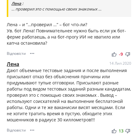
Лена
:
… проверил это с помощью своих знакомых …
Лена – и “…проверил …” – бот что-ли?
Ув. бот Лена! Повнимательнее нужно быть если уж бот-
ферме работаешь, а на бот-прогу ИИ не хватило или
капча остановила?
Відповісти
•••
thumb_up
thumb_down
-9
Лена
14 Лип 2020
Дают объемные тестовые задания и после выполнения
присылают отказ без объяснения причины или
придумывают тупые отговорки. Присылают разные
работы под видом тестовых заданий разным кандидатам,
проверил это с помощью своих знакомых . Вывод –
используют соискателей на выполнение бесплатоной
работы. Одни и те же ваканисии висят месяцами. Если
не хотите тратить время в пустую, обходите этих
мошенников в радиусе 30 киллометров!!!
Відповісти
•••
thumb_up
thumb_down
13