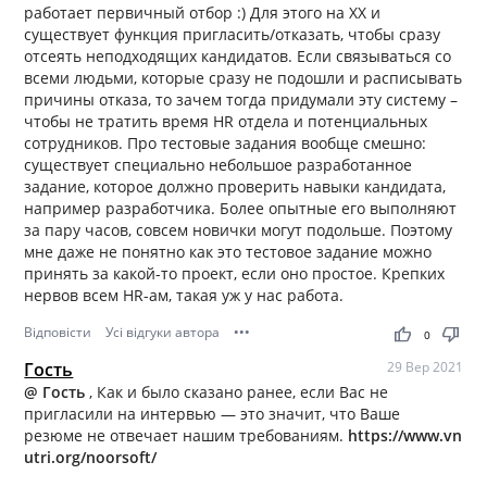
работает первичный отбор :) Для этого на ХХ и
существует функция пригласить/отказать, чтобы сразу
отсеять неподходящих кандидатов. Если связываться со
всеми людьми, которые сразу не подошли и расписывать
причины отказа, то зачем тогда придумали эту систему –
чтобы не тратить время HR отдела и потенциальных
сотрудников. Про тестовые задания вообще смешно:
существует специально небольшое разработанное
задание, которое должно проверить навыки кандидата,
например разработчика. Более опытные его выполняют
за пару часов, совсем новички могут подольше. Поэтому
мне даже не понятно как это тестовое задание можно
принять за какой-то проект, если оно простое. Крепких
нервов всем HR-ам, такая уж у нас работа.
Відповісти
Усі відгуки автора
•••
thumb_up
thumb_down
0
Гость
29 Вер 2021
@ Гость
, Как и было сказано ранее, если Вас не
пригласили на интервью — это значит, что Ваше
резюме не отвечает нашим требованиям.
https://www.vn
utri.org/noorsoft/