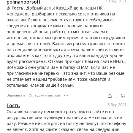
polinanoorsoft
10 Вер 2021
@ Гость
, Добрый день! Каждый день наши HR
менеджеры разбирают несколько сотен откликов на
вакансии. Если в резюме отсутствуют необходимые
сведения о кандидате или основные навыки и
определенный опыт работы, то мы отказываем в
интервью, так как мы ценим время и наших сотрудников
и время соискателей. Вакансии рассматриваются только
на специализированных сайтах/на нашем сайте, если вы
откликаетесь как-то по-другому, то ваша кандидатура не
будет рассмотрена. Отказы приходят Вам на сайте HH.ru.
Возможно они упали Вам в папку СПАМ. Если Вас не
пригласили на интервью – это значит, что Ваше резюме
не отвечает нашим требованиям, тоже касается и
остальных членов Вашей семьи.
Відповісти
Усі відгуки автора
•••
thumb_up
thumb_down
0
Гость
8 Вер 2021
Оставляла заявку несколько раз у них на сайте и на
ресурсах, где они публикуют вакансии. Не связались не
разу. Резюме не смотрят, на почту не пишут, по телефону
не звонят. Хотя на сайте сказано: связь на следующий