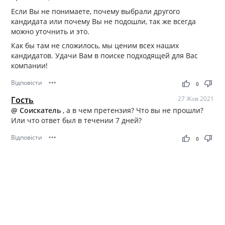
Если Вы не понимаете, почему выбрали другого
кандидата или почему Вы не подошли, так же всегда
можно уточнить и это.
Как бы там не сложилось, мы ценим всех наших
кандидатов. Удачи Вам в поиске подходящей для Вас
компании!
Відповісти
•••
thumb_up
thumb_down
0
Гость
27 Жов 2021
@ Соискатель
, а в чем претензия? Что вы не прошли?
Или что ответ был в течении 7 дней?
Відповісти
•••
thumb_up
thumb_down
0