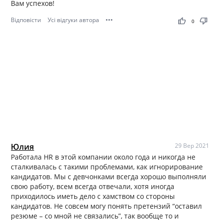
Вам успехов!
Відповісти
Усі відгуки автора
•••
thumb_up
thumb_down
0
Юлия
29 Вер 2021
Работала HR в этой компании около года и никогда не
сталкивалась с такими проблемами, как игнорирование
кандидатов. Мы с девчонками всегда хорошо выполняли
свою работу, всем всегда отвечали, хотя иногда
приходилось иметь дело с хамством со стороны
кандидатов. Не совсем могу понять претензий “оставил
резюме – со мной не связались”, так вообще то и