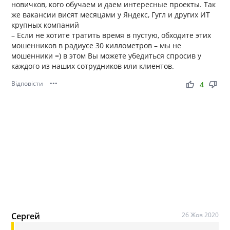
новичков, кого обучаем и даем интересные проекты. Так
же вакансии висят месяцами у Яндекс, Гугл и других ИТ
крупных компаний
– Если не хотите тратить время в пустую, обходите этих
мошенников в радиусе 30 киллометров – мы не
мошенники =) в этом Вы можете убедиться спросив у
каждого из наших сотрудников или клиентов.
Відповісти
•••
thumb_up
thumb_down
4
Сергей
26 Жов 2020