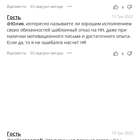
Відповісти
Усі відгуки автора
•••
thumb_up
thumb_down
0
Гость
13 Тра 2022
@Юлия
, интересно называете ли хорошим исполнением
своих обязанностей шаблонный отказ на HH, даже при
наличии мотивационного письма и достаточного опыта.
Если да, то я не ошибался насчет HR
Відповісти
Усі відгуки автора
•••
thumb_up
thumb_down
0
Гость
13 Тра 2022