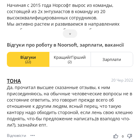
Начиная с 2015 года Норсофт вырос из команды,
состоящей из 2х энтузиастов в команду из 20
высококвалифицированных сотрудников.
Мы активно растем и развиваемся в направлениях
разработки стартапов, мобильных, веб и десктоп
˅
приложений. Мы готовы разрабатывать крупные
проекты и полностью взять на себя работу от описания
Відгуки про роботу в Noorsoft, зарплати, вакансії
требований до реализации и презентации продукта, и
бесконечной его поддержки.
Відгуки
Кращий/Гірший
Зарплати
(22)
(2)
TOHA
20 Чер 2022
Да, прочитал высшее сказанные отзывы, к ним
присоединяюсь, на обычные человеческие вопросы не в
состояние ответить, это говорит прежде всего об
отношение к другим людям, ясный перец, что такую
кантору надо обходить стороной, если лень свою клешню
поднять, что-бы предложение написать,(в взаподло что-
ли?), зазнайки епт.
Відповісти
•••
thumb_up
thumb_down
0