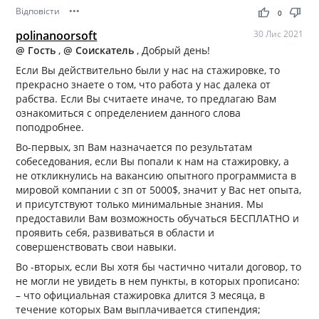
Відповісти
•••
thumb_up
thumb_down
0
polinanoorsoft
30 Лис 2021
@ Гость
,
@ Соискатель
, Добрый день!
Если Вы действительно были у нас на стажировке, то
прекрасно знаете о том, что работа у нас далека от
рабства. Если Вы считаете иначе, то предлагаю Вам
ознакомиться с определением данного слова
поподробнее.
Во-первых, зп Вам назначается по результатам
собеседования, если Вы попали к нам на стажировку, а
не откликнулись на вакансию опытного программиста в
мировой компании с зп от 5000$, значит у Вас нет опыта,
и присутствуют только минимальные знания. Мы
предоставили Вам возможность обучаться БЕСПЛАТНО и
проявить себя, развиваться в области и
совершенствовать свои навыки.
Во -вторых, если Вы хотя бы частично читали договор, то
не могли не увидеть в нем пункты, в которых прописано:
– что официальная стажировка длится 3 месяца, в
течение которых Вам выплачивается стипендия;