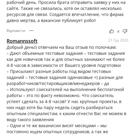
рабочий день. Просила брата отправить заявку у них на
сайте. Также не связались, хотя он оставлял несколько
ресурсов для связи. Создаётся впечатление, что фирма
давно мертва, а вакансии публикует робот
Відповісти
•••
thumb_up
thumb_down
0
Romannssoft
21 Гру 2020
Добрый день!) отвечаем на Ваш отзыв по полочкам:
– Дают объемные тестовые задания – тестовые задания
как для новичков так и для опытных занимают не более
4-8 часов в зависимости от Вашего уровня подготовки
– Присылают разные работы под видом тестовых
заданий – тестовые задания одинаковые =) разные для
разработчиков/тестировщиков/менеджеров – да
– Используют соискателей на выполнение бесплатоной
работы – это по факту невозможно. Что соискатель
успеет сделать за 4-8 часов? У нас крупные проекты, в
них надо хотя бы пару недель сидеть разбираться
опытным специалистам, к каким отнести Вас не можем в
виду такого заявления
– Одни и те же ваканисии висят месяцами – мы
постоянно ищем опытных сотрудников, а так же