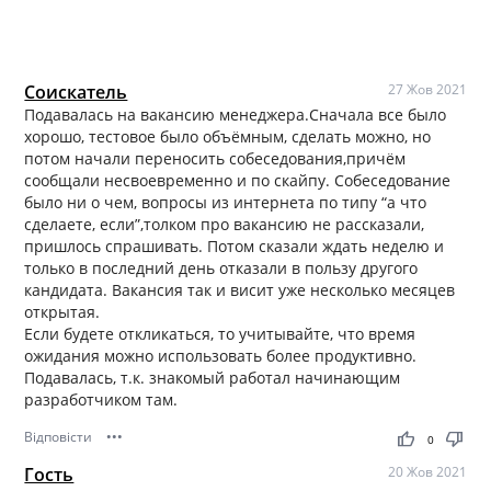
Соискатель
27 Жов 2021
Подавалась на вакансию менеджера.Сначала все было
хорошо, тестовое было объёмным, сделать можно, но
потом начали переносить собеседования,причём
сообщали несвоевременно и по скайпу. Собеседование
было ни о чем, вопросы из интернета по типу “а что
сделаете, если”,толком про вакансию не рассказали,
пришлось спрашивать. Потом сказали ждать неделю и
только в последний день отказали в пользу другого
кандидата. Вакансия так и висит уже несколько месяцев
открытая.
Если будете откликаться, то учитывайте, что время
ожидания можно использовать более продуктивно.
Подавалась, т.к. знакомый работал начинающим
разработчиком там.
Відповісти
•••
thumb_up
thumb_down
0
Гость
20 Жов 2021