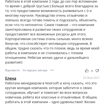
Работала в этой компании 2 года, до сих пор вспоминаю
то время с доброй грустью:) Больше всего благодарна за
то, что предоставили возможность развиваться с 0 и
многому научили. Руководство очень отзывчиво и
лояльно, всегда готово помочь и подсказать, объяснить,
если что-то непонятно. Самое главное – что компания
заинтересована в развитии своих сотрудников и
предоставляет все возможные ресурсы для этого.
Корпоративная система очень сильная, много всяких
бонусов, что способствует мотивации сотрудников. В
общем, трудно сказать что-то плохое, ведь за время моей
работы в компании я не сталкивалась с плохим
отношением. Ребятам желаю удачи и дальнейшего
развития!)
Відповісти
Усі відгуки автора
•••
thumb_up
thumb_down
0
Елена
20 Жов 2021
Работала менеджером в Noorsoft и хочу сказать, что это
крутая молодая компания, которая заботится о своих
сотрудниках, обучает и помогает во всех вопросах
новичкам, ребята все классные и отзывчивые. В общем,
работать в этой компании – одно удовольствие! Желаю