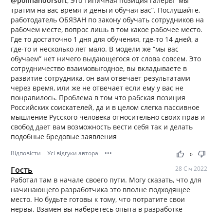
@polinanoorsoft
, Это типичная позиция галеры “мы
тратим на вас время и деньги обучая вас”. Послушайте,
работодатель ОБЯЗАН по закону обучать сотрудников на
рабочем месте, вопрос лишь в том какое рабочее место.
Где то достаточно 1 дня для обучения, где-то 14 дней, а
где-то и несколько лет мало. В модели же “мы вас
обучаем” нет ничего выдающегося от слова совсем. Это
сотрудничество взаимовыгодное, вы вкладываете в
развитие сотрудника, он вам отвечает результатами
через время, или же не отвечает если ему у вас не
понравилось. Проблема в том что рабская позиция
Российских соискателей, да и в целом слегка пассивное
мышление Русского человека относительно своих прав и
свобод дает вам возможность вести себя так и делать
подобные бредовые заявления
Відповісти
Усі відгуки автора
•••
thumb_up
thumb_down
0
Гость
28 Січ 2022
Работал там в начале своего пути. Могу сказать, что для
начинающего разработчика это вполне подходящее
место. Но будьте готовы к тому, что потратите свои
нервы. Взамен вы наберетесь опыта в разработке