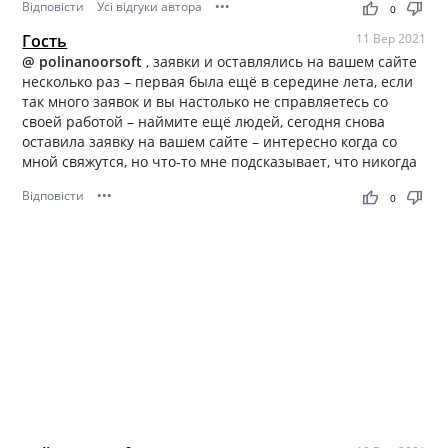
Відповісти
Усі відгуки автора
•••
thumb_up
thumb_down
0
Гость
11 Вер 2021
@ polinanoorsoft
, заявки и оставлялись на вашем сайте
несколько раз – первая была ещё в середине лета, если
так много заявок и вы настолько не справляетесь со
своей работой – наймите ещё людей, сегодня снова
оставила заявку на вашем сайте – интересно когда со
мной свяжутся, но что-то мне подсказывает, что никогда
Відповісти
•••
thumb_up
thumb_down
0