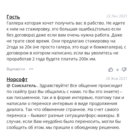
Гость
22 Лис 2021
Галлера которая хочет получить вас в рабство. Не идите
к ним на стажировку, это большая ошибка,(только если
без договора) даже если вам очень нужна работа. Даже
не трате своё время. Они предлагаю стажировку на
2года за 20к (не просто галера, это еще и бомжегалера), с
договором в котором написано, если вы уволитесь не
проработав 2 года будете платить 200к им.
Відповісти
•••
thumb_up
thumb_down
0
Норсофт
28 Жов 2021
@ Соискатель
, Здравствуйте! Все общение происходит
по скайпу (раз Вы общались с нами, то Вы это знаете) –
как письменное, так и в форме интервью, поэтому там и
написали о переносе интервью в виде продолжения
диалога. Так что обвинение странное. На счет самого
переноса – бывают разные ситуации/форс-мажоры. В
случае, если Вам неудобно было переносить, могли бы
сообщить об этом, мы пришли к обоюдному решению.