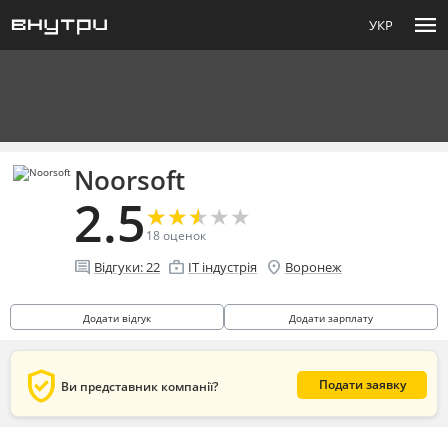
menu
УКР
Noorsoft
2.5
★
★
★
★
★
★
★
★
★
★
18
оценок
comment
enterprise
location_on
Відгуки:
22
IT індустрія
Воронеж
Додати відгук
Додати зарплату
verified_user
Подати заявку
Ви представник компанії?