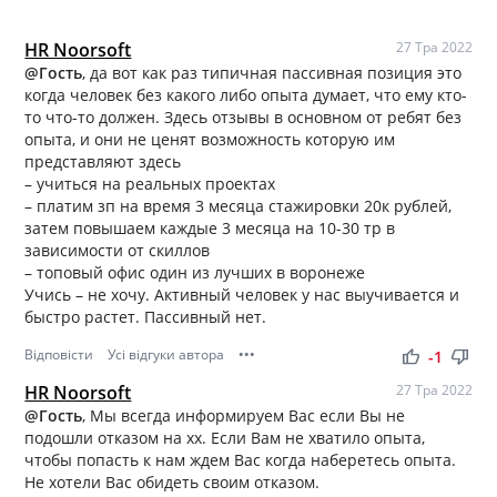
HR Noorsoft
27 Тра 2022
@Гость
, да вот как раз типичная пассивная позиция это
когда человек без какого либо опыта думает, что ему кто-
то что-то должен. Здесь отзывы в основном от ребят без
опыта, и они не ценят возможность которую им
представляют здесь
– учиться на реальных проектах
– платим зп на время 3 месяца стажировки 20к рублей,
затем повышаем каждые 3 месяца на 10-30 тр в
зависимости от скиллов
– топовый офис один из лучших в воронеже
Учись – не хочу. Активный человек у нас выучивается и
быстро растет. Пассивный нет.
Відповісти
Усі відгуки автора
•••
thumb_up
thumb_down
-1
HR Noorsoft
27 Тра 2022
@Гость
, Мы всегда информируем Вас если Вы не
подошли отказом на хх. Если Вам не хватило опыта,
чтобы попасть к нам ждем Вас когда наберетесь опыта.
Не хотели Вас обидеть своим отказом.