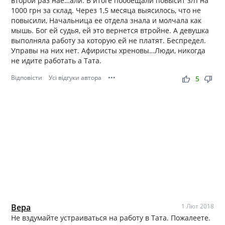
второй раз нае…али. В итоге пообещали повысит з/п на
1000 грн за склад. Через 1,5 месяца выясилось, что не
повысили, Начальница ее отдела знала и молчала как
мышь. Бог ей судья, ей это вернется втройне. А девушка
выполняла работу за которую ей не платят. Беспредел.
Управы на них нет. Афиристы хреновы…Люди, никогда
не идите работать а Тата.
Відповісти
Усі відгуки автора
•••
thumb_up
thumb_down
5
Вера
1 Лют 2018
Не вздумайте устраиваться на работу в Тата. Пожалеете.