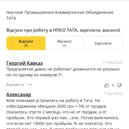
Научное Промышленно-Коммерческое Объединение
ТАТА
Відгуки про роботу в НПКО ТАТА, зарплати, вакансії
Відгуки
Вакансії
Зарплати
(4)
(1)
Георгий Кавказ
11 Чер 2026
Предприятие давно не работает дозвонится не реально
не по одному из номеров !!!
Відповісти
•••
thumb_up
thumb_down
0
Александр
1 Лют 2018
Моя знакомая устроилась на работу в Тата. На
собеседовании обещали 2600 грн + 5% от продаж.
Оказалось спустя 2 месяца, что не от продаж, а от
прибыли. Это первый раз нае….али. Потом выяснилось,
что если нет 10000 грн прибыли, % не платится. Это