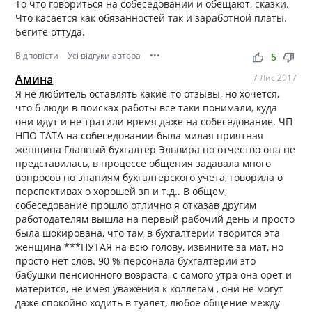
То что говориться на собеседовании и обещают, сказки.
Что касается как обязанностей так и заработной платы.
Бегите оттуда.
Відповісти
Усі відгуки автора
•••
thumb_up
thumb_down
5
Амина
7 Лис 2017
Я не любитель оставлять какие-то отзывы, но хочется,
что б люди в поисках работы все таки понимали, куда
они идут и не тратили время даже на собеседование. ЧП
НПО ТАТА на собеседовании была милая приятная
женщина Главный бухгалтер Эльвира по отчество она не
представилась, в процессе общения задавала много
вопросов по знаниям бухгалтерского учета, говорила о
перспективах о хорошей зп и т.д.. В общем,
собеседование прошло отлично я отказав другим
работодателям вышла на первый рабочий день и просто
была шокирована, что там в бухгалтерии творится эта
женщина ***НУТАЯ на всю голову, извините за мат, но
просто нет слов. 90 % персонала бухгалтерии это
бабушки пенсионного возраста, с самого утра она орет и
матерится, не имея уважения к коллегам , они не могут
даже спокойно ходить в туалет, любое общение между