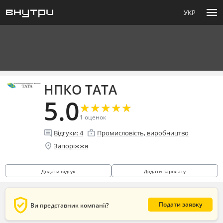
menu
УКР
НПКО ТАТА
5.0
★
★
★
★
★
★
★
★
★
★
1
оценок
comment
enterprise
Відгуки:
4
Промисловість, виробництво
location_on
Запоріжжя
Додати відгук
Додати зарплату
verified_user
Подати заявку
Ви представник компанії?