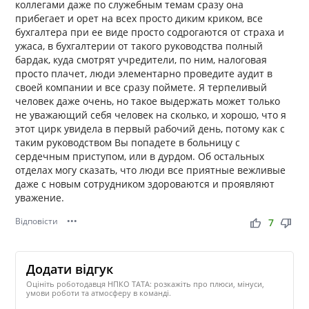
коллегами даже по служебным темам сразу она
прибегает и орет на всех просто диким криком, все
бухгалтера при ее виде просто содрогаются от страха и
ужаса, в бухгалтерии от такого руководства полный
бардак, куда смотрят учредители, по ним, налоговая
просто плачет, люди элементарно проведите аудит в
своей компании и все сразу поймете. Я терпеливый
человек даже очень, но такое выдержать может только
не уважающий себя человек на сколько, и хорошо, что я
этот цирк увидела в первый рабочий день, потому как с
таким руководством Вы попадете в больницу с
сердечным приступом, или в дурдом. Об остальных
отделах могу сказать, что люди все приятные вежливые
даже с новым сотрудником здороваются и проявляют
уважение.
Відповісти
•••
thumb_up
thumb_down
7
Додати відгук
Оцініть роботодавця НПКО ТАТА: розкажіть про плюси, мінуси,
умови роботи та атмосферу в команді.