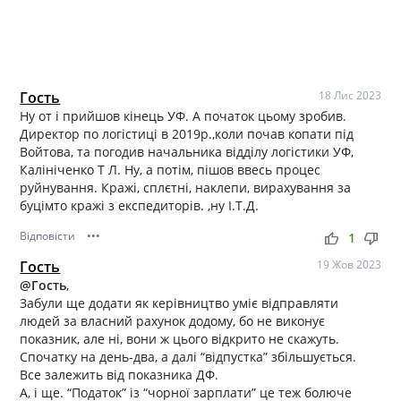
Гость
18 Лис 2023
Ну от і прийшов кінець УФ. А початок цьому зробив.
Директор по логістиці в 2019р.,коли почав копати під
Войтова, та погодив начальника відділу логістики УФ,
Калініченко Т Л. Ну, а потім, пішов ввесь процес
руйнування. Кражі, сплєтні, наклепи, вирахування за
буцімто кражі з експедиторів. ,ну І.Т.Д.
Відповісти
•••
thumb_up
thumb_down
1
Гость
19 Жов 2023
@Гость
,
Забули ще додати як керівництво уміє відправляти
людей за власний рахунок додому, бо не виконує
показник, але ні, вони ж цього відкрито не скажуть.
Спочатку на день-два, а далі “відпустка” збільшується.
Все залежить від показника ДФ.
А, і ще. “Податок” із “чорної зарплати” це теж болюче