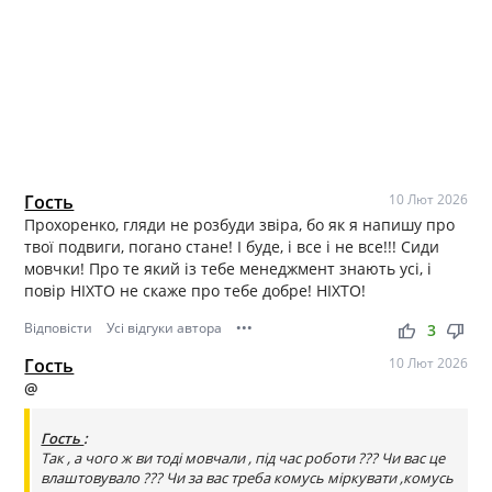
Гость
10 Лют 2026
Прохоренко, гляди не розбуди звіра, бо як я напишу про
твої подвиги, погано стане! І буде, і все і не все!!! Сиди
мовчки! Про те який із тебе менеджмент знають усі, і
повір НІХТО не скаже про тебе добре! НІХТО!
Відповісти
Усі відгуки автора
•••
thumb_up
thumb_down
3
Гость
10 Лют 2026
@
Гость
:
Так , а чого ж ви тоді мовчали , під час роботи ??? Чи вас це
влаштовувало ??? Чи за вас треба комусь міркувати ,комусь