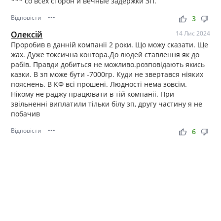
*** со всех сторон и вечные задержки ЗП.
Відповісти
•••
thumb_up
thumb_down
3
Олексій
14 Лис 2024
Проробив в данній компаніі 2 роки. Що можу сказати. Ще
жах. Дуже токсична контора.До людей ставлення як до
рабів. Правди добиться не можливо.розповідають якись
казки. В зп може бути -7000гр. Куди не звертався ніяких
пояснень. В КФ всі прошені. Людності нема зовсім.
Нікому не раджу працювати в тій компаніі. При
звільненні виплатили тільки білу зп, другу частину я не
побачив
Відповісти
•••
thumb_up
thumb_down
6