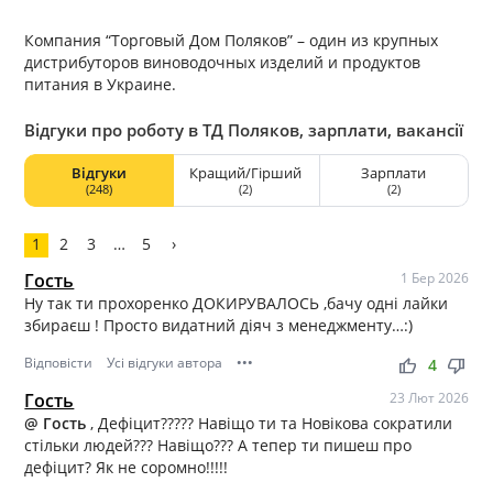
Компания “Торговый Дом Поляков” – один из крупных
дистрибуторов виноводочных изделий и продуктов
питания в Украине.
Відгуки про роботу в ТД Поляков, зарплати, вакансії
Відгуки
Кращий/Гірший
Зарплати
(248)
(2)
(2)
1
2
3
…
5
›
Гость
1 Бер 2026
Ну так ти прохоренко ДОКИРУВАЛОСЬ ,бачу одні лайки
збираєш ! Просто видатний діяч з менеджменту…:)
Відповісти
Усі відгуки автора
•••
thumb_up
thumb_down
4
Гость
23 Лют 2026
@ Гость
, Дефіцит????? Навіщо ти та Новікова сократили
стільки людей??? Навіщо??? А тепер ти пишеш про
дефіцит? Як не соромно!!!!!