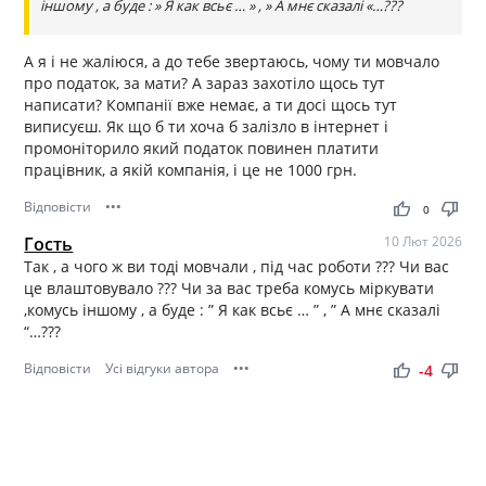
іншому , а буде : » Я как всьє … » , » А мнє сказалі «…???
А я і не жаліюся, а до тебе звертаюсь, чому ти мовчало
про податок, за мати? А зараз захотіло щось тут
написати? Компанії вже немає, а ти досі щось тут
виписуєш. Як що б ти хоча б залізло в інтернет і
промоніторило який податок повинен платити
працівник, а якій компанія, і це не 1000 грн.
Відповісти
•••
thumb_up
thumb_down
0
Гость
10 Лют 2026
Так , а чого ж ви тоді мовчали , під час роботи ??? Чи вас
це влаштовувало ??? Чи за вас треба комусь міркувати
,комусь іншому , а буде : ” Я как всьє … ” , ” А мнє сказалі
“…???
Відповісти
Усі відгуки автора
•••
thumb_up
thumb_down
-4