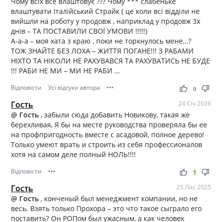
Чому всіх все влаштовує ??? Чому *** слабеньке
влаштувати Італійський Страйк ( це коли всі відділи не
вийшли на роботу у продовж , наприклад у продовж 3х
днів – ТА ПОСТАВИЛИ СВОЇ УМОВИ !!!!!)
А-а-а – моя хата з краю , поки не торкнулось мене…?
ТОЖ ЗНАЙТЕ БЕЗ ЛОХА – ЖИТТЯ ПОГАНЕ!!! З РАБАМИ
НІХТО ТА НІКОЛИ НЕ РАХУВАВСЯ ТА РАХУВАТИСЬ НЕ БУДЕ
!!! РАБИ НЕ МИ – МИ НЕ РАБИ …
Відповісти
Усі відгуки автора
•••
thumb_up
thumb_down
0
Гость
24 Січ 2026
@ Гость
, забыли сюда добавить Новикову, такая же
берехливая, Я бы на месте руководства проверяла бы ее
на профпригодность вместе с асадовой, полное дерево!
Только умеют врать и строить из себя профессионалов
хотя на самом деле полный НОЛЬ!!!!
Відповісти
•••
thumb_up
thumb_down
1
Гость
25 Лис 2025
@ Гость
, конченый был менеджмент компании, но не
весь. Взять только Прохора – это что такое сыграло его
поставить? Он РОПом был ужасным, а как человек