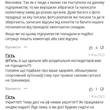
Висновок: Так як є люди з якими так поступили на даному
підприємстві, то ми вирішили зібратися та написати
колективну заяву до різних органів. Дуже багато є фото
продукції за яку писали, фото розписок які писали та де їх
зберігають, записані відгуки від клієнтів та багато іншого
починаючи від прохідної закінчуючи складом.
Якщо ви на цьому підприємстві попадали в подібні
ситуації пишіть коментарі або свої відгуки.
Відповісти
•••
thumb_up
thumb_down
4
Гість
6 Жов 2023
@Гість
, А що їдальня або роздягальня експедиторів вже
не підходить??)
Головне що подбали про ваше здоров’я, облаштували
спортивний куточок))) тому при тривозі сміливо грітися
на тренажери.
Відповісти
•••
thumb_up
thumb_down
1
Гість
1 Жов 2023
Укриття!!! Чому досі на уф немає укриття?? Як працювати
людям надалі? Йде зима, а ми досі будемо сидіти на