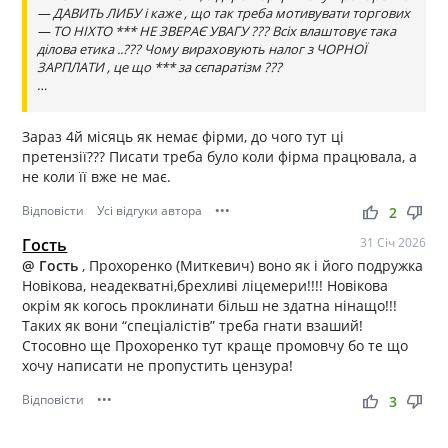
— ДАВИТЬ ЛИБУ і каже , що так треба мотивувати торгових
— ТО НІХТО *** НЕ ЗВЕРАЄ УВАГУ ??? Всіх влаштовує така
ділова етика ..??? Чому вираховують налог з ЧОРНОЇ
ЗАРПЛАТИ , це що *** за сєпаратізм ???
…
Зараз 4й місяць як немає фірми, до чого тут ці
претензії??? Писати треба було коли фірма працювала, а
не коли її вже не має.
Відповісти
Усі відгуки автора
•••
thumb_up
thumb_down
2
Гость
31 Січ 2026
@ Гость
, Прохоренко (Миткевич) воно як і його подружка
Новікова, неадекватні,брехливі ліцемери!!!! Новікова
окрім як когось проклинати більш не здатна нінащо!!!
Таких як вони “спеціалістів” треба гнати взаший!
Стосовно ще Прохоренко тут краще промовчу бо те що
хочу написати не пропустить цензура!
Відповісти
•••
thumb_up
thumb_down
3