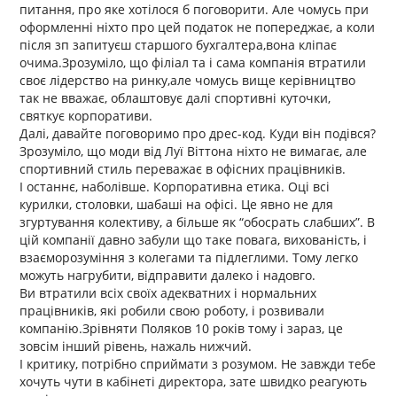
питання, про яке хотілося б поговорити. Але чомусь при
оформленні ніхто про цей податок не попереджає, а коли
після зп запитуєш старшого бухгалтера,вона кліпає
очима.Зрозуміло, що філіал та і сама компанія втратили
своє лідерство на ринку,але чомусь вище керівництво
так не вважає, облаштовує далі спортивні куточки,
святкує корпоративи.
Далі, давайте поговоримо про дрес-код. Куди він подівся?
Зрозуміло, що моди від Луї Віттона ніхто не вимагає, але
спортивний стиль переважає в офісних працівників.
І останнє, наболівше. Корпоративна етика. Оці всі
курилки, столовки, шабаші на офісі. Це явно не для
згуртування колективу, а більше як “обосрать слабших”. В
цій компанії давно забули що таке повага, вихованість, і
взаєморозуміння з колегами та підлеглими. Тому легко
можуть нагрубити, відправити далеко і надовго.
Ви втратили всіх своїх адекватних і нормальних
працівників, які робили свою роботу, і розвивали
компанію.Зрівняти Поляков 10 років тому і зараз, це
зовсім інший рівень, нажаль нижчий.
І критику, потрібно сприймати з розумом. Не завжди тебе
хочуть чути в кабінеті директора, зате швидко реагують