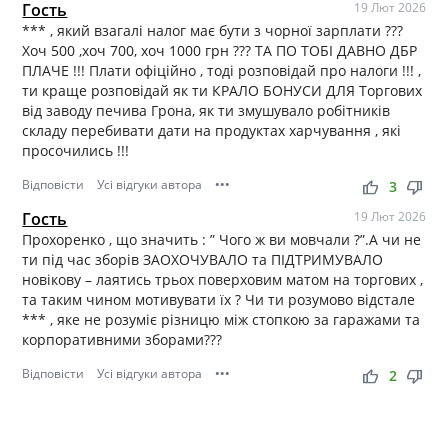
Гость
19 Лют 2026
*** , який взагалі налог має бути з чорної зарплати ???
Хоч 500 ,хоч 700, хоч 1000 грн ??? ТА ПО ТОБІ ДАВНО ДБР
ПЛАЧЕ !!! Плати офіційно , тоді розповідай про налоги !!! ,
ти краще розповідай як ти КРАЛО БОНУСИ ДЛЯ Торгових
від заводу печива Грона, як ти змушувало робітників
складу перебивати дати на продуктах харчування , які
просочились !!!
Відповісти
Усі відгуки автора
•••
thumb_up
thumb_down
3
Гость
19 Лют 2026
Прохоренко , що значить : ” Чого ж ви мовчали ?”.А чи не
ти під час зборів ЗАОХОЧУВАЛО та ПІДТРИМУВАЛО
новікову – лаятись трьох поверховим матом на торгових ,
та таким чином мотивувати їх ? Чи ти розумово відстале
*** , яке не розуміє різницю між стопкою за гаражами та
корпоративними зборами???
Відповісти
Усі відгуки автора
•••
thumb_up
thumb_down
2