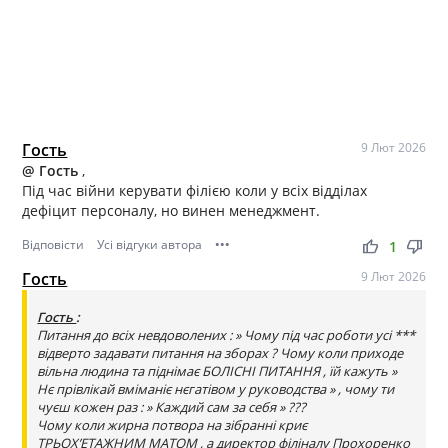
Гость
9 Лют 2026
@ Гость
,
Під час війни керувати філією коли у всіх відділах
дефіцит персоналу, но винен менеджмент.
Відповісти
Усі відгуки автора
•••
thumb_up
thumb_down
1
Гость
9 Лют 2026
Гость
:
Питання до всіх невдоволених : » Чому під час роботи усі ***
відверто задавати питання на зборах ? Чому коли приходе
вільна людина та піднімає БОЛІСНІ ПИТАННЯ , їй кажуть »
Нє прівлікай вміманіє нєгатівом у руководства » , чому ти
чуєш кожен раз : » Каждий сам за себя » ???
Чому коли жирна потвора на зібранні криє
ТРЬОХ’ЕТАЖНИМ МАТОМ , а директор філіналу Прохоренко