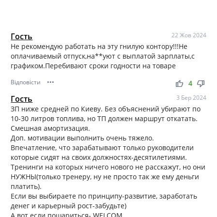
Гость
22 Жов 2024
Не рекомендую работать на эту гнилую контору!!!Не
оплачиваемый отпуск,на**уют с выплатой зарплаты,с
графиком.Перебивают сроки годности на товаре
Відповісти
•••
thumb_up
thumb_down
4
Гость
3 Бер 2024
ЗП ниже средней по Киеву. Без объяснений убирают по
10-30 литров топлива, но ТП должен маршрут откатать.
Смешная амортизация.
Доп. мотивации выполнить очень тяжело.
Впечатление, что зарабатывают только руководители
которые сидят на своих должностях-десятилетиями.
Тренинги на которых ничего нового не расскажут, но они
НУЖНЫ(только тренеру, ну не просто так же ему деньги
платить).
Если вы выбираете по принципу-развитие, заработать
денег и карьерный рост-забудьте)
А вот если пошариться- WELCOM