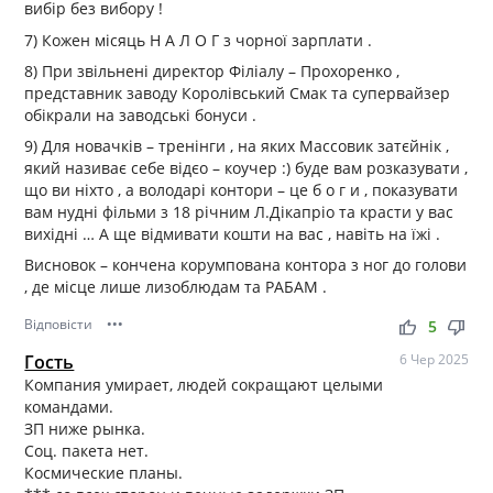
вибір без вибору !
7) Кожен місяць Н А Л О Г з чорної зарплати .
8) При звільнені директор Філіалу – Прохоренко ,
представник заводу Королівський Смак та супервайзер
обікрали на заводські бонуси .
9) Для новачків – тренінги , на яких Массовик затєйнік ,
який називає себе відєо – коучер :) буде вам розказувати ,
що ви ніхто , а володарі контори – це б о г и , показувати
вам нудні фільми з 18 річним Л.Дікапріо та красти у вас
вихідні … А ще відмивати кошти на вас , навіть на їжі .
Висновок – кончена корумпована контора з ног до голови
, де місце лише лизоблюдам та РАБАМ .
Відповісти
•••
thumb_up
thumb_down
5
Гость
6 Чер 2025
Компания умирает, людей сокращают целыми
командами.
ЗП ниже рынка.
Соц. пакета нет.
Космические планы.