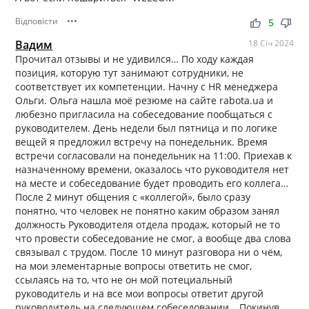
Відповісти
•••
thumb_up
thumb_down
5
Вадим
18 Січ 2024
Прочитал отзывы и не удивился… По ходу каждая
позиция, которую тут занимают сотрудники, не
соответствует их компетенции. Начну с HR менеджера
Ольги. Ольга нашла моё резюме на сайте rabota.ua и
любезно пригласила на собеседование пообщаться с
руководителем. День недели был пятница и по логике
вещей я предложил встречу на понедельник. Время
встречи согласовали на понедельник на 11:00. Приехав к
назначенному времени, оказалось что руководителя нет
на месте и собеседование будет проводить его коллега…
После 2 минут общения с «коллегой», было сразу
понятно, что человек не понятно каким образом занял
должность Руководителя отдела продаж, который не то
что провести собеседование не смог, а вообще два слова
связывал с трудом. После 10 минут разговора ни о чём,
на мои элементарные вопросы ответить не смог,
ссылаясь на то, что не он мой потециальный
руководитель и на все мои вопросы ответит другой
руководитель на следующем собеседовании… Покинув