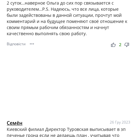
2 суток…наверное Ольга до сих пор связывается с
руководителем…P.S. Надеюсь, что все лица, которые
были задействованы в данной ситуации, прочтут мой
комментарий и на будущее поменяют своё отношение к
своим прямым рабочим обязанностям и начнут
качественно выполнять свою работу.
Відповісти
•••
thumb_up
thumb_down
2
Семён
26 Гру 2023
Киевский филиал Директор Туровская выписывает в зп
печенье грона если не делаешь план , учитывая что