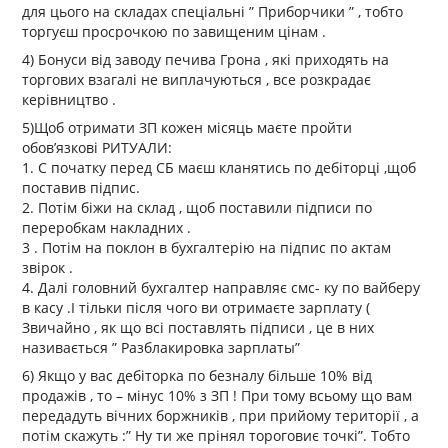
для цього на складах спеціальні ” Приборчики ” , тобто
торгуєш просрочкою по завищеним цінам .
4) Бонуси від заводу печива Грона , які приходять на
торгових взагалі не виплачуються , все розкрадає
керівництво .
5)Щоб отримати ЗП кожен місяць маєте пройти
обов’язкові РИТУАЛИ:
1. С початку перед СБ маєш кланятись по дебіторці ,щоб
поставив підпис.
2. Потім біжи на склад , щоб поставили підписи по
переробкам накладних .
3 . Потім на поклон в бухгалтерію на підпис по актам
звірок .
4. Далі головний бухгалтер направляє смс- ку по вайберу
в касу .І тільки після чого ви отримаєте зарплату (
Звичайно , як що всі поставлять підписи , це в них
називається ” Разблакировка зарплаты”
6) Якщо у вас дебіторка по безналу більше 10% від
продажів , то – мінус 10% з ЗП ! При тому всьому що вам
передадуть вічних боржників , при прийому території , а
потім скажуть :” Ну ти же прінял тороговиє точкі”. Тобто