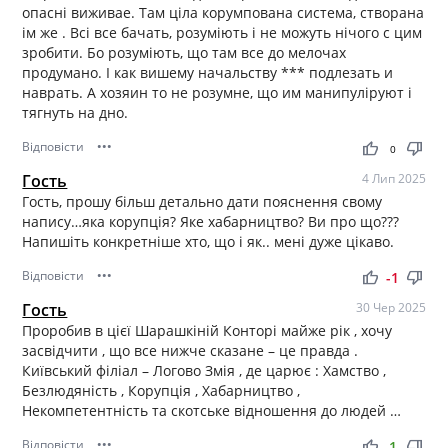
опасні виживае. Там ціла корумпована система, створана
ім же . Всі все бачать, розуміють і не можуть нічого с цим
зробити. Бо розуміють, що там все до мелочах
продумано. І как вишему начальству *** подлезать и
наврать. А хозяин то не розумне, що им манипуліруют і
тягнуть на дно.
Відповісти
•••
thumb_up
thumb_down
0
Гость
4 Лип 2025
Гость, прошу більш детально дати пояснення свому
напису…яка корупція? Яке хабарництво? Ви про що???
Напишіть конкретніше хто, що і як.. мені дуже цікаво.
Відповісти
•••
thumb_up
thumb_down
-1
Гость
30 Чер 2025
Проробив в цієї Шарашкіній Конторі майже рік , хочу
засвідчити , що все нижче сказане – це правда .
Київський філіал – Логово Змія , де царює : Хамство ,
Безлюдяність , Корупція , Хабарництво ,
Некомпетентність та скотське відношення до людей …
Відповісти
•••
thumb_up
thumb_down
1