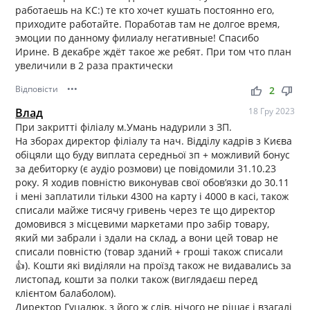
работаешь на КС:) те кто хочет кушать постоянно его,
приходите работайте. Поработав там не долгое время,
эмоции по данному филиалу негативные! Спасибо
Ирине. В декабре ждёт такое же ребят. При том что план
увеличили в 2 раза практически
Відповісти
•••
thumb_up
thumb_down
2
Влад
18 Гру 2023
При закритті філіалу м.Умань надурили з ЗП.
На зборах директор філіалу та нач. Відділу кадрів з Києва
обіцяли що буду виплата середньої зп + можливий бонус
за дебиторку (є аудіо розмови) це повідомили 31.10.23
року. Я ходив повністю виконував свої обов’язки до 30.11
і мені заплатили тільки 4300 на карту і 4000 в касі, також
списали майже тисячу гривень через те що директор
домовився з місцевими маркетами про забір товару,
який ми забрали і здали на склад, а вони цей товар не
списали повністю (товар зданий + гроші також списали
👍). Кошти які виділяли на проїзд також не видавались за
листопад, кошти за полки також (виглядаєш перед
клієнтом балаболом).
Директор Гуцалюк, з його ж слів, нічого не рішає і взагалі