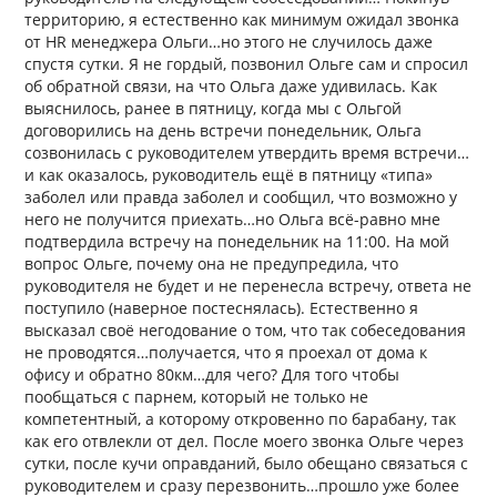
территорию, я естественно как минимум ожидал звонка
от HR менеджера Ольги…но этого не случилось даже
спустя сутки. Я не гордый, позвонил Ольге сам и спросил
об обратной связи, на что Ольга даже удивилась. Как
выяснилось, ранее в пятницу, когда мы с Ольгой
договорились на день встречи понедельник, Ольга
созвонилась с руководителем утвердить время встречи…
и как оказалось, руководитель ещё в пятницу «типа»
заболел или правда заболел и сообщил, что возможно у
него не получится приехать…но Ольга всё-равно мне
подтвердила встречу на понедельник на 11:00. На мой
вопрос Ольге, почему она не предупредила, что
руководителя не будет и не перенесла встречу, ответа не
поступило (наверное постеснялась). Естественно я
высказал своё негодование о том, что так собеседования
не проводятся…получается, что я проехал от дома к
офису и обратно 80км…для чего? Для того чтобы
пообщаться с парнем, который не только не
компетентный, а которому откровенно по барабану, так
как его отвлекли от дел. После моего звонка Ольге через
сутки, после кучи оправданий, было обещано связаться с
руководителем и сразу перезвонить…прошло уже более