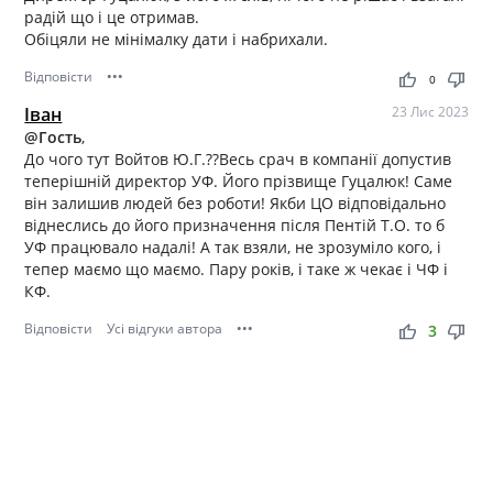
радій що і це отримав.
Обіцяли не мінімалку дати і набрихали.
Відповісти
•••
thumb_up
thumb_down
0
Іван
23 Лис 2023
@Гость
,
До чого тут Войтов Ю.Г.??Весь срач в компанії допустив
теперішній директор УФ. Його прізвище Гуцалюк! Саме
він залишив людей без роботи! Якби ЦО відповідально
віднеслись до його призначення після Пентій Т.О. то б
УФ працювало надалі! А так взяли, не зрозуміло кого, і
тепер маємо що маємо. Пару років, і таке ж чекає і ЧФ і
КФ.
Відповісти
Усі відгуки автора
•••
thumb_up
thumb_down
3