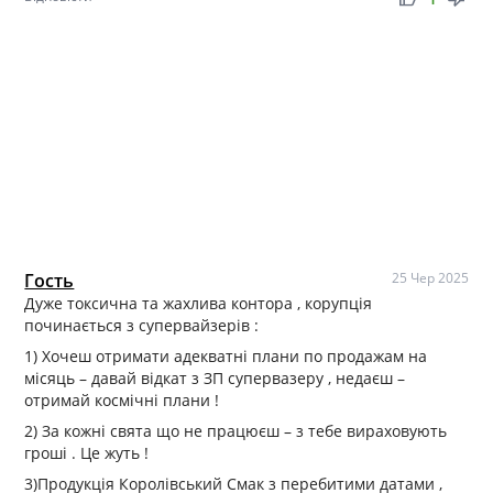
Гость
25 Чер 2025
Дуже токсична та жахлива контора , корупція
починається з супервайзерів :
1) Хочеш отримати адекватні плани по продажам на
місяць – давай відкат з ЗП супервазеру , недаєш –
отримай космічні плани !
2) За кожні свята що не працюєш – з тебе вираховують
гроші . Це жуть !
3)Продукція Королівський Смак з перебитими датами ,