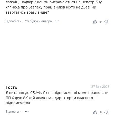
лавочці надворі? Кошти витрачаються на непотрібну
х**ню,а про безпеку працівників ніхто не дбає! Чи
звертатись зразу вище?
Відповісти
Усі відгуки автора
•••
thumb_up
thumb_down
0
Гость
27 Вер 2023
Є питання до СБ.УФ. Як на підприємстві може працювати
ПП Харук Є.Який являється директором власного
підприємства.
Відповісти
•••
thumb_up
thumb_down
0