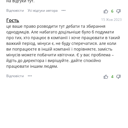
на відгуки тут.
Відповісти
Усі відгуки автора
•••
thumb_up
thumb_down
6
Гость
15 Жов 2023
це ваше право розводити тут дебати та збирання
однодумців. Але набагато доцільніше було б подумати
про тих, хто працює в компанії і хоче працювати в такий
важкий період. мінуси є, не буду сперечатися. але коли
ви попрацюєте в іншій компанії і порівняєте, замість
мінусів можете побачити квіточки. Є у вас проблема –
йдіть до директора і вирішуйте. дайте спокійно
працювати іншим людям.
Відповісти
•••
thumb_up
thumb_down
4