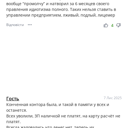
вообще “промолчу” и натворил за 6 месяцев своего
правления идиотизма полного. Таких нельзя ставить в
управлении предприятием, лживый, подлый, лицемер
Відповісти
•••
thumb_up
thumb_down
4
Гость
7 Лис 2025
Конченная контора была, и такой в памяти у всех и
останется.
Всех уволили, ЗП наличкой не платят, на карту расчёт не
платят.
Всегда жаловались что денег нет, теперь их