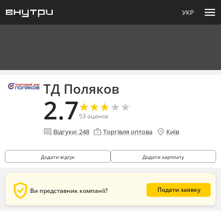
menu
УКР
ТД Поляков
2.7
★
★
★
★
★
★
★
★
★
★
53
оценок
comment
enterprise
location_on
Відгуки:
248
Торгівля оптова
Київ
Додати відгук
Додати зарплату
verified_user
Подати заявку
Ви представник компанії?