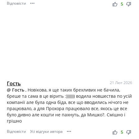
Відповісти
•••
thumb_up
thumb_down
5
Гость
21 Лют 2026
@ Гость
, Новікова, я ще таких брехливих не бачила,
бреше та сама в це вірить :))))))) водила новшества по усій
компанії але була одна біда, все що вводились нічого не
працювало, а для Прохора працювало все, якось це все
було дивно але кошти не пахнуть, да Мишко?. Смішно і
грішно
Відповісти
Усі відгуки автора
•••
thumb_up
thumb_down
5