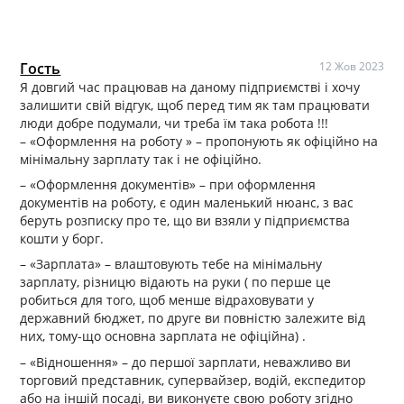
Гость
12 Жов 2023
Я довгий час працював на даному підприємстві і хочу
залишити свій відгук, щоб перед тим як там працювати
люди добре подумали, чи треба їм така робота !!!
– «Оформлення на роботу » – пропонують як офіційно на
мінімальну зарплату так і не офіційно.
– «Оформлення документів» – при оформлення
документів на роботу, є один маленький нюанс, з вас
беруть розписку про те, що ви взяли у підприємства
кошти у борг.
– «Зарплата» – влаштовують тебе на мінімальну
зарплату, різницю відають на руки ( по перше це
робиться для того, щоб менше відраховувати у
державний бюджет, по друге ви повністю залежите від
них, тому-що основна зарплата не офіційна) .
– «Відношення» – до першої зарплати, неважливо ви
торговий представник, супервайзер, водій, експедитор
або на іншій посаді, ви виконуєте свою роботу згідно