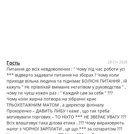
Гость
28 Січ 2026
Питання до всіх невдоволених : ” Чому під час роботи усі
*** відверто задавати питання на зборах ? Чому коли
приходе вільна людина та піднімає БОЛІСНІ ПИТАННЯ , їй
кажуть ” Нє прівлікай вміманіє нєгатівом у руководства ” ,
чому ти чуєш кожен раз : ” Каждий сам за себя ” ???
Чому коли жирна потвора на зібранні криє
ТРЬОХ’ЕТАЖНИМ МАТОМ , а директор філіналу
Прохоренко – ДАВИТЬ ЛИБУ і каже , що так треба
мотивувати торгових – ТО НІХТО *** НЕ ЗВЕРАЄ УВАГУ ???
Всіх влаштовує така ділова етика ..??? Чому вираховують
налог з ЧОРНОЇ ЗАРПЛАТИ , це що *** за сєпаратізм ???