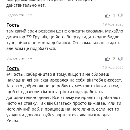
действительно нет.
Відповісти
•••
thumb_up
thumb_down
1
Гость
19 Жов 2025
там какий срач розвели це не описати словами. Михайло
директор ??? Грузчік, це його. Зверху сидить одне бидло
тупе, нічого не можна добитися. Очі замальовані, гидко,
але всім це подобається.
Відповісти
•••
thumb_up
thumb_down
2
Гость
19 Жов 2025
@ Гость
, хабарництво в тому, якщо ти не сбираеш
накладни які він сканировался на себя, він тебя вижевет.
А те кто добровольно це роблять, мечтают тільки о том,
щоб він дозволив ім хоть трішки подзаработать
дополнительно денег. Все ктоему не нравятся работают
чісто на ставку. Так він багатьох просто виживае. Или ти
його лічний раб, и працюеш на него лично, если нет то
уходи чи довольствуйся зарплатою, яка низька для
Києва.