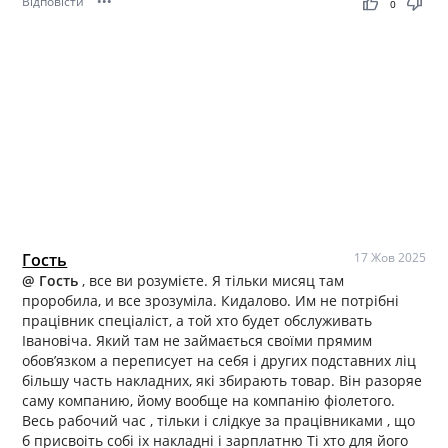
Відповісти
•••
thumb_up
thumb_down
0
Гость
17 Жов 2025
@ Гость
, все ви розумієте. Я тільки мисяц там
проробила, и все зрозуміла. Кидалово. Им не потрібні
працівник спеціаліст, а той хто будет обслуживать
Івановіча. Який там не займається своїми прямим
обов’язком а переписует на себя і других подставних ліц
більшу часть накладних, які збирають товар. Він разоряе
саму компанию, йому вообще на компанію фіолетого.
Весь рабочий час , тільки і слідкуе за працівниками , що
б присвоіть собі іх накладні і зарплатню Ті хто для його