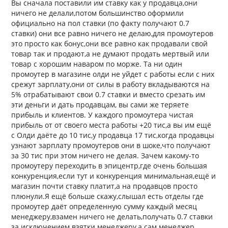
Вы сначала поставили им ставку как у продавца,они
ничего не делали,потом большинство оформили
официально на пол ставки (по факту получают 0.7
ставки) они все равно ничего не делаю,для промоутеров
это просто как бонус,они все равно как продавали свой
товар так и продают,а не думают продать мертвый или
товар с хорошим наваром по морже. Та ни один
промоутер в магазине олди не уйдет с работы если с них
срежут зарплату,они от силы в работу вкладываются на
5% отрабатывают свои 0.7 ставки и вместо срезать им
эти деньги и дать продавцам, вы сами же теряете
прибыль и клиентов. У каждого промоутера чистая
прибыль от от своего места работы +20 тис,а вы им ещё
с Олди даёте до 10 тис,у продавца 17 тис,когда продавцы
узнают зарплату промоутеров они в шоке,что получают
за 30 тис при этом ничего не делая. Зачем какому-то
промоутеру переходить в эпицентр,где очень большая
конкуренция,если тут и конкуренция минимальная,ещё и
магазин почти ставку платит,а на продавцов просто
плюнули.Я ещё больше скажу,слышал есть отделы где
промоутер даёт определенную сумму каждый месяц
менеджеру,взамен ничего не делать,получать 0.7 ставки
за исключением взятки менеджеру,а сам менеджер