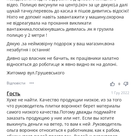
відео. Полицю висунули на центр,(хоч за це дякую),а далі
шукай тачку,перевозь до каси,а я пішов дивитись відосікі!
Ніхто не допоміг навіть завантажити у машину,охорона
не відреагувала на прохання викликати
вантажника,посміхнувшись дивилась ,як я грузила
полицю у 2 метри !
Дякую ,за неймовірну подорож у ваш магазин,вона
незабутня і остання!
Дивно що власник не бачить, як працівники халатно
відносяться до роботи,це ж явно видно як на долоні.
Житомир вул.Грушевського
Відповісти
•••
thumb_up
thumb_down
0
Гость
1 Гру 2022
Хуже не найти. Качество продукции низкое, из за того
что руководитель плитки воронюкт берет материалы
самого низкого качества.Потому дважды подумайте
заказать продукцию у ние или нет. Если вы хотите
выкинуть деньги на ветер, то вам к ней .Руководитель
ольга воронюк относиться к работникам, как к рабом,