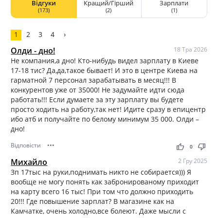
Відгуки
Кращий/Гірший
Зарплати
(173)
(2)
(1)
1
2
3
4
›
Олди - дно!
18 Тра 2026
Не компания,а дно! Кто-нибудь видел зарплату в Киеве
17-18 тис? Да,да,такое бывает! И это в центре Киева на
гарматной 7 персонал зарабатывать в месяц!!! В
конкурентов уже от 35000! Не задумайте идти сюда
работать!!! Если думаете за эту зарплату вы будете
просто ходить на работу,так нет! Идите сразу в епицентр
ибо атб и получайте по белому минимум 35 000. Олди –
дно!
Відповісти
•••
thumb_up
thumb_down
0
Михайло
2 Гру 2025
Зп 17тыс на руки,поднимать никто не собирается))) Я
вообще не могу понять как забронированому приходит
на карту всего 16 тыс! При том что должно приходить
20!!! Где повышение зарплат? В магазине как на
Камчатке, очень холодно,все болеют. Даже мысли с