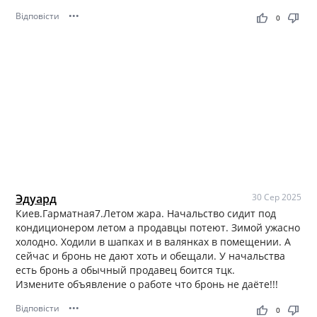
Відповісти
•••
thumb_up
thumb_down
0
Эдуард
30 Сер 2025
Киев.Гарматная7.Летом жара. Начальство сидит под
кондиционером летом а продавцы потеют. Зимой ужасно
холодно. Ходили в шапках и в валянках в помещении. А
сейчас и бронь не дают хоть и обещали. У начальства
есть бронь а обычный продавец боится тцк.
Измените объявление о работе что бронь не даёте!!!
Відповісти
•••
thumb_up
thumb_down
0