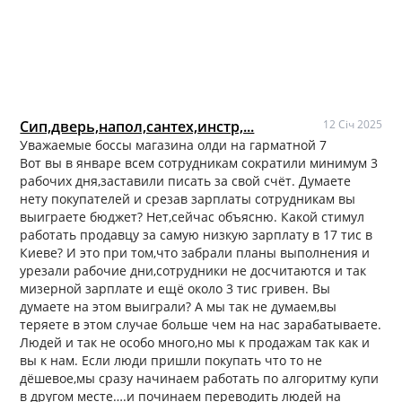
Сип,дверь,напол,сантех,инстр,...
12 Січ 2025
Уважаемые боссы магазина олди на гарматной 7
Вот вы в январе всем сотрудникам сократили минимум 3
рабочих дня,заставили писать за свой счёт. Думаете
нету покупателей и срезав зарплаты сотрудникам вы
выиграете бюджет? Нет,сейчас объясню. Какой стимул
работать продавцу за самую низкую зарплату в 17 тис в
Киеве? И это при том,что забрали планы выполнения и
урезали рабочие дни,сотрудники не досчитаются и так
мизерной зарплате и ещё около 3 тис гривен. Вы
думаете на этом выиграли? А мы так не думаем,вы
теряете в этом случае больше чем на нас зарабатываете.
Людей и так не особо много,но мы к продажам так как и
вы к нам. Если люди пришли покупать что то не
дёшевое,мы сразу начинаем работать по алгоритму купи
в другом месте….и починаем переводить людей на