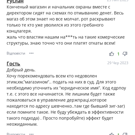
Руслан
Конченый магазин и начальник охраны вместе с
директором сидят на схемах по отмыванию денег. Весь
магаз об этом знает но все молчат, рот раскрывают
только те кто уже уволился из этого гребаного
концлагеря.
жаль что властям нашим на***ть на такие комерческие
структуры, знаю точно что они платят откаты всем!
Відповісти
•••
thumb_up
thumb_down
1
Гость
29 Чер 2023
Добрый день.
Хочу порекомендовать всем кто недоволен
этим,хм,”магазином”.. подать на них в суд. Для этого
необходимо уточнить их “юридическое имя”. Код едрпоу
т.е. с этого все начинается. Не лишним будет также
пожаловаться в управление держпраці,которое
находится по адресу шевченко..там где бывший зиг-заг)
если помните такое. Не буду убеждать в эффективности
такого подхода) . Просто попробуйте) эффект будет
неожиданным.
Відповісти
•••
thumb_up
thumb_down
1