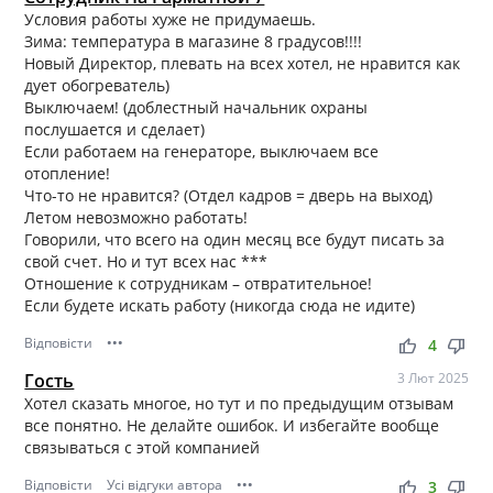
Условия работы хуже не придумаешь.
Зима: температура в магазине 8 градусов!!!!
Новый Директор, плевать на всех хотел, не нравится как
дует обогреватель)
Выключаем! (доблестный начальник охраны
послушается и сделает)
Если работаем на генераторе, выключаем все
отопление!
Что-то не нравится? (Отдел кадров = дверь на выход)
Летом невозможно работать!
Говорили, что всего на один месяц все будут писать за
свой счет. Но и тут всех нас ***
Отношение к сотрудникам – отвратительное!
Если будете искать работу (никогда сюда не идите)
Відповісти
•••
thumb_up
thumb_down
4
Гость
3 Лют 2025
Хотел сказать многое, но тут и по предыдущим отзывам
все понятно. Не делайте ошибок. И избегайте вообще
связываться с этой компанией
Відповісти
Усі відгуки автора
•••
thumb_up
thumb_down
3