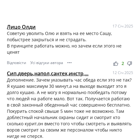
Лицо Олди
17 Січ 2025
Советую уволить Олю и взять на ее место Сашу,
побыстрее закрыться и не страдать.
В принципе работать можно, но зачем если этого не
ценят
Відповісти
Усі відгуки автора
•••
thumb_up
thumb_down
2
Сип,дверь,напол,сантех,инстр,...
12 Січ 2025
Дополнение. Зачем указывать час обеда если это не так?
Я кушаю максимум 30 минут,а на выходе выходит это я
долго кушаю. А не могу я нормально пообедать потому
что людей на работе мало. Вот так. Получается работаю
в свой законный обеденный час совершенно бесплатно.
Покурить спокой свыше 5 мин тоже не возможно. Там
доблестный начальник охраны сидит и смотрит кто
сколько курит,он вместо того чтобы смотреть и выявлять
воров смотрит за своим же персоналом чтобы никто
нигде не сперся.