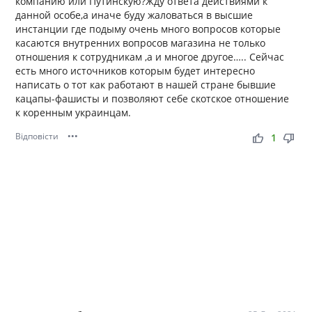
компанию или Путинскую?Жду ответа действиями к
данной особе,а иначе буду жаловаться в высшие
инстанции где подыму очень много вопросов которые
касаются внутренних вопросов магазина не только
отношения к сотрудникам ,а и многое другое….. Сейчас
есть много источников которым будет интересно
написать о тот как работают в нашей стране бывшие
кацапы-фашисты и позволяют себе скотское отношение
к коренным украинцам.
Відповісти
•••
thumb_up
thumb_down
1