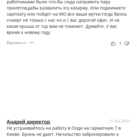
работниками были что-бы сюда направить пару
прилетов,дабы развалить эту казарму. Или поднимаете
зарплату или пойдет на МО все ваши мутки,тогда бронь
снимут не только с нас но и с вас дорогой офис. И не
какая крыша от тцк вам не поможет. Думайте. У вас
время к новому году.
Відповісти
•••
thumb_up
thumb_down
1
Андрей директор
15 Лис 2025
Не устраивайтесь на работу в Олди на гарматную 7 в
Киеве. Бронь не дают. Начальство забронировали а