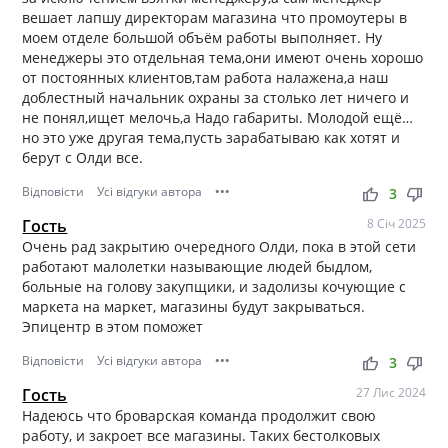
вешает лапшу директорам магазина что промоутеры в
моем отделе большой объём работы выполняет. Ну
менеджеры это отдельная тема,они имеют очень хорошо
от постоянных клиентов,там работа налажена,а наш
доблестный начальник охраны за столько лет ничего и
не понял,ищет мелочь,а Надо габариты. Молодой ещё…
но это уже другая тема,пусть зарабатываю как хотят и
берут с Олди все.
Відповісти
Усі відгуки автора
•••
thumb_up
thumb_down
3
Гость
8 Січ 2025
Очень рад закрытию очередного Олди, пока в этой сети
работают малолетки называющие людей быдлом,
больные на голову закупщики, и задолизы кочующие с
маркета на маркет, магазины будут закрываться.
Эпицентр в этом поможет
Відповісти
Усі відгуки автора
•••
thumb_up
thumb_down
3
Гость
27 Лис 2024
Надеюсь что броварская команда продолжит свою
работу, и закроет все магазины. Таких бестолковых