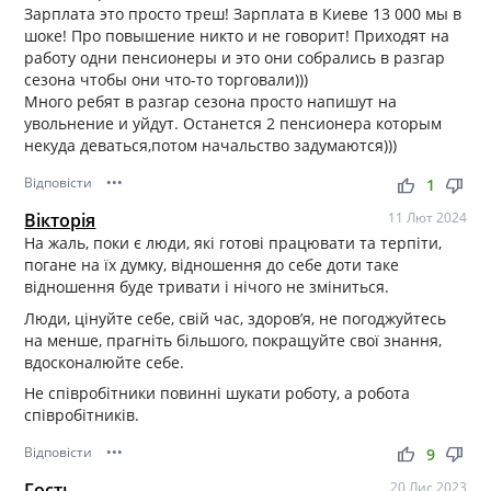
Зарплата это просто треш! Зарплата в Киеве 13 000 мы в
шоке! Про повышение никто и не говорит! Приходят на
работу одни пенсионеры и это они собрались в разгар
сезона чтобы они что-то торговали)))
Много ребят в разгар сезона просто напишут на
увольнение и уйдут. Останется 2 пенсионера которым
некуда деваться,потом начальство задумаются)))
Відповісти
•••
thumb_up
thumb_down
1
Вікторія
11 Лют 2024
На жаль, поки є люди, які готові працювати та терпіти,
погане на їх думку, відношення до себе доти таке
відношення буде тривати і нічого не зміниться.
Люди, цінуйте себе, свій час, здоров’я, не погоджуйтесь
на менше, прагніть більшого, покращуйте свої знання,
вдосконалюйте себе.
Не співробітники повинні шукати роботу, а робота
співробітників.
Відповісти
•••
thumb_up
thumb_down
9
Гость
20 Лис 2023