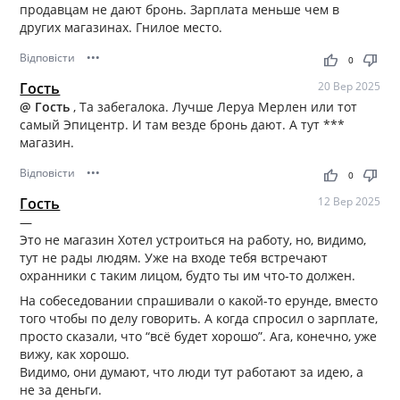
продавцам не дают бронь. Зарплата меньше чем в
других магазинах. Гнилое место.
Відповісти
•••
thumb_up
thumb_down
0
Гость
20 Вер 2025
@ Гость
, Та забегалока. Лучше Леруа Мерлен или тот
самый Эпицентр. И там везде бронь дают. А тут ***
магазин.
Відповісти
•••
thumb_up
thumb_down
0
Гость
12 Вер 2025
—
Это не магазин Хотел устроиться на работу, но, видимо,
тут не рады людям. Уже на входе тебя встречают
охранники с таким лицом, будто ты им что-то должен.
На собеседовании спрашивали о какой-то ерунде, вместо
того чтобы по делу говорить. А когда спросил о зарплате,
просто сказали, что “всё будет хорошо”. Ага, конечно, уже
вижу, как хорошо.
Видимо, они думают, что люди тут работают за идею, а
не за деньги.