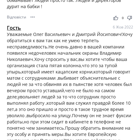
обманывает людей просто так. Людей и директоров
дурит на бабки !
Відповісти
•••
thumb_up
thumb_down
0
Гость
6 Жов 2022
Уважаемые Олег Васильевич и Дмитрий Йосипович!Хочу
обратиться к вам так как не умею терпеть
несправедливость.Не очень давно в вашей компании
появился недочеловек начальник охраны Владимир
Николаевич.Хочу спросить у вас,вы хотите чтобы ваша
организация стала пятая колонна,что это за тупой
упырь,который имеет кацапские корни,который говорит
матом с сотрудниками ,выбивает объяснительные с
людей не за что обвиняя их в пьянстве хотя человек был
вечером просто уставший,чего не было на самом
деле,увольняет людей за то что сотрудник просто
выполнял работу ,который вам служил правдой более 10
лет,а это оно пришло и просто в такое трудное время
уволило ,выбросило на улицу.Почему он не знает фуксии
работы,но при этом сидит в кабинете в телефоне не
понятно чем занимаетесь.Прошу обратить внимание на
эту особу и принять меры.Вы хотите Европейскую