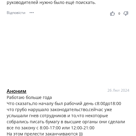
руководителей нужно было ещё поискать.
Відповісти
•••
thumb_up
thumb_down
0
Аноним
26 Лют 2024
Работаю больше года
Что сказать,по началу был рабочий день с8:00до18:00
что грубо нарушало законодательство,сейчас уже
услышали гнев сотрудников и то,что некоторые
собрались писать бумагу в высшие органы они сделали
все по закону с 8:00-17:00 или 12:00-21:00
На этом прелести заканчиваются )))