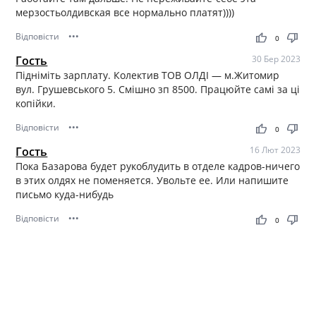
мерзостьолдивская все нормально платят))))
Відповісти
•••
thumb_up
thumb_down
0
Гость
30 Бер 2023
Підніміть зарплату. Колектив ТОВ ОЛДІ — м.Житомир
вул. Грушевського 5. Смішно зп 8500. Працюйте самі за ці
копійки.
Відповісти
•••
thumb_up
thumb_down
0
Гость
16 Лют 2023
Пока Базарова будет рукоблудить в отделе кадров-ничего
в этих олдях не поменяется. Увольте ее. Или напишите
письмо куда-нибудь
Відповісти
•••
thumb_up
thumb_down
0