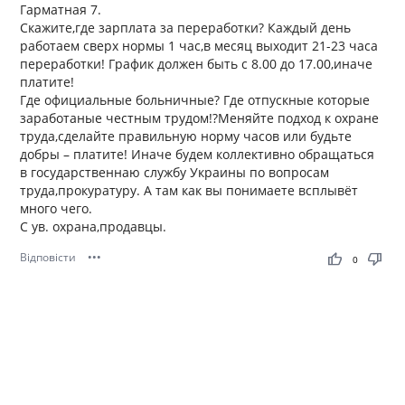
Гарматная 7.
Скажите,где зарплата за переработки? Каждый день
работаем сверх нормы 1 час,в месяц выходит 21-23 часа
переработки! График должен быть с 8.00 до 17.00,иначе
платите!
Где официальные больничные? Где отпускные которые
заработаные честным трудом!?Меняйте подход к охране
труда,сделайте правильную норму часов или будьте
добры – платите! Иначе будем коллективно обращаться
в государственнаю службу Украины по вопросам
труда,прокуратуру. А там как вы понимаете всплывёт
много чего.
С ув. охрана,продавцы.
Відповісти
•••
thumb_up
thumb_down
0