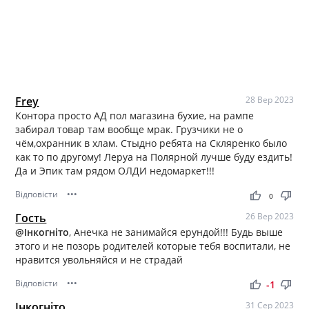
Frey
28 Вер 2023
Контора просто АД пол магазина бухие, на рампе
забирал товар там вообще мрак. Грузчики не о
чём,охранник в хлам. Стыдно ребята на Скляренко было
как то по другому! Леруа на Полярной лучше буду ездить!
Да и Эпик там рядом ОЛДИ недомаркет!!!
Відповісти
•••
thumb_up
thumb_down
0
Гость
26 Вер 2023
@Інкогніто
, Анечка не занимайся ерундой!!! Будь выше
этого и не позорь родителей которые тебя воспитали, не
нравится увольняйся и не страдай
Відповісти
•••
thumb_up
thumb_down
-1
Інкогніто
31 Сер 2023