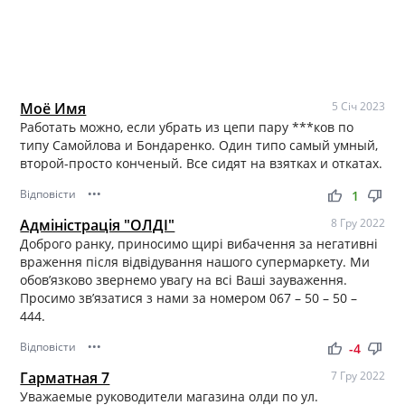
Моё Имя
5 Січ 2023
Работать можно, если убрать из цепи пару ***ков по
типу Самойлова и Бондаренко. Один типо самый умный,
второй-просто конченый. Все сидят на взятках и откатах.
Відповісти
•••
thumb_up
thumb_down
1
Адміністрація "ОЛДІ"
8 Гру 2022
Доброго ранку, приносимо щирі вибачення за негативні
враження після відвідування нашого супермаркету. Ми
обов’язково звернемо увагу на всі Ваші зауваження.
Просимо зв’язатися з нами за номером 067 – 50 – 50 –
444.
Відповісти
•••
thumb_up
thumb_down
-4
Гарматная 7
7 Гру 2022
Уважаемые руководители магазина олди по ул.