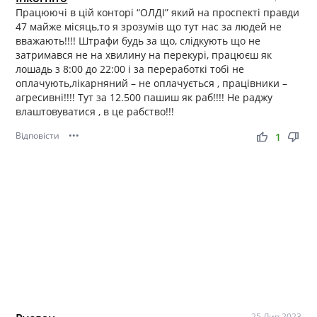
Працюючі в цій конторі “ОЛДІ” який на проспекті правди
47 майже місяць,то я зрозумів що тут нас за людей не
вважають!!!! Штрафи будь за що, слідкують що не
затримався не на хвилину на перекурі, працюєш як
лошадь з 8:00 до 22:00 і за переработкі тобі не
оплачують,лікарняний – не оплачується , працівники –
агресивні!!!! Тут за 12.500 пашиш як раб!!!! Не раджу
влаштовуватися , в це рабство!!!
Відповісти
•••
thumb_up
thumb_down
1
25 Лип 2023