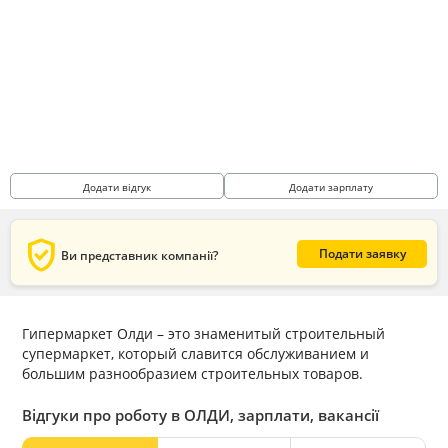
Додати відгук
Додати зарплату
verified_user
Подати заявку
Ви представник компанії?
Гипермаркет Олди – это знаменитый строительный
супермаркет, который славится обслуживанием и
большим разнообразием строительных товаров.
Відгуки про роботу в ОЛДИ, зарплати, вакансії