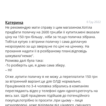
Катерина
6 Гру 2022
Не рекомендую мати справу з цим магазином.Хотіла
придбати поличку на 2600 грн,аби її купити,мені вказали
ціну на 150 грн більшу , ніби за те,що поличка зібрана.
Тобто,я купую з вітрини поличку і сама доплачую
незрозуміло за що зверху,не по ціні на ціннику. На
прохання надати її в розібраному плані,відповідь
шокувала”немає”.
Розмова далі була така:
-То розберіть цю, я дома сама зберу.
– Ні!
Отже ,купити поличку я не можу ,а переплатити 150 грн
за вітринний варіант,це для ОЛДІ нормально.
Працівників по 3-4 чоловіка зібрались в компаніях
переглядають відео у телефоні один одного,регочуть на
весь зал. Щоб працівник підійшов до потенційного
покупця,потрібно їх просити ,при цьому – лиця
незадоволені, адже відірвали від цікавого ,смішного