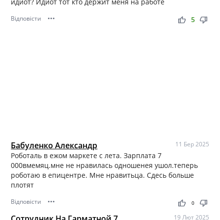
идиот? Идиот тот кто держит меня на работе
Відповісти
•••
thumb_up
thumb_down
5
Бабуленко Александр
11 Бер 2025
Роботаль в ежом маркете с лета. Зарплата 7
000вмемяц.мне не нравилась одношенея ушол.теперь
роботаю в епицентре. Мне нравитьца. Сдесь больше
плотят
Відповісти
•••
thumb_up
thumb_down
0
Сотрудник На Гарматной 7
19 Лют 2025