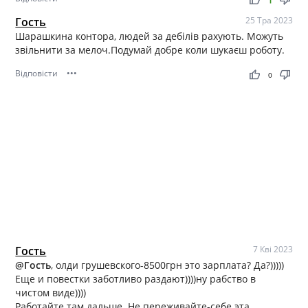
Гость
25 Тра 2023
Шарашкина контора, людей за дебілів рахують. Можуть
звільнити за мелоч.Подумай добре коли шукаєш роботу.
Відповісти
•••
thumb_up
thumb_down
0
Гость
7 Кві 2023
@Гость
, олди грушевского-8500грн это зарплата? Да?)))))
Еще и повестки заботливо раздают))))ну рабство в
чистом виде))))
Работайте там дальше. Не переживайте-себе эта