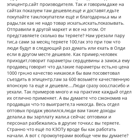
эпицентр,сайт производителя. Так и говорим,даже на
сайтах показуем там дешевле,ещё и доставят,едьте
покупайте там,покупатели ещё и благодарны,а мы и
рады,так как не надо товар искать,искать,показывать.
Отправили в другой маркет и все на этом. От
представляете сколько вы теряете? Нам урезали пару
тис,а сами за месяц теряете 100,так это при том что
люди будут в следующий раз думать или ехать в Олди
если в другом месте дешевле. Как пример,человек
приходит,говорит параметры сердцевины а замок,а ему
продавец говорит что да,такие параметры есть,но цена
1000 грн,но качество никакое,я бы вам посоветовал
съездить в эпицентр,там за 600 возьмёте качественную
японскую та ещё и дешевле….Люди сразу ооо,спасибо и
уехали. Так примеров много и на практике каждый отдел
их отлично применяет. А вы думаете что сэкономив на
продавцах что-то выиграете,та никогда. Весь отдел
оптовых продаж уволился,люди вам такие доходы
делали,а вы зарплату жали,а сейчас оптовики и
персонал разбежались в другие точки,с вы теряете.
Странно что ещё по КЗОТу вроде бы как работать
начали. А вот с промоутерами вообще чем вы думаете?