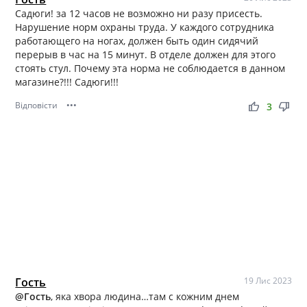
Садюги! за 12 часов не возможно ни разу присесть.
Нарушение норм охраны труда. У каждого сотрудника
работающего на ногах, должен быть один сидячий
перерыв в час на 15 минут. В отделе должен для этого
стоять стул. Почему эта норма не соблюдается в данном
магазине?!!! Садюги!!!
Відповісти
•••
thumb_up
thumb_down
3
Гость
19 Лис 2023
@Гость
, яка хвора людина…там с кожним днем