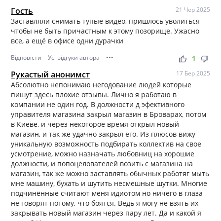
Гость
21 Чер 2025
Заставляли снимать тупые видео, пришлось уволиться
чтобы не быть причастным к этому позорище. Ужасно
все, а ещё в офисе одни дурачки
Відповісти
Усі відгуки автора
•••
thumb_up
thumb_down
1
Рукастый анонимст
17 Бер 2025
Абсолютно непонимаю негодование людей которые
пишут здесь плохие отзывы. Лично я работаю в
компании не один год. В должности д эфективного
управителя магазина закрыл магазин в Броварах, потом
в Киеве, и через некоторое время открыл новый
магазин, и так же удачно закрыл его. Из плюсов вижу
уникальную возможность подбирать коллектив на свое
усмотрение, можно назначать любовниц на хорошие
должности, и попоцелователей возить с магазина на
магазин, так же можно заставлять обычных работяг мыть
мне машину, бухать и шутить несмешные шутки. Многие
подчинённые считают меня идиотом но ничего в глаза
не говорят потому, что боятся. Ведь я могу не взять их
закрывать новый магазин через пару лет. Да и какой я