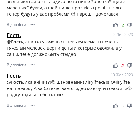
звільняються різні люди, а воно пише *анечка* щей з
маленької букви, а щей пише про якісь гроші…нічого…
тепер будуть у вас проблеми 😅 нарешті дочекався
Відповісти
•••
thumb_up
thumb_down
2
Гость
2 Лис 2023
@Гость
, аничка угомонысь невыкупаема, ты очень
тяжелый человек, верни деньги которые одолжила у
саши, тебе должно быть стыдно
Відповісти
•••
thumb_up
thumb_down
-2
Гость
10 Жов 2023
@Гость
, яка анічка?!🤔 шановна(ий) лікуйтесь!!! Очікуйте
на провірку!А за батьків, вам стидно має бути говорити😡
раджу ходити і обертатися
Відповісти
•••
thumb_up
thumb_down
0