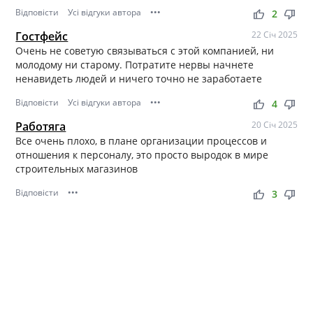
Відповісти
Усі відгуки автора
•••
thumb_up
thumb_down
2
Гостфейс
22 Січ 2025
Очень не советую связываться с этой компанией, ни
молодому ни старому. Потратите нервы начнете
ненавидеть людей и ничего точно не заработаете
Відповісти
Усі відгуки автора
•••
thumb_up
thumb_down
4
Работяга
20 Січ 2025
Все очень плохо, в плане организации процессов и
отношения к персоналу, это просто выродок в мире
строительных магазинов
Відповісти
•••
thumb_up
thumb_down
3