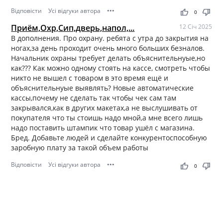
Відповісти
Усі відгуки автора
•••
thumb_up
thumb_down
0
Приём,Охр,Сип,дверь,напол,...
12 Січ 2025
В дополнения. Про охрану. ребята с утра до закрытия на
ногах,за день проходит очень много больших безналов.
Начальник охраны требует делать объяснительнуые,но
как??? Как можно одному стоять на кассе, смотреть чтобы
никто не вышел с товаром в это время ещё и
объяснительнуые выявлять? Новые автоматические
кассы,почему не сделать так чтобы чек сам там
закрывался,как в других макетах,а не выслушивать от
покупателя что ты стоишь надо мной,а мне всего лишь
надо поставить штампик что товар ушёл с магазина.
Бред. Добавьте людей и сделайте конкурентоспособную
заробную плату за такой объем работы
Відповісти
Усі відгуки автора
•••
thumb_up
thumb_down
0