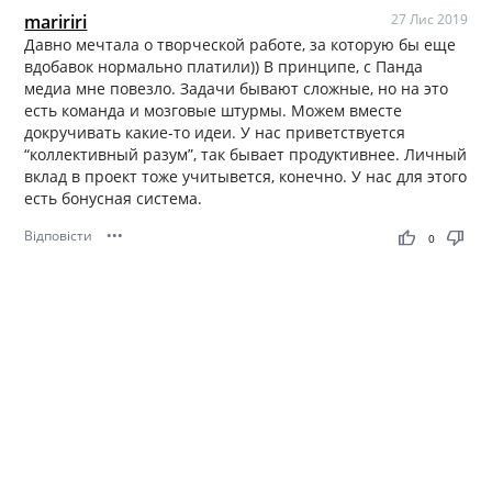
maririri
27 Лис 2019
Давно мечтала о творческой работе, за которую бы еще
вдобавок нормально платили)) В принципе, с Панда
медиа мне повезло. Задачи бывают сложные, но на это
есть команда и мозговые штурмы. Можем вместе
докручивать какие-то идеи. У нас приветствуется
“коллективный разум”, так бывает продуктивнее. Личный
вклад в проект тоже учитывется, конечно. У нас для этого
есть бонусная система.
Відповісти
•••
thumb_up
thumb_down
0