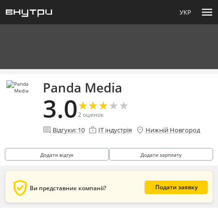
menu
УКР
Panda Media
3.0
★
★
★
★
★
★
★
★
★
★
2
оценок
comment
enterprise
location_on
Відгуки:
10
IT індустрія
Нижній Новгород
Додати відгук
Додати зарплату
verified_user
Подати заявку
Ви представник компанії?