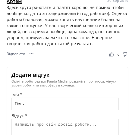
Артём
26 Вер 2019
Здесь круто работать и платят хорошо, не помню чтобы
вообще когда-то зп задерживали (я год работаю). Оценка
работы балловая, можно копить внутренние баллы на
какие-то покупки. У нас творческий коллектив хороших
людей, не ссоримся вообще, одна команда, постоянно
угораем, придумываем что-то классное. Наверное
творческая работа дает такой результат.
Відповісти
•••
thumb_up
thumb_down
0
Додати відгук
Оцініть роботодавця Panda Media: розкажіть про плюси, мінуси,
умови роботи та атмосферу в команді.
Ім'я *
Відгук *