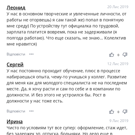
Леонид
20 Лис 2019
У нас в основном творческие и увлеченные личности, от
работы не оторвешь) я сам такой же) попал в понятную
мне среду) По устройству тут официалка по трудовой,
зарплата платится вовремя, пока не задерживали (я
полгода работаю). Что еще сказать, не знаю… Колелктив
мне нравится)
Відповісти
•••
thumb_up
thumb_down
0
Сергей
12 Лис 2019
У нас постоянно проходит обучение, плюс в процессе
набираешься опыта, чему-то учишься у коллег. Развитие
для меня как для молодого специалиста не на последнем
месте. Да, я хочу расти и сам по себе и в компании по
должности. И без этого не устроился бы. Рост в
должности у нас тоже есть.
Відповісти
•••
thumb_up
thumb_down
0
Ирина
9 Лис 2019
Чисто по условиям тут все супер: оформление, стаж идет,
без задержек зп, отпуска, больняки. Но дело еще в