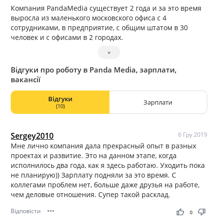
Компания PandaMedia существует 2 года и за это время
выросла из маленького московского офиса с 4
сотрудниками, в предприятие, с общим штатом в 30
человек и с офисами в 2 городах.
˅
Відгуки про роботу в Panda Media, зарплати,
вакансії
Відгуки
Зарплати
(10)
Sergey2010
6 Гру 2019
Мне лично компания дала прекрасный опыт в разных
проектах и развитие. Это на данном этапе, когда
исполнилось два года, как я здесь работаю. Уходить пока
не планирую)) Зарплату подняли за это время. С
коллегами проблем нет, больше даже друзья на работе,
чем деловые отношения. Супер такой расклад.
Відповісти
•••
thumb_up
thumb_down
0