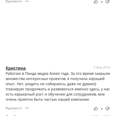
Відповісти
•••
thumb_up
thumb_down
0
Кристина
5 Жов 2019
Работаю в Панда медиа более года. За это время закрыли
множество интересных проектов, я получила хороший
опыт. Нет, уходить не собираюсь, даже не думаю))
планирую продолжать и развиваться именно здесь, у нас
есть карьерный рост и обучение для сотрудников, мне
очень приятно быть частью нашей компании.
Відповісти
•••
thumb_up
thumb_down
0