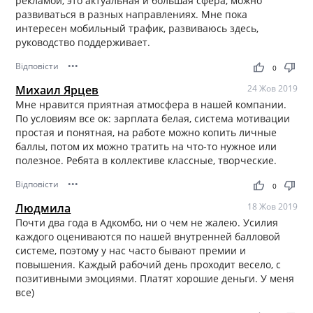
рекламой, это актуальная и большая сфера, можно
развиваться в разных направлениях. Мне пока
интересен мобильный трафик, развиваюсь здесь,
руководство поддерживает.
Відповісти
•••
thumb_up
thumb_down
0
Михаил Ярцев
24 Жов 2019
Мне нравится приятная атмосфера в нашей компании.
По условиям все ок: зарплата белая, система мотивации
простая и понятная, на работе можно копить личные
баллы, потом их можно тратить на что-то нужное или
полезное. Ребята в коллективе классные, творческие.
Відповісти
•••
thumb_up
thumb_down
0
Людмила
18 Жов 2019
Почти два года в Адкомбо, ни о чем не жалею. Усилия
каждого оцениваются по нашей внутренней балловой
системе, поэтому у нас часто бывают премии и
повышения. Каждый рабочий день проходит весело, с
позитивными эмоциями. Платят хорошие деньги. У меня
все)