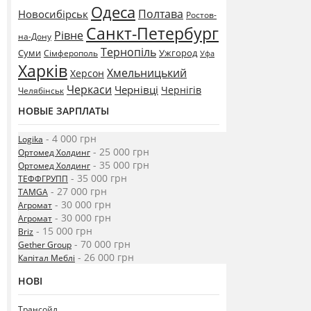
Одеса
Полтава
Новосибірськ
Ростов-
Санкт-Петербург
Рівне
на-Дону
Тернопіль
Суми
Ужгород
Сімферополь
Уфа
Харків
Хмельницький
Херсон
Черкаси
Чернівці
Чернігів
Челябінськ
НОВЫЕ ЗАРПЛАТЫ
- 4 000 грн
Logika
- 25 000 грн
Ортомед Холдинг
- 35 000 грн
Ортомед Холдинг
- 35 000 грн
ТЕФФГРУПП
- 27 000 грн
TAMGA
- 30 000 грн
Агромат
- 30 000 грн
Агромат
- 15 000 грн
Briz
- 70 000 грн
Gether Group
- 26 000 грн
Капітал Меблі
НОВІ
Трансойл