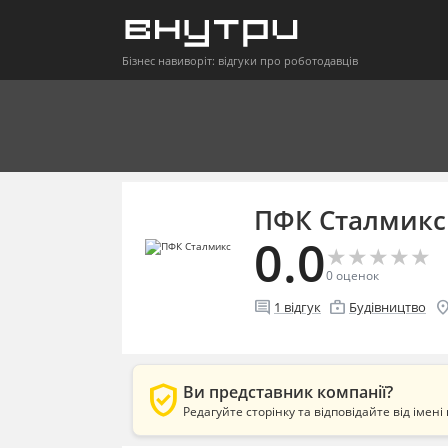
Бізнес навиворіт: відгуки про роботодавців
ПФК Сталмикс
0.0
★
★
★
★
★
★
★
★
★
★
0
оценок
comment
enterprise
location
1
відгук
Будівництво
verified_user
Ви представник компанії?
Редагуйте сторінку та відповідайте від імені 