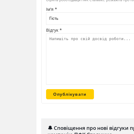
Ім'я *
Відгук *
🔔 Сповіщення про нові відгуки п