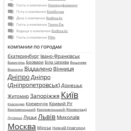
Гость о компании
Укрлендфарминг
Гість о компании
Копійочка
Діна о компании
Koditsa.kz
Гость о компании
Техно Ёж
Кодица о компании
Koditsa.kz
Гость о компании
Fillin
КОМПАНИИ ПО ГОРОДАМ
Єкатеринбург
Івано-Франківськ
Бровари
Біла Церква
Бориспіль
Вишневе
Віддалено
Вінниця
Воронеж
Дніпро
Дніпро
(Дніпропетровськ)
Донецьк
Київ
Запоріжжя
Житомир
Кривий Ріг
Кременчук
Краснодар
Кропивницький
Кропивницький (Кіровоград)
Львів
Миколаїв
Луцьк
Луганськ
Москва
Мінськ
Нижній Новгород