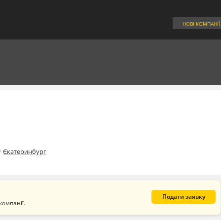
НОВІ КОМПАНІЇ
_on
Єкатеринбург
Подати заявку
компанії.