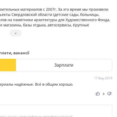
оительных материалов с 2007г. За это время мы произвели
екты Свердловской области (детские сады, больницы,
алов на памятники архитектуры для Художественного Фонда,
е магазины, базы отдыха, автосервисы, Крупные
˅
плати, вакансії
Зарплати
17 Вер 2019
териалы надёжные. Всё в общем хорошо.
thumb_up
thumb_down
0
юси, мінуси, умови роботи та атмосферу в команді.