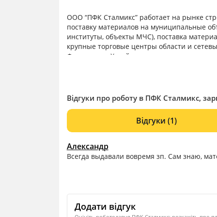
ООО “ПФК Сталмикс” работает на рынке стр
поставку материалов на муниципальные объ
институты, объекты МЧС), поставка матери
крупные торговые центры области и сетевы
Фермерские Хозяйства.
Відгуки про роботу в ПФК Сталмикс, зар
Відгуки
(1)
Александр
Всегда выдавали вовремя зп. Сам знаю, ма
Додати відгук
Оцініть роботодавця ПФК Сталмикс: розкажіть про пл