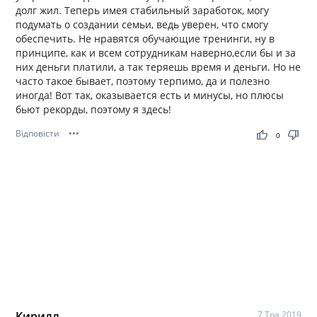
долг жил. Теперь имея стабильный заработок, могу
подумать о создании семьи, ведь уверен, что смогу
обеспечить. Не нравятся обучающие тренинги, ну в
принципе, как и всем сотрудникам наверно,если бы и за
них деньги платили, а так теряешь время и деньги. Но не
часто такое бывает, поэтому терпимо, да и полезно
иногда! Вот так, оказывается есть и минусы, но плюсы
бьют рекорды, поэтому я здесь!
Відповісти
•••
thumb_up
thumb_down
0
Кирилл
7 Тра 2019