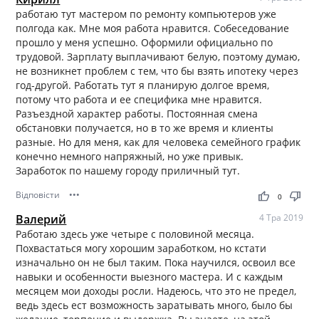
работаю тут мастером по ремонту компьютеров уже
полгода как. Мне моя работа нравится. Собеседование
прошло у меня успешно. Оформили официально по
трудовой. Зарплату выплачивают белую, поэтому думаю,
не возникнет проблем с тем, что бы взять ипотеку через
год-другой. Работать тут я планирую долгое время,
потому что работа и ее специфика мне нравится.
Разъездной характер работы. Постоянная смена
обстановки получается, но в то же время и клиенты
разные. Но для меня, как для человека семейного график
конечно немного напряжный, но уже привык.
Заработок по нашему городу приличный тут.
Відповісти
•••
thumb_up
thumb_down
0
Валерий
4 Тра 2019
Работаю здесь уже четыре с половиной месяца.
Похвастаться могу хорошим заработком, но кстати
изначально он не был таким. Пока научился, освоил все
навыки и особенности выезного мастера. И с каждым
месяцем мои доходы росли. Надеюсь, что это не предел,
ведь здесь ест возможность заратывать много, было бы