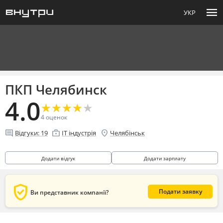
menu
УКР
ПКП Челябинск
4.0
★
★
★
★
★
★
★
★
★
★
4
оценок
comment
enterprise
location_on
Відгуки:
19
IT індустрія
Челябінськ
Додати відгук
Додати зарплату
verified_user
Подати заявку
Ви представник компанії?