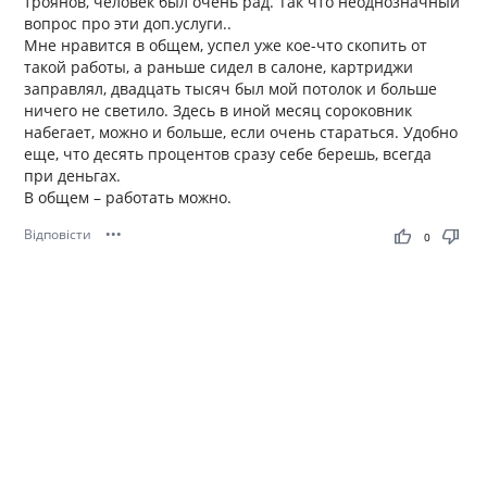
троянов, человек был очень рад. Так что неоднозначный
вопрос про эти доп.услуги..
Мне нравится в общем, успел уже кое-что скопить от
такой работы, а раньше сидел в салоне, картриджи
заправлял, двадцать тысяч был мой потолок и больше
ничего не светило. Здесь в иной месяц сороковник
набегает, можно и больше, если очень стараться. Удобно
еще, что десять процентов сразу себе берешь, всегда
при деньгах.
В общем – работать можно.
Відповісти
•••
thumb_up
thumb_down
0