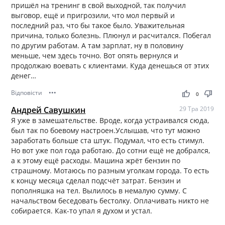
пришёл на тренинг в свой выходной, так получил
выговор, ещё и пригрозили, что мол первый и
последний раз, что бы такое было. Уважительная
причина, только болезнь. Плюнул и расчитался. Побегал
по другим работам. А там зарплат, ну в половину
меньше, чем здесь точно. Вот опять вернулся и
продолжаю воевать с клиентами. Куда денешься от этих
денег…
Відповісти
•••
thumb_up
thumb_down
0
Андрей Савушкин
29 Тра 2019
Я уже в замешательстве. Вроде, когда устраивался сюда,
был так по боевому настроен.Услышав, что тут можно
заработать больше ста штук. Подумал, что есть стимул.
Но вот уже пол года работаю. До сотни ещё не добрался,
а к этому ещё расходы. Машина жрёт бензин по
страшному. Мотаюсь по разным уголкам города. То есть
к концу месяца сделал подсчёт затрат. Бензин и
пополняшка на тел. Вылилось в немалую сумму. С
начальством беседовать бестолку. Оплачивать никто не
собирается. Как-то упал я духом и устал.