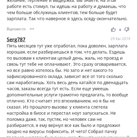
желание, терпение и выдержка. Вы знаете, на этой
работе есть стимул, ты идёшь на работу и думаешь, что
чем больше обслужишь клиентов, тем больше будет
зарплата. Так что наверное я здесь осяду окончательно.
Відповісти
•••
thumb_up
thumb_down
0
Serg787
29 Кві 2019
Пять месяцев тут уже отработал, пока доволен, зарплата
хорошая, если разбираешься в том, что делать. Ездишь
по вызовам к клиентам целый день, жаль, но проезд и
связь тут тебе не оплачивают. Это сразу оговаривается,
но все равно хотелось бы. Но зато и нет какого-то
зафиксированного оклада, зависит всё от того сколько
сам наработаешь. Хоть весь день катайся по двенадцать
часов, заказы всегда тут есть. Если еще умеешь
дополнительные услуги грамотно предлагать, то вообще
отлично. Кто считает это втюхиванием, но я бы не
сказал. Из прошлого вызова: у клиента слетела
настройка в биосе и перестал ноут запускаться. Не
поломка даже, так, пустяк, но человек сам не
разбирается, я ему вернул все как было и предложил
заодно на вирусы пофиксить. И чего? Собрал пачку