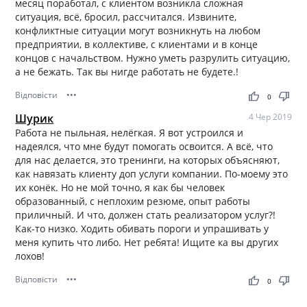
месяц поработал, с клиентом возникла сложная
ситуация, всё, бросил, рассчитался. Извините,
конфликтные ситуации могут возникнуть на любом
предприятии, в коллективе, с клиентами и в конце
концов с начальством. Нужно уметь разрулить ситуацию,
а не бежать. Так вы нигде работать не будете.!
Відповісти
•••
thumb_up
thumb_down
0
Шурик
4 Чер 2019
Работа не пыльная, нелёгкая. Я вот устроился и
надеялся, что мне будут помогать освоится. А всё, что
для нас делается, это тренинги, на которых объясняют,
как навязать клиенту доп услуги компании. По-моему это
их конёк. Но не мой точно, я как бы человек
образованный, с неплохим резюме, опыт работы
приличный. И что, должен стать реализатором услуг?!
Как-то низко. Ходить обивать пороги и упрашивать у
меня купить что либо. Нет ребята! Ищите ка вы других
лохов!
Відповісти
•••
thumb_up
thumb_down
0