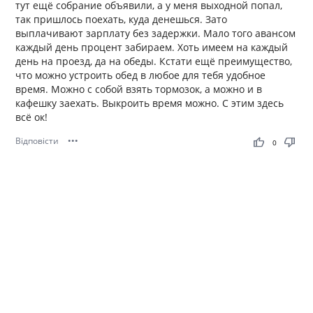
тут ещё собрание объявили, а у меня выходной попал,
так пришлось поехать, куда денешься. Зато
выплачивают зарплату без задержки. Мало того авансом
каждый день процент забираем. Хоть имеем на каждый
день на проезд, да на обеды. Кстати ещё преимущество,
что можно устроить обед в любое для тебя удобное
время. Можно с собой взять тормозок, а можно и в
кафешку заехать. Выкроить время можно. С этим здесь
всё ок!
Відповісти
•••
thumb_up
thumb_down
0