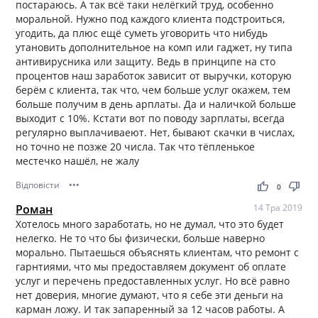
постараюсь. А так всё таки нелёгкий труд, особенно
моральной. Нужно под каждого клиента подстроиться,
угодить, да плюс ещё суметь уговорить что нибудь
утановить дополнительное на комп или гаджет, ну типа
антивирусника или защиту. Ведь в принципе на сто
процентов наш заработок зависит от выручки, которую
берём с клиента, так что, чем больше услуг окажем, тем
больше получим в день арплаты. Да и наличкой больше
выходит с 10%. Кстати вот по поводу зарплаты, всегда
регулярно выплачиваеют. Нет, бывают скачки в числах,
но точно не позже 20 числа. Так что тёпленькое
местечко нашёл, не жалу
Відповісти
•••
thumb_up
thumb_down
0
Роман
14 Тра 2019
Хотелось много заработать, но не думал, что это будет
нелегко. Не то что бы физически, больше наверно
морально. Пытаешься объяснять клиентам, что ремонт с
гарнтиями, что мы предоставляем документ об оплате
услуг и перечень предоставленных услуг. Но всё равно
нет доверия, многие думают, что я себе эти деньги на
карман ложу. И так запаренный за 12 часов работы. А