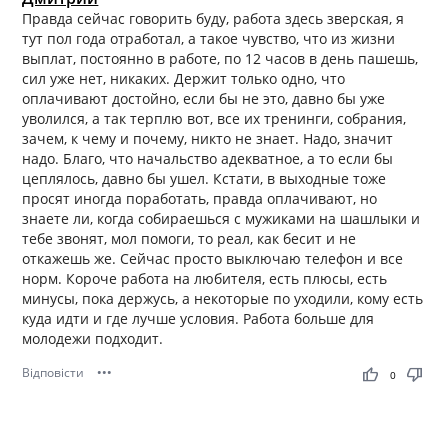
Правда сейчас говорить буду, работа здесь зверская, я
тут пол года отработал, а такое чувство, что из жизни
выплат, постоянно в работе, по 12 часов в день пашешь,
сил уже нет, никаких. Держит только одно, что
оплачивают достойно, если бы не это, давно бы уже
уволился, а так терплю вот, все их тренинги, собрания,
зачем, к чему и почему, никто не знает. Надо, значит
надо. Благо, что начальство адекватное, а то если бы
цеплялось, давно бы ушел. Кстати, в выходные тоже
просят иногда поработать, правда оплачивают, но
знаете ли, когда собираешься с мужиками на шашлыки и
тебе звонят, мол помоги, то реал, как бесит и не
откажешь же. Сейчас просто выключаю телефон и все
норм. Короче работа на любителя, есть плюсы, есть
минусы, пока держусь, а некоторые по уходили, кому есть
куда идти и где лучше условия. Работа больше для
молодежи подходит.
Відповісти
•••
thumb_up
thumb_down
0