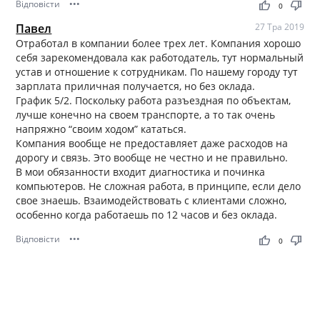
Відповісти
•••
thumb_up
thumb_down
0
Павел
27 Тра 2019
Отработал в компании более трех лет. Компания хорошо
себя зарекомендовала как работодатель, тут нормальный
устав и отношение к сотрудникам. По нашему городу тут
зарплата приличная получается, но без оклада.
График 5/2. Поскольку работа разъездная по объектам,
лучше конечно на своем транспорте, а то так очень
напряжно “своим ходом” кататься.
Компания вообще не предоставляет даже расходов на
дорогу и связь. Это вообще не честно и не правильно.
В мои обязанности входит диагностика и починка
компьютеров. Не сложная работа, в принципе, если дело
свое знаешь. Взаимодействовать с клиентами сложно,
особенно когда работаешь по 12 часов и без оклада.
Відповісти
•••
thumb_up
thumb_down
0