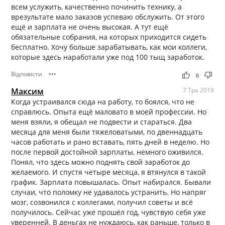
всем услужить, качественно починить технику, а
врезультате мало заказов успеваю обслужить. От этого
ещё и зарплата не очень высокая. А тут ещё
обязательные собрания, на которых приходится сидеть
бесплатно. Хочу больше зарабатывать, как мои коллеги,
которые здесь наработали уже под 100 тыщ заработок.
Відповісти
•••
thumb_up
thumb_down
0
Максим
7 Тра 2019
Когда устраивался сюда на работу, то боялся, что не
справлюсь. Опыта ещё маловато в моей профессии. Но
меня взяли, я обещал не подвести и стараться. Два
месяца для меня были тяжеловатыми, по двеннадцать
часов работать и рано вставать, пять дней в неделю. Но
после первой достойной зарплаты, немного оживился.
Понял, что здесь можно поднять свой заработок до
желаемого. И спустя четыре месяца, я втянулся в такой
график. Зарплата повышалась. Опыт набирался. Бывали
случаи, что поломку не удавалось устранить. Но напряг
мозг, созвонился с коллегами, получил советы и всё
получилось. Сейчас уже прошёл год, чувствую себя уже
уверенней. В деньгах не нуждаюсь, как раньше, только в