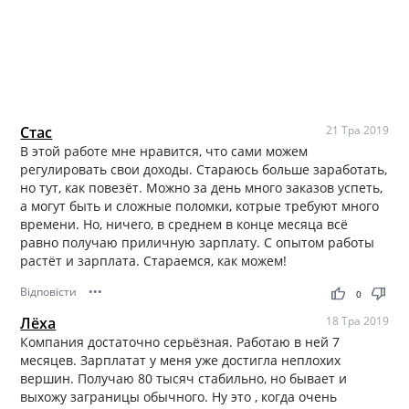
Стас
21 Тра 2019
В этой работе мне нравится, что сами можем
регулировать свои доходы. Стараюсь больше заработать,
но тут, как повезёт. Можно за день много заказов успеть,
а могут быть и сложные поломки, котрые требуют много
времени. Но, ничего, в среднем в конце месяца всё
равно получаю приличную зарплату. С опытом работы
растёт и зарплата. Стараемся, как можем!
Відповісти
•••
thumb_up
thumb_down
0
Лёха
18 Тра 2019
Компания достаточно серьёзная. Работаю в ней 7
месяцев. Зарплатат у меня уже достигла неплохих
вершин. Получаю 80 тысяч стабильно, но бывает и
выхожу заграницы обычного. Ну это , когда очень