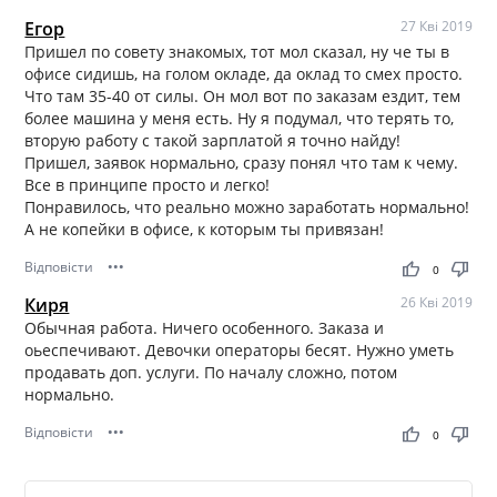
Егор
27 Кві 2019
Пришел по совету знакомых, тот мол сказал, ну че ты в
офисе сидишь, на голом окладе, да оклад то смех просто.
Что там 35-40 от силы. Он мол вот по заказам ездит, тем
более машина у меня есть. Ну я подумал, что терять то,
вторую работу с такой зарплатой я точно найду!
Пришел, заявок нормально, сразу понял что там к чему.
Все в принципе просто и легко!
Понравилось, что реально можно заработать нормально!
А не копейки в офисе, к которым ты привязан!
Відповісти
•••
thumb_up
thumb_down
0
Киря
26 Кві 2019
Обычная работа. Ничего особенного. Заказа и
оьеспечивают. Девочки операторы бесят. Нужно уметь
продавать доп. услуги. По началу сложно, потом
нормально.
Відповісти
•••
thumb_up
thumb_down
0