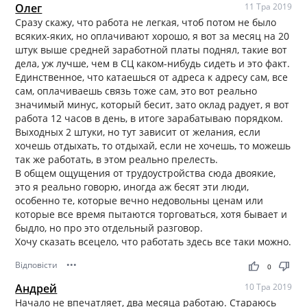
Олег
11 Тра 2019
Сразу скажу, что работа не легкая, чтоб потом не было
всяких-яких, но оплачивают хорошо, я вот за месяц на 20
штук выше средней заработной платы поднял, такие вот
дела, уж лучше, чем в СЦ каком-нибудь сидеть и это факт.
Единственное, что катаешься от адреса к адресу сам, все
сам, оплачиваешь связь тоже сам, это вот реально
значимый минус, который бесит, зато оклад радует, я вот
работа 12 часов в день, в итоге зарабатываю порядком.
Выходных 2 штуки, но тут зависит от желания, если
хочешь отдыхать, то отдыхай, если не хочешь, то можешь
так же работать, в этом реально прелесть.
В общем ощущения от трудоустройства сюда двоякие,
это я реально говорю, иногда аж бесят эти люди,
особенно те, которые вечно недовольны ценам или
которые все время пытаются торговаться, хотя бывает и
быдло, но про это отдельный разговор.
Хочу сказать всецело, что работать здесь все таки можно.
Відповісти
•••
thumb_up
thumb_down
0
Андрей
10 Тра 2019
Начало не впечатляет, два месяца работаю. Стараюсь