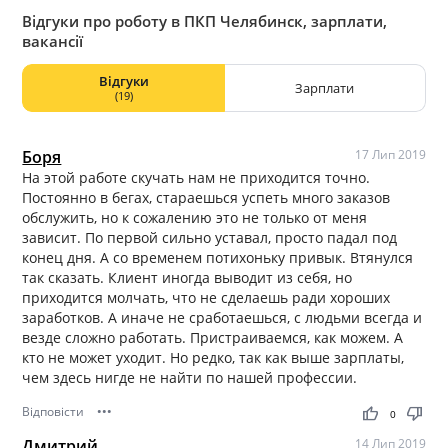
Відгуки про роботу в ПКП Челябинск, зарплати,
вакансії
Відгуки
Зарплати
(19)
Боря
17 Лип 2019
На этой работе скучать нам не приходится точно.
Постоянно в бегах, стараешься успеть много заказов
обслужить, но к сожалению это не только от меня
зависит. По первой сильно уставал, просто падал под
конец дня. А со временем потихоньку привык. Втянулся
так сказать. Клиент иногда выводит из себя, но
приходится молчать, что не сделаешь ради хороших
заработков. А иначе не сработаешься, с людьми всегда и
везде сложно работать. Пристраиваемся, как можем. А
кто не может уходит. Но редко, так как выше зарплаты,
чем здесь нигде не найти по нашей профессии.
Відповісти
•••
thumb_up
thumb_down
0
Дмитрий
14 Лип 2019