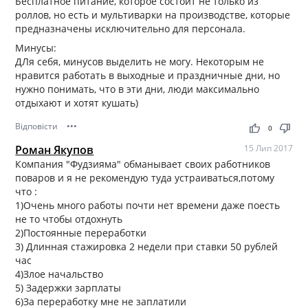
Бесплатное питание, которое состоит не только из
роллов, но есть и мультиварки на производстве, которые
предназначены исключительно для персонала.
Минусы:
ДЛя себя, минусов выделить не могу. Некоторым не
нравится работать в выходные и праздничные дни, но
нужно понимать, что в эти дни, люди максимально
отдыхают и хотят кушать)
Відповісти
•••
thumb_up
thumb_down
0
Роман Якупов
15 Лип 2017
Компания "Фудзияма" обманывает своих работников
поваров и я не рекомендую туда устраиваться,потому
что :
1)Очень много работы почти нет времени даже поесть
не то чтобы отдохнуть
2)Постоянные переработки
3) Длинная стажировка 2 недели при ставки 50 рублей
час
4)Злое начальство
5) Задержки зарплаты
6)За переработку мне не заплатили