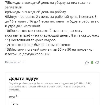
7)Выходы в выходной день на уборку за них тоже не
заплатили
8)Выходы в выходной день на работу
9)Могут поставить 2 смены за рабочий день 1 смена с 8
до 16 вторая с 16 до 1 если поставят то будете работать с
8 утра до 1 часу ночи
10)После того как поставят 2 смены за раз могут
поставить график на следующий день с 8 и также до часу
11) Постоянная текучка кадров
12) что-то то ещё было не помню точно
13)Местами поганый коллектив 50 на 50 на половину
плохой на другую хороший
Відповісти
•••
thumb_up
thumb_down
5
Додати відгук
Оцініть роботодавця Ресторан доставки Фудзияма (ИП Шиц В.В.):
розкажіть про плюси, мінуси, умови роботи та атмосферу в
команді.
Ім'я *