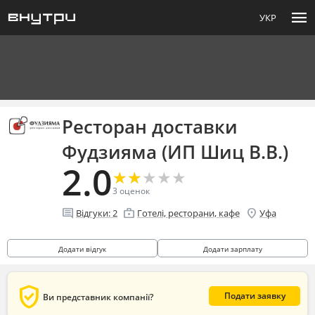
menu
УКР
Ресторан доставки
Фудзияма (ИП Шиц В.В.)
2.0
★
★
★
★
★
★
★
★
★
★
3
оценок
comment
enterprise
location_on
Відгуки:
2
Готелі, ресторани, кафе
Уфа
Додати відгук
Додати зарплату
verified_user
Подати заявку
Ви представник компанії?