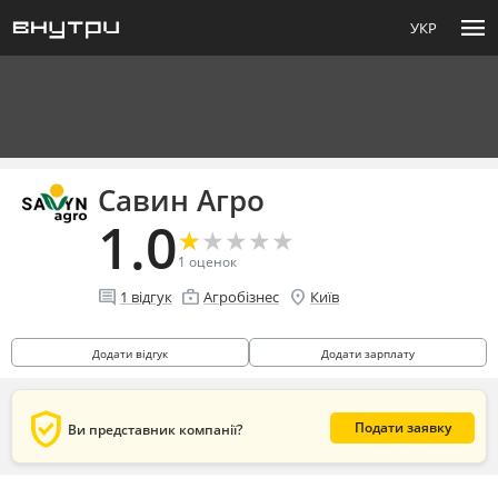
menu
УКР
Савин Агро
1.0
★
★
★
★
★
★
★
★
★
★
1
оценок
comment
enterprise
location_on
1
відгук
Агробізнес
Київ
Додати відгук
Додати зарплату
verified_user
Подати заявку
Ви представник компанії?