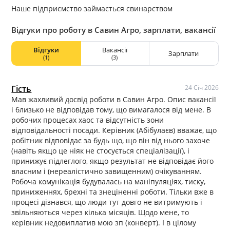
Наше підприємство займається свинарством
Відгуки про роботу в Савин Агро, зарплати, вакансії
Відгуки
Вакансії
Зарплати
(1)
(3)
Гість
24 Січ 2026
Мав жахливий досвід роботи в Савин Агро. Опис вакансії
і близько не відповідав тому, що вимагалося від мене. В
робочих процесах хаос та відсутність зони
відповідальності посади. Керівник (Абібулаєв) вважає, що
робітник відповідає за будь що, що він від нього захоче
(навіть якщо це ніяк не стосується спеціалізації), і
принижує підлеглого, якщо результат не відповідає його
власним і (нереалістично завищенним) очікуванням.
Робоча комунікація будувалась на маніпуляціях, тиску,
приниженнях, брехні та знеціненні роботи. Тільки вже в
процесі дізнався, що люди тут довго не витримують і
звільняються через кілька місяців. Щодо мене, то
керівник недовиплатив мою зп (конверт). І в цілому