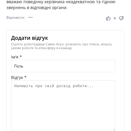
вважаю поведінку керівника неадекватною та гідною
звернень в відповідні органи.
Відповісти
•••
thumb_up
thumb_down
0
Додати відгук
Оцініть роботодавця Савин Агро: розкажіть про плюси, мінуси,
умови роботи та атмосферу в команді.
Ім'я *
Відгук *