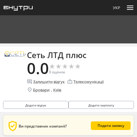
menu
УКР
Сеть ЛТД плюс
0.0
★
★
★
★
★
★
★
★
★
★
0
оценок
comment
enterprise
Залишити відгук
Телекомунікації
location_on
,
Бровари
Київ
Додати відгук
Додати зарплату
verified_user
Подати заявку
Ви представник компанії?