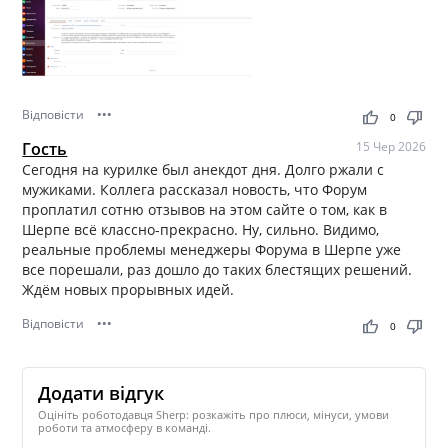
Відповісти
•••
thumb_up
thumb_down
0
Гость
15 Чер 2026
Сегодня на курилке был анекдот дня. Долго ржали с
мужиками. Коллега рассказал новость, что Форум
проплатил сотню отзывов на этом сайте о том, как в
Шерпе всё классно-прекрасно. Ну, сильно. Видимо,
реальные проблемы менеджеры Форума в Шерпе уже
все порешали, раз дошло до таких блестящих решений.
Ждём новых прорывных идей.
Відповісти
•••
thumb_up
thumb_down
0
Додати відгук
Оцініть роботодавця Sherp: розкажіть про плюси, мінуси, умови
роботи та атмосферу в команді.