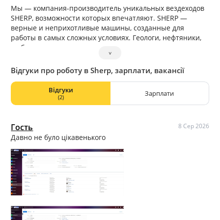
Мы — компания-производитель уникальных вездеходов
SHERP, возможности которых впечатляют. SHERP —
верные и неприхотливые машины, созданные для
работы в самых сложных условиях. Геологи, нефтяники,
рыболовы, охотники, экстремалы и первооткрыватели
˅
уже используют эти вездеходы для работы и покорения
бездорожья.
Відгуки про роботу в Sherp, зарплати, вакансії
Відгуки
Зарплати
(2)
Гость
8 Сер 2026
Давно не було цікавенького