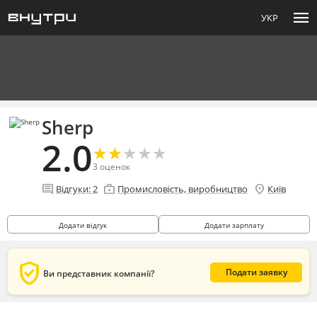
menu
УКР
Sherp
2.0
★
★
★
★
★
★
★
★
★
★
3
оценок
comment
enterprise
location_on
Відгуки:
2
Промисловість, виробництво
Київ
Додати відгук
Додати зарплату
verified_user
Подати заявку
Ви представник компанії?