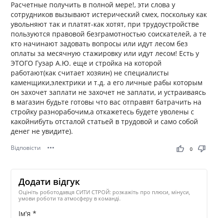
Расчетные получить в полной мере!, эти слова у
сотрудников вызывают истерический смех, поскольку как
увольняют так и платят-как хотят, при трудоустройстве
пользуются правовой безграмотностью соискателей, а те
кто начинают задовать вопросы или идут лесом без
оплаты за месячную стажировку или идут лесом! Есть у
ЭТОГО Гузар А.Ю. еще и стройка на которой
работают(как считает хозяин) не специалисты
каменщики,электрики и т.д. а его личные рабы которым
он захочет заплати не захочет не заплати, и устраиваясь
в магазин будьте готовы что вас отправят батрачить на
стройку разнорабочим,а откажетесь будете уволены с
какойнибуть отсталой статьей в трудовой и само собой
денег не увидите).
Відповісти
•••
thumb_up
thumb_down
0
Додати відгук
Оцініть роботодавця СИТИ СТРОЙ: розкажіть про плюси, мінуси,
умови роботи та атмосферу в команді.
Ім'я *