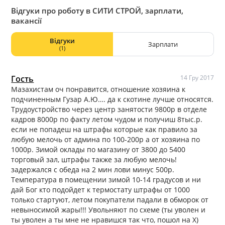
Відгуки про роботу в СИТИ СТРОЙ, зарплати,
вакансії
Відгуки
Зарплати
(1)
Гость
14 Гру 2017
Мазахистам оч понравится, отношение хозяина к
подчиненным Гузар А.Ю…. да к скотине лучше относятся.
Трудоустройство через центр занятости 9800р в отделе
кадров 8000р по факту летом чудом и получиш 8тыс.р.
если не попадеш на штрафы которые как правило за
любую мелочь от админа по 100-200р а от хозяина по
1000р. Зимой оклады по магазину от 3800 до 5400
торговый зал, штрафы также за любую мелочь!
задержался с обеда на 2 мин лови минус 500р.
Температура в помещении зимой 10-14 градусов и ни
дай Бог кто подойдет к термостату штрафы от 1000
только стартуют, летом покупатели падали в обморок от
невыносимой жары!!! Увольняют по схеме (ты уволен и
ты уволен а ты мне не нравишся так что, пошол на Х)