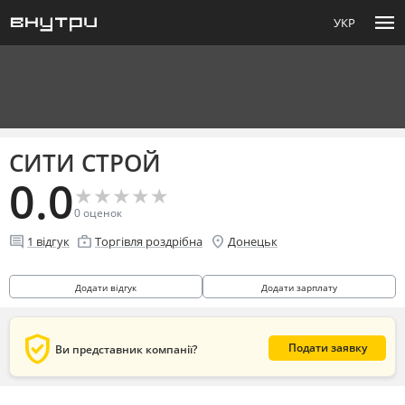
menu
УКР
СИТИ СТРОЙ
0.0
★
★
★
★
★
★
★
★
★
★
0
оценок
comment
enterprise
location_on
1
відгук
Торгівля роздрібна
Донецьк
Додати відгук
Додати зарплату
verified_user
Подати заявку
Ви представник компанії?