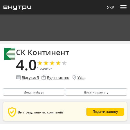
menu
УКР
СК Континент
4.0
★
★
★
★
★
★
★
★
★
★
1
оценок
comment
enterprise
location_on
Відгуки:
5
Будівництво
Уфа
Додати відгук
Додати зарплату
verified_user
Подати заявку
Ви представник компанії?