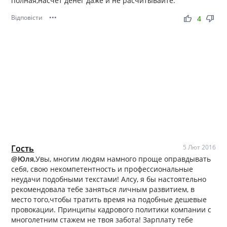
полная,насчет денег даже и не расчитывайте.
Відповісти
•••
thumb_up
thumb_down
4
Гость
5 Лют 2016
@Юля
,Увы, многим людям намного проще оправдывать
себя, свою некомпетентность и профессиональные
неудачи подобными текстами! Алсу, я бы настоятельно
рекомендовала тебе заняться личным развитием, в
место того,чтобы тратить время на подобные дешевые
провокации. Принципы кадрового политики компании с
многолетним стажем не твоя забота! Зарплату тебе