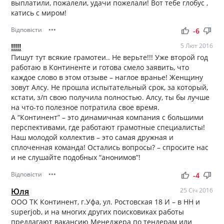
выплатили, пожалели, удачи пожелали! Вот тебе глобус ,
катись с миром!
Відповісти
•••
thumb_up
thumb_down
-6
!!!!!
5 Лют 2016
Пишут тут всякие грамотеи.. Не верьте!!! Уже второй год
работаю в Континенте и готова смело заявить, что
каждое слово в этом отзыве – наглое вранье! Женщину
зовут Алсу. Не прошла испытательный срок, за который,
кстати, з/п свою получила полностью. Алсу, ты бы лучше
на что-то полезное потратила свое время.
А “Континент” – это динамичная компания с большими
перспективами, где работают грамотные специалисты!
Наш молодой коллектив – это самая дружная и
сплоченная команда! Остались вопросы? – спросите нас
и не слушайте подобных “анонимов”!
Відповісти
•••
thumb_up
thumb_down
-4
Юля
25 Січ 2016
ООО ТК Континент, г.Уфа, ул. Ростовская 18 И – в HH и
superjob, и на многих других поисковиках работы
предлагают вакансию Менеджера по тендерам или