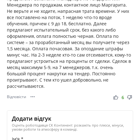
Менеджера по продажам, контактное лицо Маргарита.
Не верьте и не ходите, напрасная трата времени. У них
все поставлено на поток, 1 неделю что-то вроде
обучения, причем с 9 до 18, бесплатно. Далее
предлагают испытательный срок, без какого либо
оформления, оплата полностью черная. Оплата по
системе – за проработанный месяц вы получаете через
1,5 месяца. Оплата почасовая. За опоздание штрафы
минус час. На 2-3 неделе кто-то сам отсеивается, кому-то
предлагают устроиться на проценты от сделки. Сделок в
месяц максимум 5-9, на 7 менеджеров, т.к. очень
большой процент накрутки на тендер. Постоянно
проигрывают. С тем кто ушел добровольно, не
рассчитываются.
Відповісти
•••
thumb_up
thumb_down
6
Додати відгук
Оцініть роботодавця СК Континент: розкажіть про плюси, мінуси,
умови роботи та атмосферу в команді.
Ім'я *