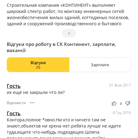
Строительная компания «КОНТИНЕНТ» выполняет
широкий спектр работ, по монтажу инженерных сетей
жизнеобеспечения жилых зданий, коттеджных поселков,
зданий и сооружений производственного и бытового
назначения, так же выполняется весь комплекс
˅
общестроительных и отделочных работ.
Відгуки про роботу в СК Континент, зарплати,
вакансії
Відгуки
Зарплати
(5)
Гость
31 Жов 2017
их ещё не закрыли что ли?
Відповісти
•••
thumb_up
thumb_down
0
Гость
8 Гру 2016
Контора,полное *овно.Ни кто и ничего там не
знают,объектов ни хрена нет.ребята лучше не идите
туда,ищите что-нибудь подходящее.Шляпа