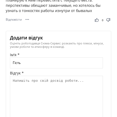
планирую к ним перевестить с текущего места.
перспективы обещают заманчивые, но хотелось бы
узнать о тонкостях работы изнутри от бывалых
Відповісти
•••
thumb_up
thumb_down
0
Додати відгук
Оцініть роботодавця Снэма-Сервис: розкажіть про плюси, мінуси,
умови роботи та атмосферу в команді.
Ім'я *
Відгук *