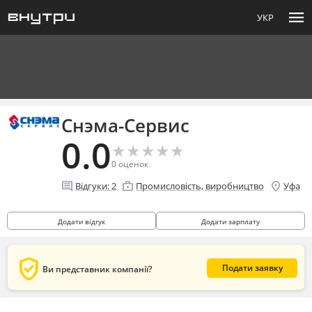
menu
УКР
Снэма-Сервис
0.0
★
★
★
★
★
★
★
★
★
★
0
оценок
comment
enterprise
location_on
Відгуки:
2
Промисловість, виробництво
Уфа
Додати відгук
Додати зарплату
verified_user
Подати заявку
Ви представник компанії?