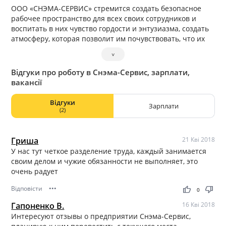
ООО «СНЭМА-СЕРВИС» стремится создать безопасное
рабочее пространство для всех своих сотрудников и
воспитать в них чувство гордости и энтузиазма, создать
атмосферу, которая позволит им почувствовать, что их
усилия оценены, и что им предстоит решать новые
˅
задачи.
Відгуки про роботу в Снэма-Сервис, зарплати,
вакансії
Відгуки
Зарплати
(2)
Гриша
21 Кві 2018
У нас тут четкое разделение труда, каждый занимается
своим делом и чужие обязанности не выполняет, это
очень радует
Відповісти
•••
thumb_up
thumb_down
0
Гапоненко В.
16 Кві 2018
Интересуют отзывы о предприятии Снэма-Сервис,