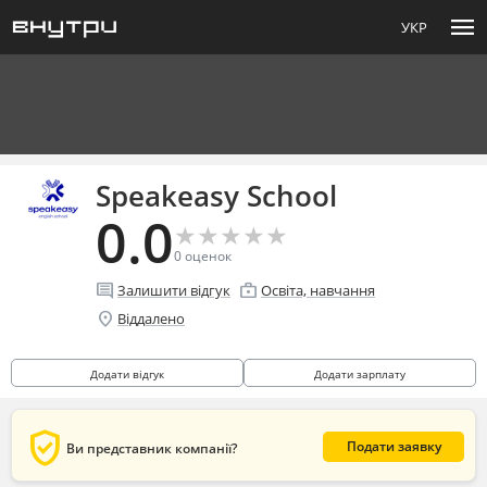
menu
УКР
Speakeasy School
0.0
★
★
★
★
★
★
★
★
★
★
0
оценок
comment
enterprise
Залишити відгук
Освіта, навчання
location_on
Віддалено
Додати відгук
Додати зарплату
verified_user
Подати заявку
Ви представник компанії?