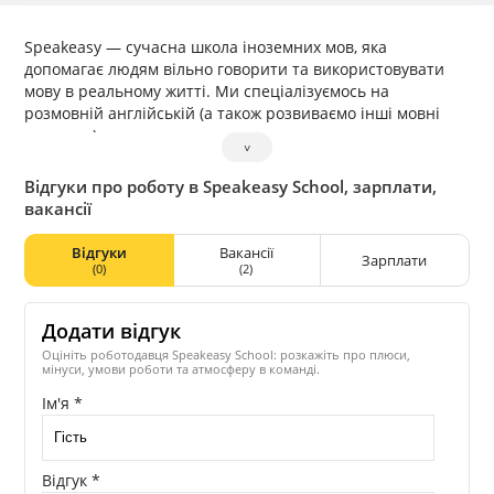
Speakeasy — сучасна школа іноземних мов, яка
допомагає людям вільно говорити та використовувати
мову в реальному житті. Ми спеціалізуємось на
розмовній англійській (а також розвиваємо інші мовні
напрями) та працюємо за принципом: максимум
˅
практики, мінімум «зайвої теорії». Наш підхід базується
на персоналізації навчання: ми адаптуємо програму під
Відгуки про роботу в Speakeasy School, зарплати,
цілі кожного студента — робота, переїзд, навчання чи
вакансії
повсякденне спілкування. Уроки проходять на
інтерактивній платформі та будуються навколо живої
Відгуки
Вакансії
Зарплати
мови, сучасної лексики й розвитку впевненості у
(0)
(2)
спілкуванні. Ми використовуємо комунікативний та
лексичний підходи, що дозволяє студентам швидко
Додати відгук
бачити результат. Speakeasy — це не лише про
навчання, а й про ком’юніті. Ми створюємо середовище,
Оцініть роботодавця Speakeasy School: розкажіть про плюси,
мінуси, умови роботи та атмосферу в команді.
де студенти та команда ростуть разом: проводимо
розмовні клуби, онлайн-активності та івенти,
Ім'я *
підтримуємо розвиток і ініціативність.
Відгук *