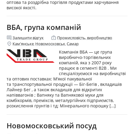
оптова та роздрібна торгівля продуктами харчування
високої якості.
ВБА, група компаній
comment
enterprise
Залишити відгук
Промисловість, виробництво
location_on
Кам'янське
Новомосковськ
Самар
,
,
Компанія ВБА — це група
виробничо-торгівельних
компаній, яка з 2007 року
працює в сегменті B2B . Ми
спеціалізуємося на виробництві
та оптових поставках: М’якої пакувальної
та транспортувальної продукції — Біг-Бегів , вкладишів
Лайнер Бег , а також вкладишів для відкритих
напіввагонів ; Вапняку та Вапнякової муки для
комбікормів, преміксів, металургійних підприємств,
розкислення грунтів і тд; Мінерального порошку […]
Новомосковський посуд