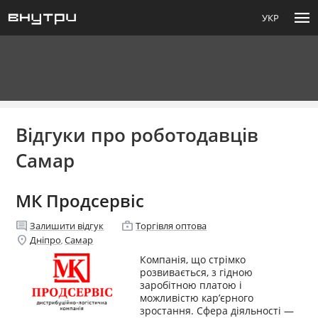
menu
УКР
Відгуки про роботодавців
Самар
МК Продсервіс
comment
enterprise
Залишити відгук
Торгівля оптова
location_on
Дніпро
Самар
,
Компанія, що стрімко
розвивається, з гідною
заробітною платою і
можливістю кар’єрного
зростання. Сфера діяльності —