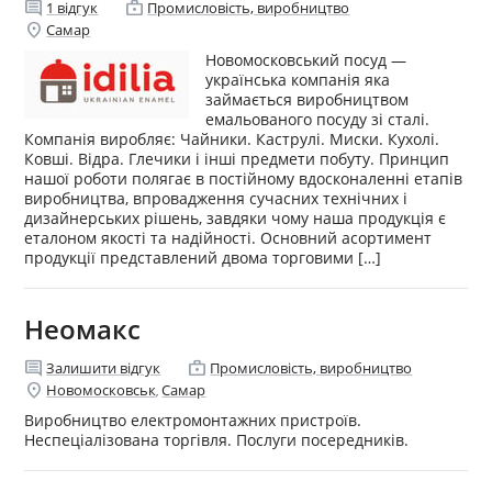
comment
enterprise
1
відгук
Промисловість, виробництво
location_on
Самар
Новомосковський посуд —
українська компанія яка
займається виробництвом
емальованого посуду зі сталі.
Компанія виробляє: Чайники. Каструлі. Миски. Кухолі.
Ковші. Відра. Глечики і інші предмети побуту. Принцип
нашої роботи полягає в постійному вдосконаленні етапів
виробництва, впровадження сучасних технічних і
дизайнерських рішень, завдяки чому наша продукція є
еталоном якості та надійності. Основний асортимент
продукції представлений двома торговими […]
Неомакс
comment
enterprise
Залишити відгук
Промисловість, виробництво
location_on
Новомосковськ
Самар
,
Виробництво електромонтажних пристроїв.
Неспеціалізована торгівля. Послуги посередників.