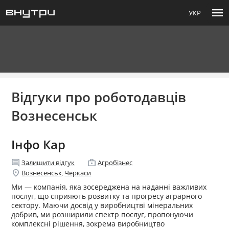
menu
УКР
Відгуки про роботодавців
Вознесенськ
Інфо Кар
comment
enterprise
Залишити відгук
Агробізнес
location_on
Вознесенськ
Черкаси
,
Ми — компанія, яка зосереджена на наданні важливих
послуг, що сприяють розвитку та прогресу аграрного
сектору. Маючи досвід у виробництві мінеральних
добрив, ми розширили спектр послуг, пропонуючи
комплексні рішення, зокрема виробництво