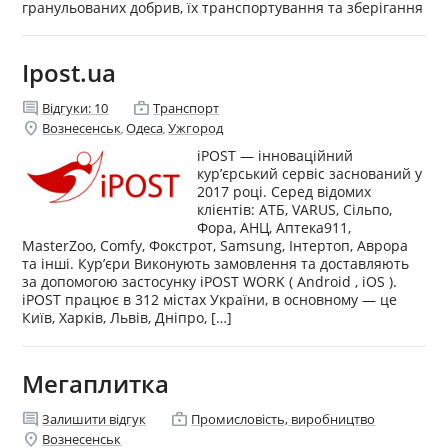
гранульованих добрив, їх транспортування та зберігання
Іpost.ua
comment
enterprise
Відгуки:
10
Транспорт
location_on
Вознесенськ
Одеса
Ужгород
,
,
iPOST — інноваційний
кур’єрський сервіс заснований у
2017 році. Серед відомих
клієнтів: АТБ, VARUS, Сільпо,
Фора, АНЦ, Аптека911,
MasterZoo, Comfy, Фокстрот, Samsung, Інтертоп, Аврора
та інші. Кур’єри Виконують замовлення та доставляють
за допомогою застосунку iPOST WORK ( Android , iOS ).
iPOST працює в 312 містах України, в основному — це
Київ, Харків, Львів, Дніпро, […]
Мегаплитка
comment
enterprise
Залишити відгук
Промисловість, виробництво
location_on
Вознесенськ