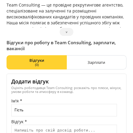
Team Consulting — це провідне рекрутингове агентство,
спеціалізоване на залученні та розміщенні
висококваліфікованих кандидатів у провідних компаніях.
Наша місія полягає в забезпеченні успішного збігу між
вимогами клієнтів і потребами талановитих працівників,
˅
сприяючи досягненню стратегічних цілей бізнесу.
Team Consulting пропонує широкий спектр послуг з
Відгуки про роботу в Team Consulting, зарплати,
рекрутингу, включаючи:
вакансії
Пошук та відбір кандидатів на ключові посади.
Відгуки
Проведення співбесід і відбір персоналу згідно з
Зарплати
(0)
вимогами клієнта.
Розвиток та впровадження програм навчання та
розвитку персоналу.
Додати відгук
Консультації з питань управління персоналом і стратегій
Оцініть роботодавця Team Consulting: розкажіть про плюси, мінуси,
залучення талантів.
умови роботи та атмосферу в команді.
Ім'я *
Відгук *