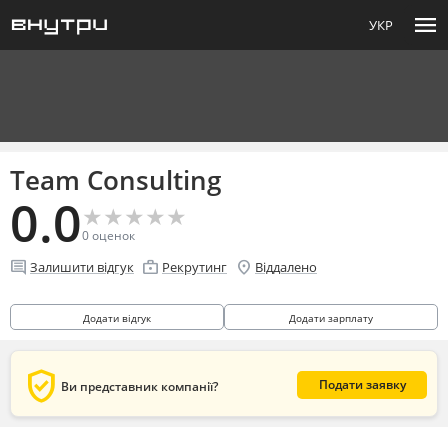
menu
УКР
Team Consulting
0.0
★
★
★
★
★
★
★
★
★
★
0
оценок
comment
enterprise
location_on
Залишити відгук
Рекрутинг
Віддалено
Додати відгук
Додати зарплату
verified_user
Подати заявку
Ви представник компанії?