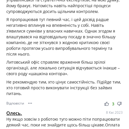
йому бракує. Натомість навіть найпростіші процеси
супроводжуються досить щільним контролем.
Я пропрацював тут певний час, і цей досвід радше
негативно вплинув на впевненість у собі. Навіть
з’явилися сумніви у власних навичках. Однак згодом я
влаштувався на відповідальну посаду в значно більшу
компанію, де не зіткнувся з жодною критикою своєї
роботи протягом усього випробувального терміну та
після нього.
Литовський офіс справляє враження більш зрілої
організації, але локально ситуація відчувається інакше –
свого роду «шашкіна контора».
Не рекомендую тим, хто цінує самостійність. Підійде тим,
хто готовий просто виконувати інструкції без зайвих
питань.
Відповісти
•••
thumb_up
thumb_down
3
Олесь.
8 Кві 2023
Ну якщо зовсім з роботою туго можно піти попрацювати
деякий час, поки не знайдите щось більш цікаве.Оплата