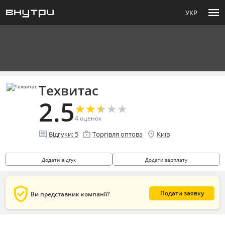
menu
УКР
Техвитас
2.5
★
★
★
★
★
★
★
★
★
★
4
оценок
comment
enterprise
location_on
Відгуки:
5
Торгівля оптова
Київ
Додати відгук
Додати зарплату
verified_user
Подати заявку
Ви представник компанії?