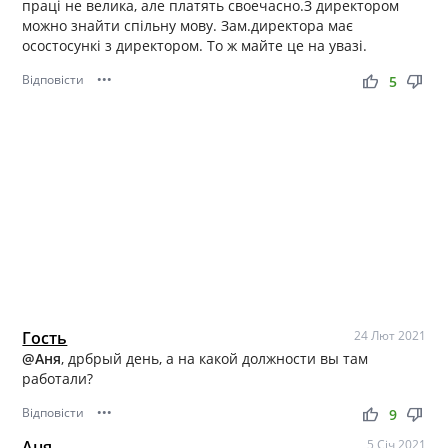
праці не велика, але платять своечасно.З директором
можно знайти спільну мову. Зам.директора має
осостосункі з директором. То ж майте це на увазі.
Відповісти
•••
thumb_up
thumb_down
5
Гость
24 Лют 2021
@Аня
, дрбрый день, а на какой должности вы там
работали?
Відповісти
•••
thumb_up
thumb_down
9
Аня
5 Січ 2021