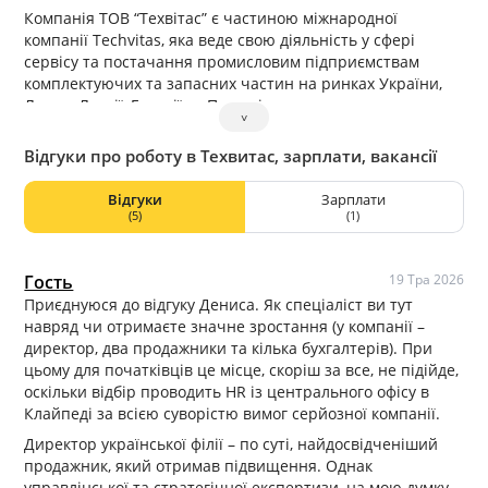
Компанія ТОВ “Техвітас” є частиною міжнародної
компанії Techvitas, яка веде свою діяльність у сфері
сервісу та постачання промисловим підприємствам
комплектуючих та запасних частин на ринках України,
Литви, Латвії, Естонії та Польщі.
˅
Відгуки про роботу в Техвитас, зарплати, вакансії
Відгуки
Зарплати
(5)
(1)
Гость
19 Тра 2026
Приєднуюся до відгуку Дениса. Як спеціаліст ви тут
навряд чи отримаєте значне зростання (у компанії –
директор, два продажники та кілька бухгалтерів). При
цьому для початківців це місце, скоріш за все, не підійде,
оскільки відбір проводить HR із центрального офісу в
Клайпеді за всією суворістю вимог серйозної компанії.
Директор української філії – по суті, найдосвідченіший
продажник, який отримав підвищення. Однак
управлінської та стратегічної експертизи, на мою думку,