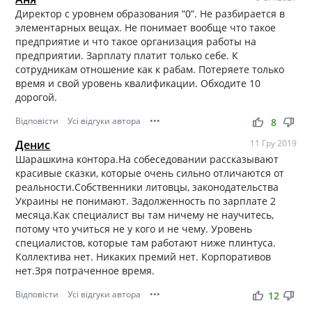
Директор с уровнем образования “0”. Не разбирается в
элементарных вещах. Не понимает вообще что такое
предприятие и что такое организация работы на
предприятии. Зарплату платит только себе. К
сотрудникам отношение как к рабам. Потеряете только
время и свой уровень квалификации. Обходите 10
дорогой.
Відповісти
Усі відгуки автора
•••
thumb_up
thumb_down
8
Денис
11 Гру 2019
Шарашкина контора.На собеседовании рассказывают
красивые сказки, которые очень сильно отличаются от
реальности.Собственники литовцы, законодательства
Украины не понимают. Задолженность по зарплате 2
месяца.Как специалист вы там ничему не научитесь,
потому что учиться не у кого и не чему. Уровень
специалистов, которые там работают ниже плинтуса.
Коллектива нет. Никаких премий нет. Корпоративов
нет.Зря потраченное время.
Відповісти
Усі відгуки автора
•••
thumb_up
thumb_down
12