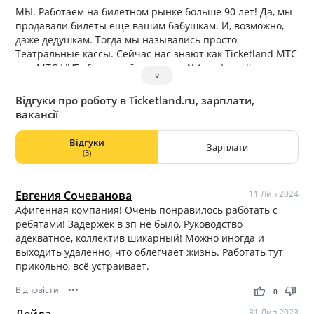
МЫ. Работаем на билетном рынке больше 90 лет! Да, мы
продавали билеты еще вашим бабушкам. И, возможно,
даже дедушкам. Тогда мы назывались просто
Театральные кассы. Сейчас нас знают как Ticketland МТС
или МТС LIVE– билетный оператор №1 в сфере live
˅
entertainment (билеты в театр, цирк, на концерт, шоу)
Відгуки про роботу в Ticketland.ru, зарплати,
вакансії
Відгуки
Зарплати
(3)
Евгения Сочеванова
11 Лип 2024
Афигенная компания! Очень понравилось работать с
ребятами! Задержек в зп не было, Руководство
адекватное, коллектив шикарный! Можно иногда и
выходить удаленно, что облегчает жизнь. Работать тут
прикольно, всё устраивает.
Відповісти
•••
thumb_up
thumb_down
0
Лейла
31 Лип 2023