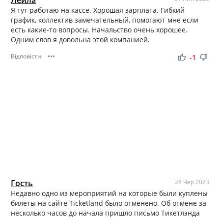
Я тут работаю на кассе. Хорошая зарплата. Гибкий
график, коллектив замечательный, помогают мне если
есть какие-то вопросы. Начальство очень хорошее.
Одним слов я довольна этой компанией.
Відповісти
•••
thumb_up
thumb_down
-1
Гость
28 Чер 2023
Недавно одно из мероприятий на которые были куплены
билеты на сайте Ticketland было отменено. Об отмене за
несколько часов до начала пришло письмо Тикетлэнда