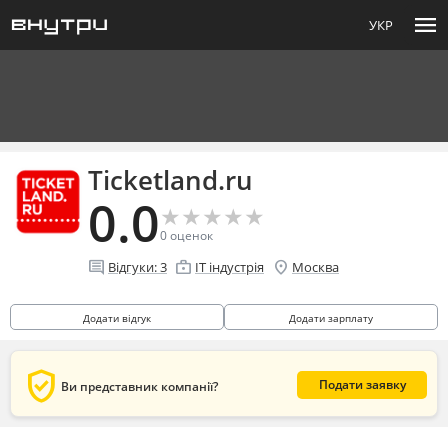
menu
УКР
Ticketland.ru
0.0
★
★
★
★
★
★
★
★
★
★
0
оценок
comment
enterprise
location_on
Відгуки:
3
IT індустрія
Москва
Додати відгук
Додати зарплату
verified_user
Подати заявку
Ви представник компанії?