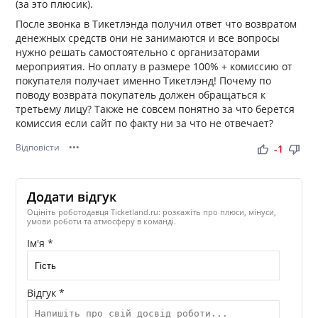
(за это плюсик).
После звонка в Тикетлэнда получил ответ что возвратом
денежных средств они не занимаются и все вопросы
нужно решать самостоятельно с организаторами
мероприятия. Но оплату в размере 100% + комиссию от
покупателя получает именно Тикетлэнд! Почему по
поводу возврата покупатель должен обращаться к
третьему лицу? Также не совсем понятно за что берется
комиссия если сайт по факту ни за что не отвечает?
Відповісти
•••
thumb_up
thumb_down
-1
Додати відгук
Оцініть роботодавця Ticketland.ru: розкажіть про плюси, мінуси,
умови роботи та атмосферу в команді.
Ім'я *
Відгук *