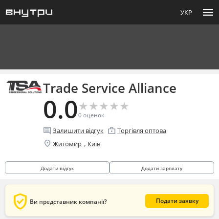
menu
УКР
Trade Service Alliance
0.0
★
★
★
★
★
★
★
★
★
★
0
оценок
comment
enterprise
Залишити відгук
Торгівля оптова
location_on
,
Житомир
Київ
Додати відгук
Додати зарплату
verified_user
Подати заявку
Ви представник компанії?