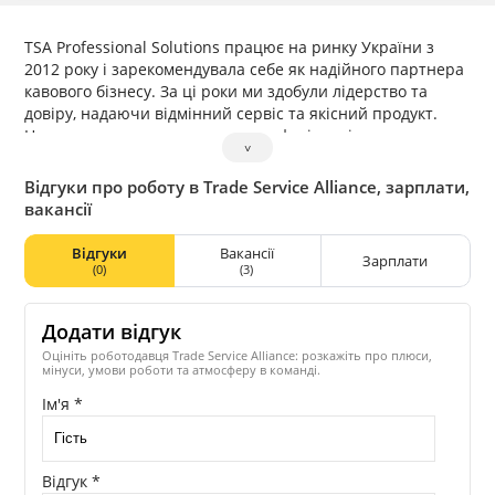
TSA Professional Solutions працює на ринку України з
2012 року і зарекомендувала себе як надійного партнера
кавового бізнесу. За ці роки ми здобули лідерство та
довіру, надаючи відмінний сервіс та якісний продукт.
Наша команда — це команда професіоналів, яка
˅
об’єднана метою — сприяти розвитку Вашого кавового
бізнесу разом з нами, надаючи Вам експертизу, сервіс та
Відгуки про роботу в Trade Service Alliance, зарплати,
якість.
вакансії
Відгуки
Вакансії
Зарплати
(0)
(3)
Додати відгук
Оцініть роботодавця Trade Service Alliance: розкажіть про плюси,
мінуси, умови роботи та атмосферу в команді.
Ім'я *
Відгук *